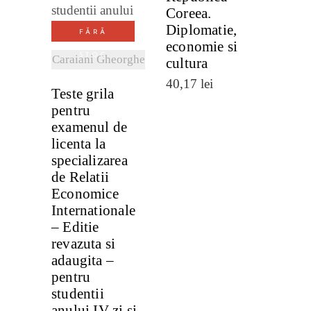
Coreea.
Diplomatie,
FĂRĂ
economie si
STOC
Caraiani Gheorghe
cultura
40,17
lei
Teste grila
pentru
examenul de
licenta la
specializarea
de Relatii
Economice
Internationale
– Editie
revazuta si
adaugita –
pentru
studentii
anului IV zi si