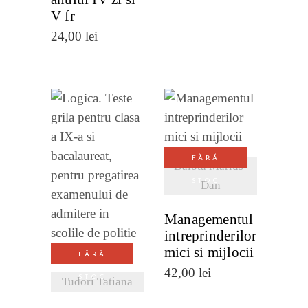
V fr
24,00
lei
VEZI
DETALII
FĂRĂ
Dalotă Marius-
VEZI
STOC
Dan
DETALII
Managementul
intreprinderilor
mici si mijlocii
FĂRĂ
42,00
lei
STOC
Tudori Tatiana