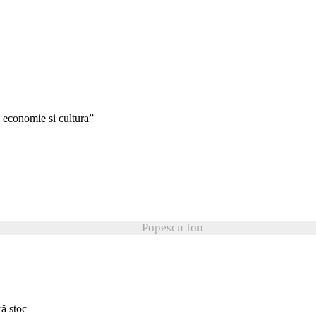
, economie si cultura”
Popescu Ion
ră stoc