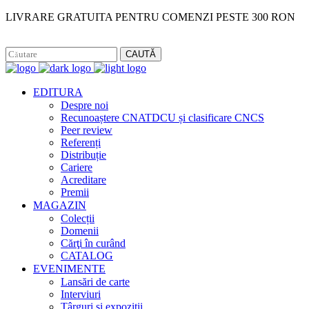
LIVRARE GRATUITA PENTRU COMENZI PESTE 300 RON
Facebook
Instagram
CAUTĂ
EDITURA
Despre noi
Recunoaștere CNATDCU și clasificare CNCS
Peer review
Referenți
Distribuție
Cariere
Acreditare
Premii
MAGAZIN
Colecții
Domenii
Cărţi în curând
CATALOG
EVENIMENTE
Lansări de carte
Interviuri
Târguri și expoziții