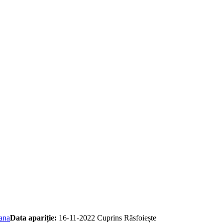
ana
Data apariție:
16-11-2022
Cuprins
Răsfoiește