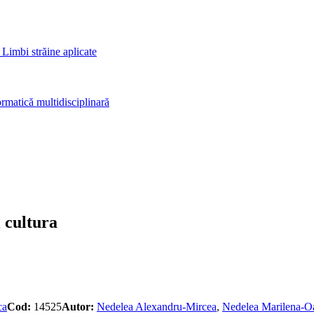
 Limbi străine aplicate
rmatică multidisciplinară
 cultura
ca
Cod:
14525
Autor:
Nedelea Alexandru-Mircea
,
Nedelea Marilena-O