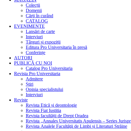
Colecții
Domenii
Cărţi în curând
CATALOG
EVENIMENTE
Lansări de carte
Interviuri
Târguri și expoziții
Editura Pro Universitaria în presă
Conferințe
AUTORI
PUBLICĂ CU NOI
Catalog Pro Universitaria
Revista Pro Universitaria
Admitere
Știri
Opinia specialistului
Interviuri
Reviste
Revista Etică și deontologie
Revista Fiat Iustitia
Revista facultății de Drept Oradea
Revista „Annales Universitatis Apulensis – Series Jurisp
Revista Analele Facultăţii de Limbi și Literaturi Străine