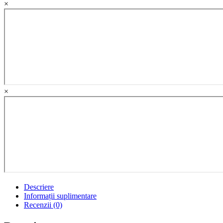
×
si
cultura
quantity
×
Descriere
Informații suplimentare
Recenzii (0)