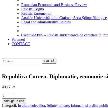
Romanian Economic and Business Review
Revista Cogito
Revista Euromentor
Analele Universității din Craiova, Seria Științe filologice,
Legal and administrative Studies
CreativeAPPS – Revistă studențească de cercetare în info
Parteneri
CONTACT
CAUTĂ
Republica Coreea. Diplomatie, economie si
40,17
lei
Republica
Coreea.
Adaugă în coș
Diplomatie,
Categorii:
In afara colectiilor
,
Stiinte militare, infomatii si ordine publi
economie