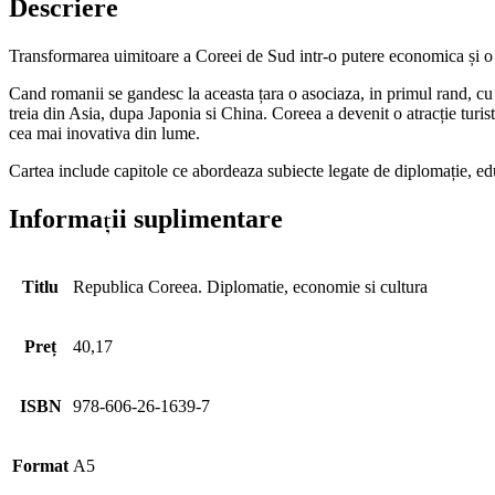
Descriere
Transformarea uimitoare a Coreei de Sud intr-o putere economica și o de
Cand romanii se gandesc la aceasta țara o asociaza, in primul rand, 
treia din Asia, dupa Japonia si China. Coreea a devenit o atracție turi
cea mai inovativa din lume.
Cartea include capitole ce abordeaza subiecte legate de diplomație, edu
Informații suplimentare
Titlu
Republica Coreea. Diplomatie, economie si cultura
Preț
40,17
ISBN
978-606-26-1639-7
Format
A5