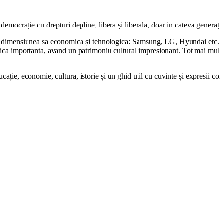
mocrație cu drepturi depline, libera și liberala, doar in cateva generați
cu dimensiunea sa economica și tehnologica: Samsung, LG, Hyundai etc. 
stica importanta, avand un patrimoniu cultural impresionant. Tot mai mult
cație, economie, cultura, istorie și un ghid util cu cuvinte și expresii 