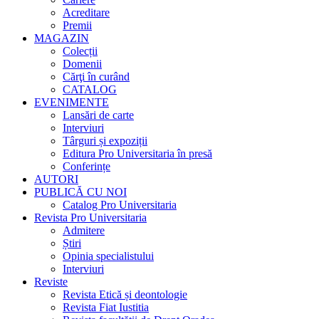
Acreditare
Premii
MAGAZIN
Colecții
Domenii
Cărţi în curând
CATALOG
EVENIMENTE
Lansări de carte
Interviuri
Târguri și expoziții
Editura Pro Universitaria în presă
Conferințe
AUTORI
PUBLICĂ CU NOI
Catalog Pro Universitaria
Revista Pro Universitaria
Admitere
Știri
Opinia specialistului
Interviuri
Reviste
Revista Etică și deontologie
Revista Fiat Iustitia