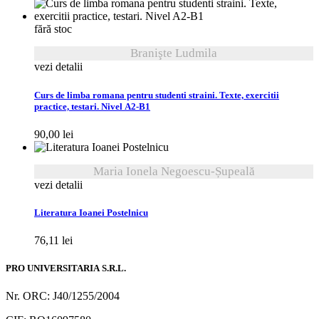
fără stoc
Branişte Ludmila
vezi detalii
Curs de limba romana pentru studenti straini. Texte, exercitii
practice, testari. Nivel A2-B1
90,00
lei
Maria Ionela Negoescu-Șupeală
vezi detalii
Literatura Ioanei Postelnicu
76,11
lei
PRO UNIVERSITARIA S.R.L.
Nr. ORC: J40/1255/2004