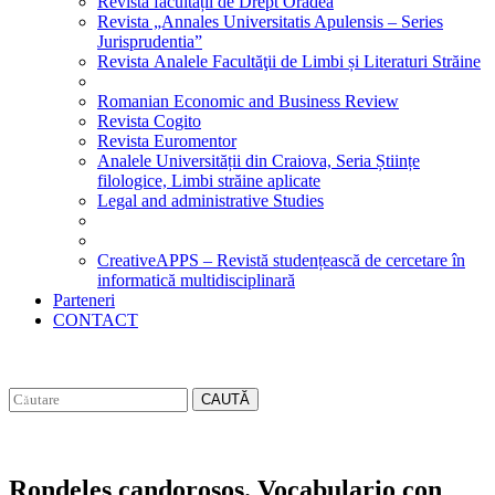
Revista facultății de Drept Oradea
Revista „Annales Universitatis Apulensis – Series
Jurisprudentia”
Revista Analele Facultăţii de Limbi și Literaturi Străine
Romanian Economic and Business Review
Revista Cogito
Revista Euromentor
Analele Universității din Craiova, Seria Științe
filologice, Limbi străine aplicate
Legal and administrative Studies
CreativeAPPS – Revistă studențească de cercetare în
informatică multidisciplinară
Parteneri
CONTACT
CAUTĂ
Rondeles candorosos. Vocabulario con