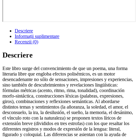
Descriere
Informații suplimentare
Recenzii (0)
Descriere
Este libro surge del convencimiento de que un poema, una forma
literaria libre que engloba efectos polisémicos, es un motor
desencadenante no sólo de sensaciones, impresiones y experiencias,
sino también de descubrimientos y revelaciones lingüísticas:
fórmulas métricas (acento, ritmo, rima, tonalidad), coordinación
morfo-sintáctica, construcciones léxicas (palabras, expresiones,
giros), combinaciones y reflexiones semánticas. Al abordarse
distintos temas y sentimientos (la añoranza, la soledad, el amor, el
desconsuelo, la ira, la desilusión, el sueño, la memoria, el desánimo,
el vínculo roto con la naturaleza) se proponen textos líricos de
extensión breve (divididos en tres estrofas) con los que resaltar los
diferentes registros y modos de expresión de la lengua: literal,
figurado y coloquial. Las diferencias se asientan con la ayuda de