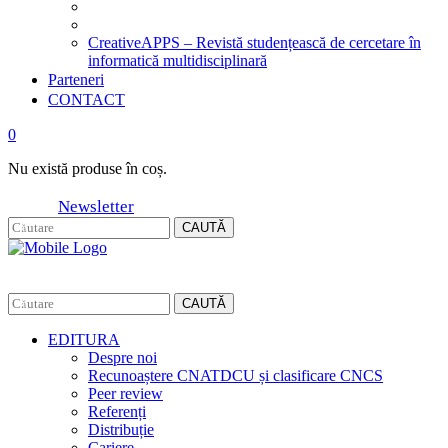
CreativeAPPS – Revistă studențească de cercetare în
informatică multidisciplinară
Parteneri
CONTACT
0
Nu există produse în coș.
Newsletter
CAUTĂ
CAUTĂ
EDITURA
Despre noi
Recunoaștere CNATDCU și clasificare CNCS
Peer review
Referenți
Distribuție
Cariere