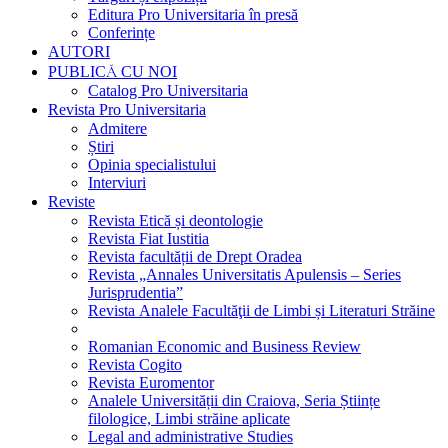
Editura Pro Universitaria în presă
Conferințe
AUTORI
PUBLICĂ CU NOI
Catalog Pro Universitaria
Revista Pro Universitaria
Admitere
Știri
Opinia specialistului
Interviuri
Reviste
Revista Etică și deontologie
Revista Fiat Iustitia
Revista facultății de Drept Oradea
Revista „Annales Universitatis Apulensis – Series
Jurisprudentia”
Revista Analele Facultăţii de Limbi și Literaturi Străine
Romanian Economic and Business Review
Revista Cogito
Revista Euromentor
Analele Universității din Craiova, Seria Științe
filologice, Limbi străine aplicate
Legal and administrative Studies