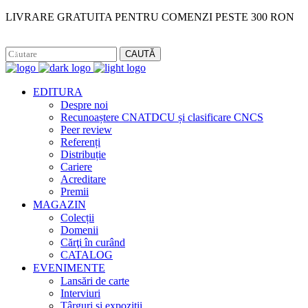
LIVRARE GRATUITA PENTRU COMENZI PESTE 300 RON
Facebook
Instagram
CAUTĂ
EDITURA
Despre noi
Recunoaștere CNATDCU și clasificare CNCS
Peer review
Referenți
Distribuție
Cariere
Acreditare
Premii
MAGAZIN
Colecții
Domenii
Cărţi în curând
CATALOG
EVENIMENTE
Lansări de carte
Interviuri
Târguri și expoziții