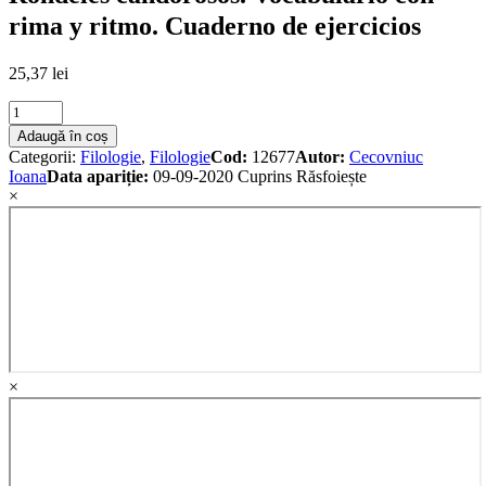
rima y ritmo. Cuaderno de ejercicios
25,37
lei
Rondeles
candorosos.
Adaugă în coș
Vocabulario
Categorii:
Filologie
,
Filologie
Cod:
12677
Autor:
Cecovniuc
con
Ioana
Data apariție:
09-09-2020
Cuprins
Răsfoiește
rima
×
y
ritmo.
Cuaderno
de
ejercicios
quantity
×