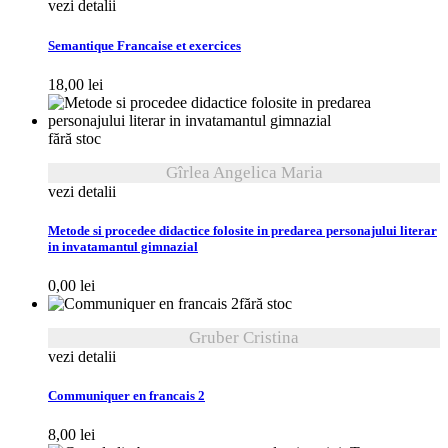
vezi detalii
Semantique Francaise et exercices
18,00
lei
fără stoc
Gîrlea Angelica Maria
vezi detalii
Metode si procedee didactice folosite in predarea personajului literar
in invatamantul gimnazial
0,00
lei
fără stoc
Gruber Cristina
vezi detalii
Communiquer en francais 2
8,00
lei