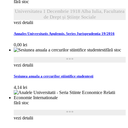
fără stoc
Universitatea 1 Decembrie 1918 Alba Iulia, Facultatea
de Drept și Științe Sociale
vezi detalii
Annales Universitatis Apulensis. Series Jurisprudentia 19/2016
0,00
lei
fără stoc
***
vezi detalii
Sesiunea anuala a cercurilor stiintifice studentesti
4,14
lei
fără stoc
***
vezi detalii