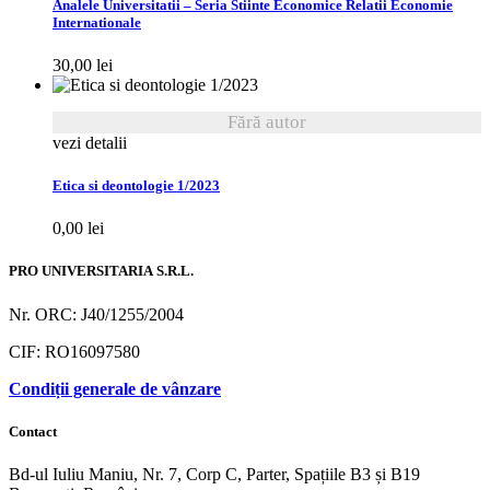
Analele Universitatii – Seria Stiinte Economice Relatii Economie
Internationale
30,00
lei
Fără autor
vezi detalii
Etica si deontologie 1/2023
0,00
lei
PRO UNIVERSITARIA S.R.L.
Nr. ORC: J40/1255/2004
CIF: RO16097580
Condiții generale de vânzare
Contact
Bd-ul Iuliu Maniu, Nr. 7, Corp C, Parter, Spațiile B3 și B19