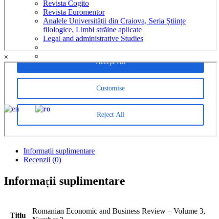
Revista Cogito
Revista Euromentor
Analele Universității din Craiova, Seria Științe
filologice, Limbi străine aplicate
Legal and administrative Studies
×
CreativeAPPS – Revistă studențească de cercetare în
informatică multidisciplinară
Parteneri
CONTACT
EN
RO
Informații suplimentare
Recenzii (0)
Informații suplimentare
Romanian Economic and Business Review – Volume 3,
Titlu