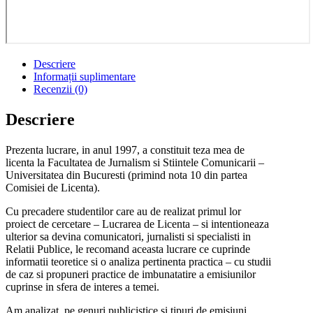
Descriere
Informații suplimentare
Recenzii (0)
Descriere
Prezenta lucrare, in anul 1997, a constituit teza mea de
licenta la Facultatea de Jurnalism si Stiintele Comunicarii –
Universitatea din Bucuresti (primind nota 10 din partea
Comisiei de Licenta).
Cu precadere studentilor care au de realizat primul lor
proiect de cercetare – Lucrarea de Licenta – si intentioneaza
ulterior sa devina comunicatori, jurnalisti si specialisti in
Relatii Publice, le recomand aceasta lucrare ce cuprinde
informatii teoretice si o analiza pertinenta practica – cu studii
de caz si propuneri practice de imbunatatire a emisiunilor
cuprinse in sfera de interes a temei.
Am analizat, pe genuri publicistice si tipuri de emisiuni