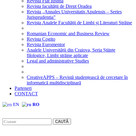
Revista Fiat Iustitia
Revista facultății de Drept Oradea
Revista „Annales Universitatis Apulensis – Series
Jurisprudentia”
Revista Analele Facultăţii de Limbi și Literaturi Străine
Romanian Economic and Business Review
Revista Cogito
Revista Euromentor
Analele Universității din Craiova, Seria Științe
filologice, Limbi străine aplicate
Legal and administrative Studies
CreativeAPPS – Revistă studențească de cercetare în
informatică multidisciplinară
Parteneri
CONTACT
EN
RO
CAUTĂ