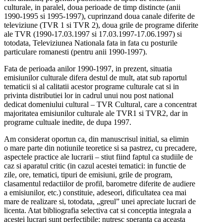
culturale, in paralel, doua perioade de timp distincte (anii
1990-1995 si 1995-1997), cuprinzand doua canale diferite de
televiziune (TVR 1 si TVR 2), doua grile de programe diferite
ale TVR (1990-17.03.1997 si 17.03.1997-17.06.1997) si
totodata, Televiziunea Nationala fata in fata cu posturile
particulare romanesti (pentru anii 1990-1997).
Fata de perioada anilor 1990-1997, in prezent, situatia
emisiunilor culturale difera destul de mult, atat sub raportul
tematicii si al calitatii acestor programe culturale cat si in
privinta distributiei lor in cadrul unui nou post national
dedicat domeniului cultural – TVR Cultural, care a concentrat
majoritatea emisiunilor culturale ale TVR1 si TVR2, dar in
programe cultuale inedite, de dupa 1997.
Am considerat oportun ca, din manuscrisul initial, sa elimin
o mare parte din notiunile teoretice si sa pastrez, cu precadere,
aspectele practice ale lucrarii – stiut fiind faptul ca studiile de
caz si aparatul critic (in cazul acestei tematici: in functie de
zile, ore, tematici, tipuri de emisiuni, grile de program,
clasamentul redactiilor de profil, barometre diferite de audiere
a emisiunilor, etc.) constituie, adeseori, dificultatea cea mai
mare de realizare si, totodata, „greul” unei apreciate lucrari de
licenta. Atat bibliografia selectiva cat si conceptia integrala a
acestei lucrari sunt perfectibile; nutresc speranta ca aceasta