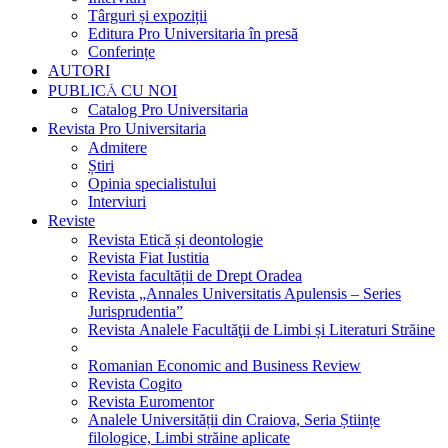
Târguri și expoziții
Editura Pro Universitaria în presă
Conferințe
AUTORI
PUBLICĂ CU NOI
Catalog Pro Universitaria
Revista Pro Universitaria
Admitere
Știri
Opinia specialistului
Interviuri
Reviste
Revista Etică și deontologie
Revista Fiat Iustitia
Revista facultății de Drept Oradea
Revista „Annales Universitatis Apulensis – Series
Jurisprudentia”
Revista Analele Facultăţii de Limbi și Literaturi Străine
Romanian Economic and Business Review
Revista Cogito
Revista Euromentor
Analele Universității din Craiova, Seria Științe
filologice, Limbi străine aplicate