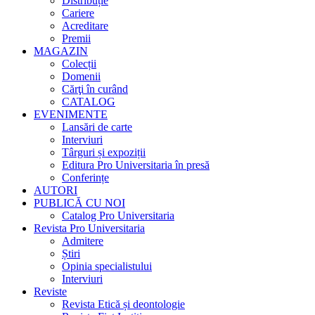
Distribuție
Cariere
Acreditare
Premii
MAGAZIN
Colecții
Domenii
Cărţi în curând
CATALOG
EVENIMENTE
Lansări de carte
Interviuri
Târguri și expoziții
Editura Pro Universitaria în presă
Conferințe
AUTORI
PUBLICĂ CU NOI
Catalog Pro Universitaria
Revista Pro Universitaria
Admitere
Știri
Opinia specialistului
Interviuri
Reviste
Revista Etică și deontologie