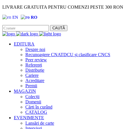
LIVRARE GRATUITA PENTRU COMENZI PESTE 300 RON
EN
RO
Facebook
Instagram
CAUTĂ
EDITURA
Despre noi
Recunoaștere CNATDCU și clasificare CNCS
Peer review
Referenți
Distribuție
Cariere
Acreditare
Premii
MAGAZIN
Colecții
Domenii
Cărţi în curând
CATALOG
EVENIMENTE
Lansări de carte
Interviuri