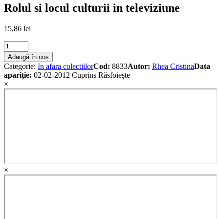
Rolul si locul culturii in televiziune
15,86
lei
Rolul
si
Adaugă în coș
locul
Categorie:
In afara colectiilor
Cod:
8833
Autor:
Rhea Cristina
Data
culturii
apariție:
02-02-2012
Cuprins
Răsfoiește
in
×
televiziune
quantity
×