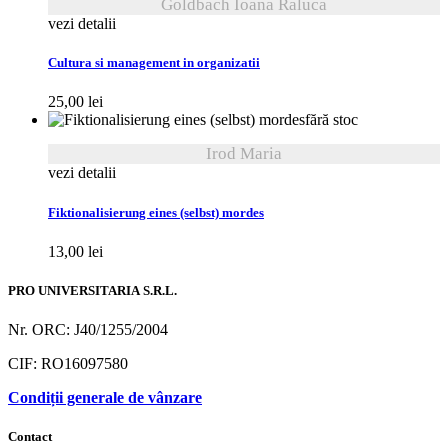
Goldbach Ioana Raluca
vezi detalii
Cultura si management in organizatii
25,00
lei
fără stoc
Irod Maria
vezi detalii
Fiktionalisierung eines (selbst) mordes
13,00
lei
PRO UNIVERSITARIA S.R.L.
Nr. ORC: J40/1255/2004
CIF: RO16097580
Condiții generale de vânzare
Contact