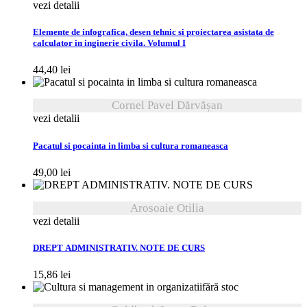
vezi detalii
Elemente de infografica, desen tehnic si proiectarea asistata de
calculator in inginerie civila. Volumul I
44,40
lei
Cornel Pavel Dărvășan
vezi detalii
Pacatul si pocainta in limba si cultura romaneasca
49,00
lei
Arosoaie Otilia
vezi detalii
DREPT ADMINISTRATIV. NOTE DE CURS
15,86
lei
fără stoc