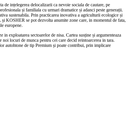
ata de ințelegerea delocalizarii ca nevoie sociala de cautare, pe
ofesionala și familiala cu urmari dramatice și adanci peste generații.
tiva sustenabila. Prin practicarea inovativa a agriculturii ecologice și
LAL și KOSHER se pot dezvolta anumite zone care, in momentul de fata,
ile europene.
e in exploatarea sectoarelor de nisa. Cartea susține și argumenteaza
e noi locuri de munca pentru cei care decid reintoarcerea in tara.
or autohtone de tip Premium și poate contribui, prin implicare