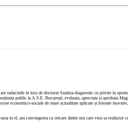
re radacinile in teza de doctorat Analiza-diagnostic cu privire la oportu
al susținuta public la A.S.E. București, evaluata, apreciata și aprobat
ese economico-sociale de mare actualitate aplicate și folosite inovativ, 
varsa in el, am convingerea ca oricare dintre noi care vrea sa realizeze ce