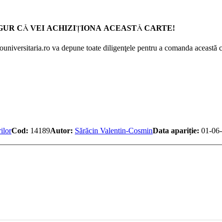
GUR CĂ VEI ACHIZIŢIONA ACEASTĂ CARTE!
Prouniversitaria.ro va depune toate diligenţele pentru a comanda această c
ilor
Cod:
14189
Autor:
Sărăcin Valentin-Cosmin
Data apariție:
01-06