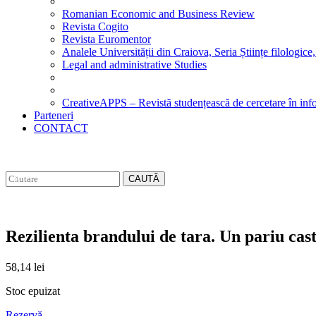
Romanian Economic and Business Review
Revista Cogito
Revista Euromentor
Analele Universității din Craiova, Seria Științe filologice,
Legal and administrative Studies
CreativeAPPS – Revistă studențească de cercetare în info
Parteneri
CONTACT
CAUTĂ
Rezilienta brandului de tara. Un pariu ca
58,14
lei
Stoc epuizat
Rezervă