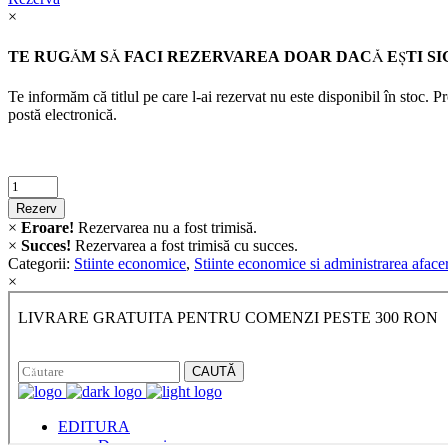
×
TE RUGĂM SĂ FACI REZERVAREA DOAR DACĂ EŞTI SI
Te informăm că titlul pe care l-ai rezervat nu este disponibil în stoc. 
postă electronică.
Criminalistica
quantity
Rezerv
×
Eroare!
Rezervarea nu a fost trimisă.
×
Succes!
Rezervarea a fost trimisă cu succes.
Categorii:
Stiinte economice
,
Stiinte economice si administrarea afacer
×