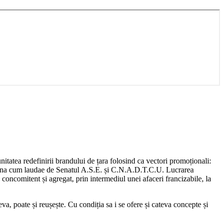
nitatea redefinirii brandului de țara folosind ca vectori promoționali:
a Magna cum laudae de Senatul A.S.E. și C.N.A.D.T.C.U. Lucrarea
concomitent și agregat, prin intermediul unei afaceri francizabile, la
va, poate și reușește. Cu condiția sa i se ofere și cateva concepte și