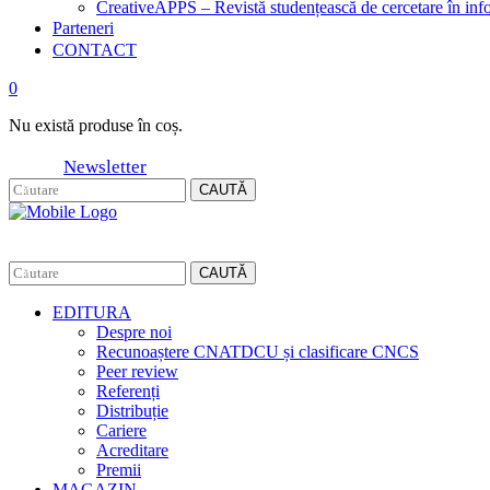
CreativeAPPS – Revistă studențească de cercetare în info
Parteneri
CONTACT
0
Nu există produse în coș.
Newsletter
CAUTĂ
CAUTĂ
EDITURA
Despre noi
Recunoaștere CNATDCU și clasificare CNCS
Peer review
Referenți
Distribuție
Cariere
Acreditare
Premii
MAGAZIN