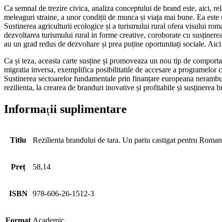
Ca semnal de trezire civica, analiza conceptului de brand este, aici, rel
meleaguri straine, a unor condiții de munca și viața mai bune. Ea este 
Sustinerea agriculturii ecologice și a turismului rural ofera visului rom
dezvoltarea turismului rural in forme creative, coroborate cu susțin
au un grad redus de dezvoltare și prea puține oportunitați sociale. Aici
Ca și teza, aceasta carte susține și promoveaza un nou tip de comporta
migratia inversa, exemplifica posibilitatile de accesare a programelor c
Sustinerea sectoarelor fundamentale prin finanțare europeana neramburs
rezilienta, la crearea de branduri inovative și profitabile și susținerea 
Informații suplimentare
Titlu
Rezilienta brandului de tara. Un pariu castigat pentru Roman
Preț
58,14
ISBN
978-606-26-1512-3
Format
Academic