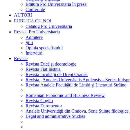
Editura Pro Universitaria în presă
Conferințe
AUTORI
PUBLICĂ CU NOI
Catalog Pro Universitaria
Revista Pro Universitaria
Admitere
Știri
Opinia specialistului
Interviuri
Reviste
Revista Etică și deontologie
Revista Fiat Iustitia
Revista facultății de Drept Oradea
Revista „Annales Universitatis Apulensis – Series Jurisp
Revista Analele Facultăţii de Limbi și Literaturi Străine
Romanian Economic and Business Review
Revista Cogito
Revista Euromentor
Analele Universității din Craiova, Seria Științe filologice,
Legal and administrative Studies