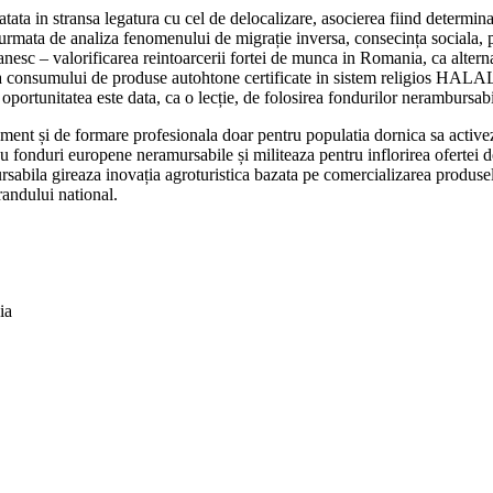
atata in stransa legatura cu cel de delocalizare, asocierea fiind determin
urmata de analiza fenomenului de migrație inversa, consecința sociala, pr
anesc – valorificarea reintoarcerii fortei de munca in Romania, ca alterna
erea consumului de produse autohtone certificate in sistem religios HA
 oportunitatea este data, ca o lecție, de folosirea fondurilor nerambursab
ment și de formare profesionala doar pentru populatia dornica sa activez
u fonduri europene neramursabile și militeaza pentru inflorirea ofertei d
abila gireaza inovația agroturistica bazata pe comercializarea produsel
brandului national.
ia