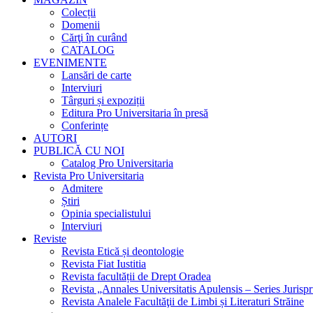
Colecții
Domenii
Cărţi în curând
CATALOG
EVENIMENTE
Lansări de carte
Interviuri
Târguri și expoziții
Editura Pro Universitaria în presă
Conferințe
AUTORI
PUBLICĂ CU NOI
Catalog Pro Universitaria
Revista Pro Universitaria
Admitere
Știri
Opinia specialistului
Interviuri
Reviste
Revista Etică și deontologie
Revista Fiat Iustitia
Revista facultății de Drept Oradea
Revista „Annales Universitatis Apulensis – Series Jurisp
Revista Analele Facultăţii de Limbi și Literaturi Străine