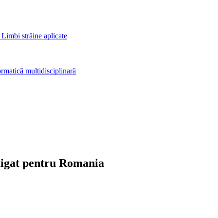
 Limbi străine aplicate
rmatică multidisciplinară
stigat pentru Romania