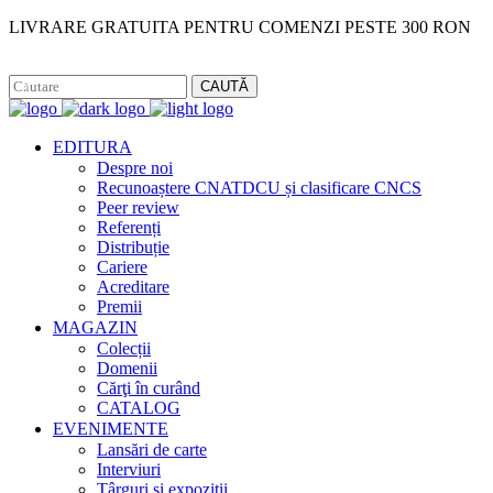
LIVRARE GRATUITA PENTRU COMENZI PESTE 300 RON
Facebook
Instagram
CAUTĂ
EDITURA
Despre noi
Recunoaștere CNATDCU și clasificare CNCS
Peer review
Referenți
Distribuție
Cariere
Acreditare
Premii
MAGAZIN
Colecții
Domenii
Cărţi în curând
CATALOG
EVENIMENTE
Lansări de carte
Interviuri
Târguri și expoziții