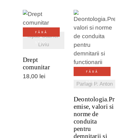
VEZI
FĂRĂ
DETALII
Ispas Gabriel-
STOC
Liviu
VEZI
DETALII
Drept
comunitar
FĂRĂ
18,00
lei
STOC
Parlagi P. Anton
Deontologia.Pr
emise, valori si
norme de
conduita
pentru
demnitarii si