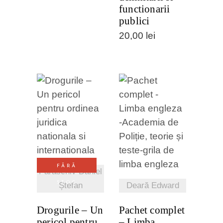
functionarii
publici
20,00
lei
VEZI
VEZI
DETALII
DETALII
FĂRĂ
Paraschiv Daniel
STOC
Ștefan
Deară Edward
Drogurile – Un
Pachet complet
pericol pentru
– Limba