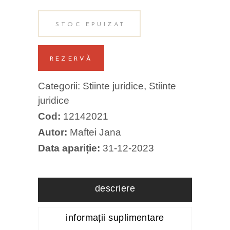
STOC EPUIZAT
REZERVĂ
Categorii:
Stiinte juridice
,
Stiinte
juridice
Cod:
12142021
Autor:
Maftei Jana
Data apariție:
31-12-2023
descriere
informații suplimentare