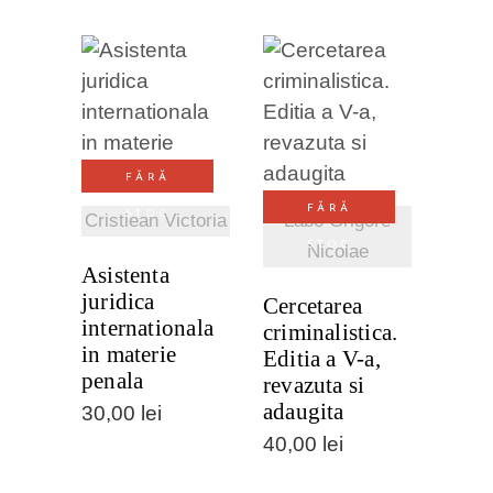
VEZI
VEZI
DETALII
DETALII
FĂRĂ
FĂRĂ
STOC
Cristiean Victoria
Labo Grigore
STOC
Nicolae
Asistenta
juridica
Cercetarea
internationala
criminalistica.
in materie
Editia a V-a,
penala
revazuta si
adaugita
30,00
lei
40,00
lei