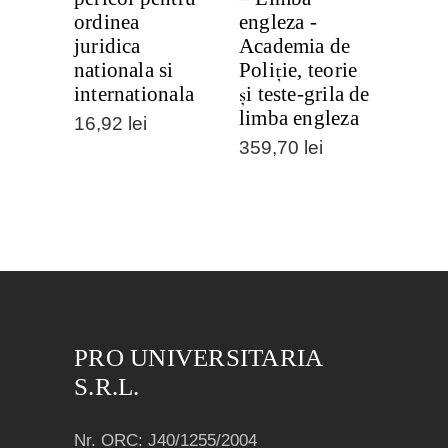
ordinea
engleza -
juridica
Academia de
nationala si
Poliție, teorie
internationala
și teste-grila de
limba engleza
16,92
lei
359,70
lei
PRO UNIVERSITARIA
S.R.L.
Nr. ORC: J40/1255/2004