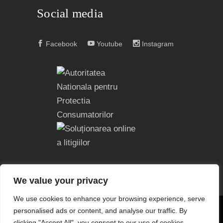
Social media
Facebook
Youtube
Instagram
We value your privacy
We use cookies to enhance your browsing experience, serve
personalised ads or content, and analyse our traffic. By
COPYRIGHT © 2004 – 2023
EDITURA ACREDITATĂ CNCS
clicking "Accept All", you consent to our use of cookies.