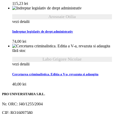
115,23
lei
Arosoaie Otilia
vezi detalii
Indreptar legislativ de drept administrativ
74,00
lei
fără stoc
Labo Grigore Nicolae
vezi detalii
Cercetarea criminalistica. Editia a V-a, revazuta si adaugita
40,00
lei
PRO UNIVERSITARIA S.R.L.
Nr. ORC: J40/1255/2004
CIF: RO16097580