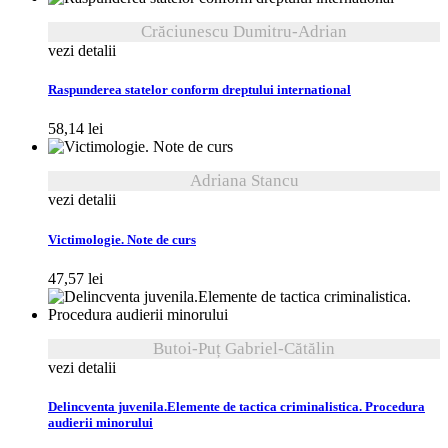
Crăciunescu Dumitru-Adrian
vezi detalii
Raspunderea statelor conform dreptului international
58,14
lei
Adriana Stancu
vezi detalii
Victimologie. Note de curs
47,57
lei
Butoi-Puț Gabriel-Cătălin
vezi detalii
Delincventa juvenila.Elemente de tactica criminalistica. Procedura
audierii minorului