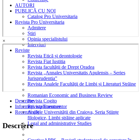
intern
AUTORI
al
PUBLICĂ CU NOI
statelor
Catalog Pro Universitaria
cu
Revista Pro Universitaria
normele
Admitere
internationale
Știri
quantity
Opinia specialistului
×
Interviuri
Reviste
Revista Etică și deontologie
Revista Fiat Iustitia
Revista facultății de Drept Oradea
Revista „Annales Universitatis Apulensis – Series
Jurisprudentia”
Revista Analele Facultăţii de Limbi și Literaturi Străine
Romanian Economic and Business Review
Descriere
Revista Cogito
Informații suplimentare
Revista Euromentor
Recenzii (0)
Analele Universității din Craiova, Seria Științe
filologice, Limbi străine aplicate
Legal and administrative Studies
Descriere