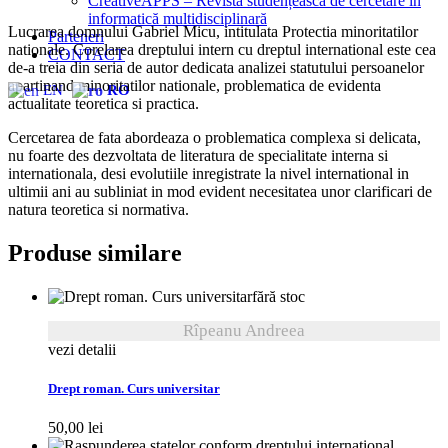
CreativeAPPS – Revistă studențească de cercetare în
informatică multidisciplinară
Lucrarea domnului Gabriel Micu, intitulata Protectia minoritatilor
Parteneri
nationale. Corelarea dreptului intern cu dreptul international este cea
CONTACT
de-a treia din seria de autor dedicata analizei statutului persoanelor
apartinand minoritatilor nationale, problematica de evidenta
EN
RO
actualitate teoretica si practica.
Cercetarea de fata abordeaza o problematica complexa si delicata,
nu foarte des dezvoltata de literatura de specialitate interna si
internationala, desi evolutiile inregistrate la nivel international in
ultimii ani au subliniat in mod evident necesitatea unor clarificari de
natura teoretica si normativa.
Produse similare
fără stoc
Rîpeanu Andreea
vezi detalii
Drept roman. Curs universitar
50,00
lei