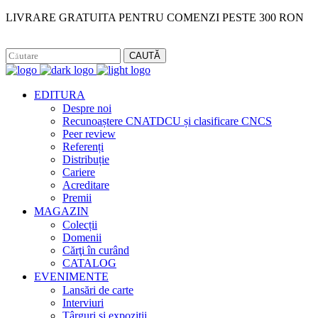
LIVRARE GRATUITA PENTRU COMENZI PESTE 300 RON
Facebook
Instagram
CAUTĂ
EDITURA
Despre noi
Recunoaștere CNATDCU și clasificare CNCS
Peer review
Referenți
Distribuție
Cariere
Acreditare
Premii
MAGAZIN
Colecții
Domenii
Cărţi în curând
CATALOG
EVENIMENTE
Lansări de carte
Interviuri
Târguri și expoziții