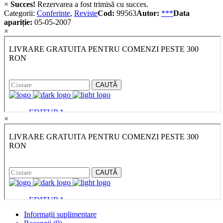
×
Succes!
Rezervarea a fost trimisă cu succes.
Categorii:
Conferinte
,
Reviste
Cod:
99563
Autor:
***
Data
apariție:
05-05-2007
×
×
Informații suplimentare