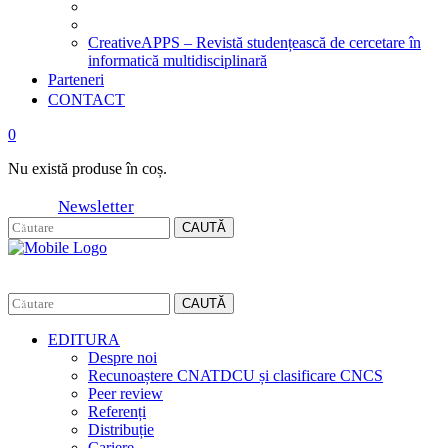
CreativeAPPS – Revistă studențească de cercetare în
informatică multidisciplinară
Parteneri
CONTACT
0
Nu există produse în coș.
Newsletter
CAUTĂ
CAUTĂ
EDITURA
Despre noi
Recunoaștere CNATDCU și clasificare CNCS
Peer review
Referenți
Distribuție
Cariere