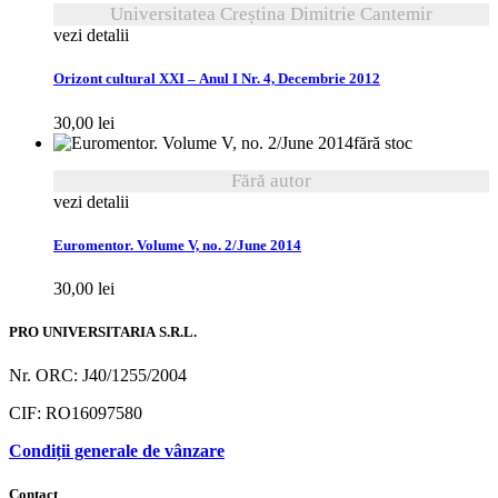
Universitatea Creștina Dimitrie Cantemir
vezi detalii
Orizont cultural XXI – Anul I Nr. 4, Decembrie 2012
30,00
lei
fără stoc
Fără autor
vezi detalii
Euromentor. Volume V, no. 2/June 2014
30,00
lei
PRO UNIVERSITARIA S.R.L.
Nr. ORC: J40/1255/2004
CIF: RO16097580
Condiții generale de vânzare
Contact