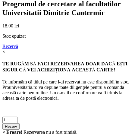
Programul de cercetare al facultatilor
Universitatii Dimitrie Cantermir
18,00
lei
Stoc epuizat
Rezervă
×
TE RUGĂM SĂ FACI REZERVAREA DOAR DACĂ EŞTI
SIGUR CĂ VEI ACHIZIŢIONA ACEASTĂ CARTE!
Te informăm că titlul pe care l-ai rezervat nu este disponibil în stoc.
Prouniversitaria.ro va depune toate diligenţele pentru a comanda
această carte pentru tine. Un e-mail de confirmare va fi trimis la
adresa ta de postă electronică.
Criminalistica
quantity
Rezerv
×
Eroare!
Rezervarea nu a fost trimisă.