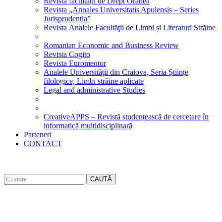
Revista facultății de Drept Oradea
Revista „Annales Universitatis Apulensis – Series
Jurisprudentia”
Revista Analele Facultăţii de Limbi și Literaturi Străine
Romanian Economic and Business Review
Revista Cogito
Revista Euromentor
Analele Universității din Craiova, Seria Științe
filologice, Limbi străine aplicate
Legal and administrative Studies
CreativeAPPS – Revistă studențească de cercetare în
informatică multidisciplinară
Parteneri
CONTACT
CAUTĂ