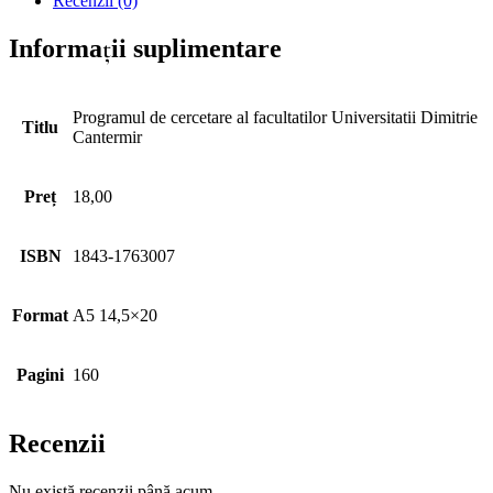
Recenzii (0)
Informații suplimentare
Programul de cercetare al facultatilor Universitatii Dimitrie
Titlu
Cantermir
Preț
18,00
ISBN
1843-1763007
Format
A5 14,5×20
Pagini
160
Recenzii
Nu există recenzii până acum.