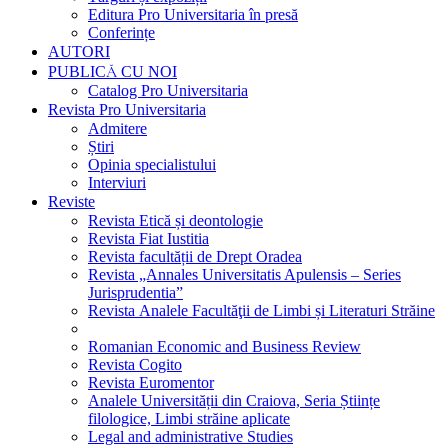
Editura Pro Universitaria în presă
Conferințe
AUTORI
PUBLICĂ CU NOI
Catalog Pro Universitaria
Revista Pro Universitaria
Admitere
Știri
Opinia specialistului
Interviuri
Reviste
Revista Etică și deontologie
Revista Fiat Iustitia
Revista facultății de Drept Oradea
Revista „Annales Universitatis Apulensis – Series
Jurisprudentia”
Revista Analele Facultăţii de Limbi și Literaturi Străine
Romanian Economic and Business Review
Revista Cogito
Revista Euromentor
Analele Universității din Craiova, Seria Științe
filologice, Limbi străine aplicate
Legal and administrative Studies