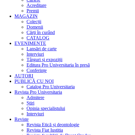
Acreditare
Premii
MAGAZIN
Colecții
Domenii
Cărţi în curând
CATALOG
EVENIMENTE
Lansări de carte
Interviuri
Târguri și expoziții
Editura Pro Universitaria în presă
Conferințe
AUTORI
PUBLICĂ CU NOI
Catalog Pro Universitaria
Revista Pro Universitaria
Admitere
Știri
Opinia specialistului
Interviuri
Reviste
Revista Etică și deontologie
Revista Fiat Iustitia