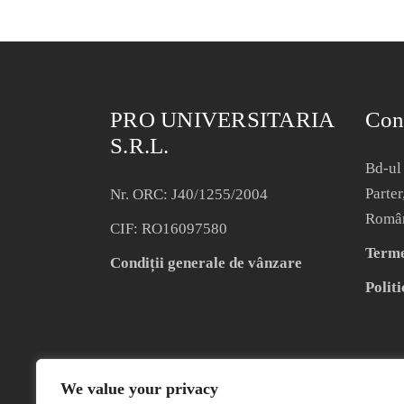
PRO UNIVERSITARIA
Con
S.R.L.
Bd-ul 
Parter
Nr. ORC: J40/1255/2004
Româ
CIF: RO16097580
Termen
Condiții generale de vânzare
Politi
We value your privacy