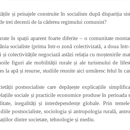
ățile și peisajele construite în socialism după dispariția 
de trei decenii de la căderea regimului comunist?
rate în spații aparent foarte diferite – o comunitate monta
nia socialiste (prima într-o zonă colectivizată, a doua într-
i colectivitățile negociază astăzi relația cu moștenirile mate
ile figuri ale mobilității rurale și ale turismului de lifes
s la apă și resurse, studiile reunite aici urmăresc felul în car
ății postsocialiste care depășește explicațiile simplifica
lațiile sociale și practicile economice produse în perioada 
ate, inegalități și interdependențe globale. Prin temele
tudiile postsocialiste, sociologia și antropologia rurală, an
elațiilor dintre societate, tehnologie și mediu.