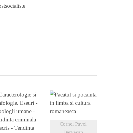
stsocialiste
VEZI DETALII
VEZI DETALII
Cornel Pavel
Dărvășan