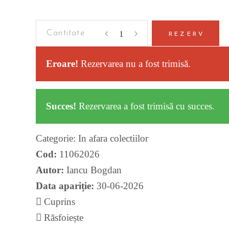
Criminalistica
REZERV
quantity
Eroare!
Rezervarea nu a fost trimisă.
Succes!
Rezervarea a fost trimisă cu succes.
Categorie:
In afara colectiilor
Cod:
11062026
Autor:
Iancu Bogdan
Data apariție:
30-06-2026
Cuprins
Răsfoiește