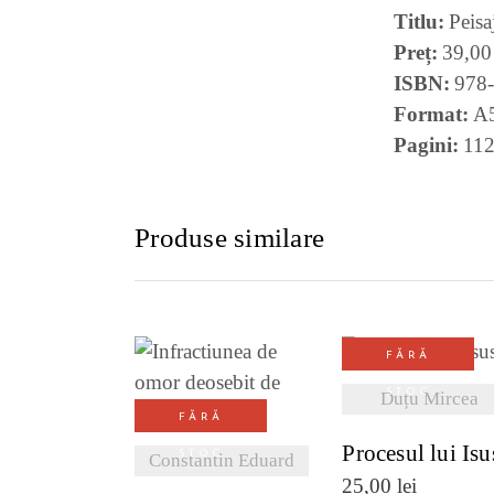
Titlu
Peisa
Preț
39,00
ISBN
978
Format
A
Pagini
11
Produse similare
FĂRĂ
VEZI DETALI
STOC
Duțu Mircea
VEZI DETALII
FĂRĂ
Procesul lui Isu
STOC
Constantin Eduard
25,00
lei