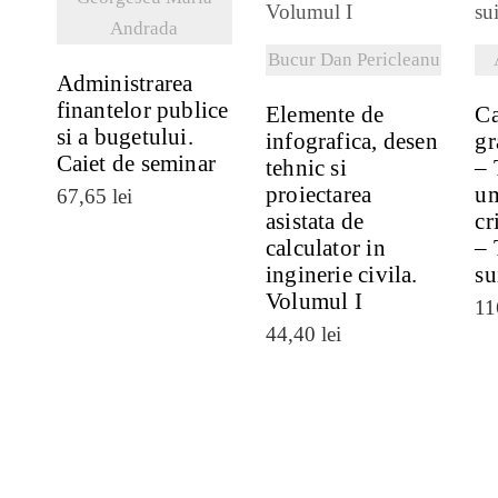
Andrada
Bucur Dan Pericleanu
Administrarea
finantelor publice
Elemente de
Ca
si a bugetului.
infografica, desen
gr
Caiet de seminar
tehnic si
– 
proiectarea
um
67,65
lei
asistata de
cr
calculator in
– 
inginerie civila.
su
Volumul I
11
44,40
lei