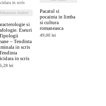
Pacatul si
Athanasiu Andrei
pocainta in limba
si cultura
racterologie si
romaneasca
afologie. Eseuri
49,00
lei
Tipologii
ane – Tendinta
iminala in scris
Tendinta
icidara in scris
6,28
lei