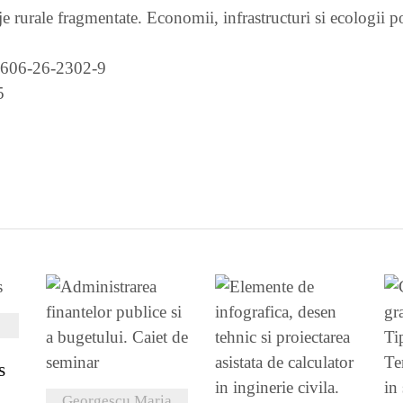
je rurale fragmentate. Economii, infrastructuri si ecologii po
-606-26-2302-9
5
2
I
VEZI DETALII
s
VEZI DETALII
Georgescu Maria