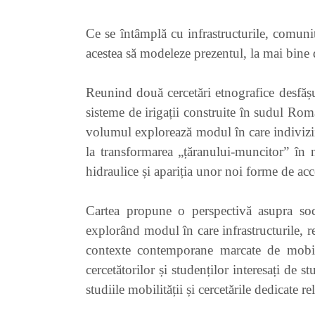
Ce se întâmplă cu infrastructurile, comunit
acestea să modeleze prezentul, la mai bine 
Reunind două cercetări etnografice desfășu
sisteme de irigații construite în sudul Româ
volumul explorează modul în care indivizii ș
la transformarea „țăranului-muncitor” în no
hidraulice și apariția unor noi forme de acce
Cartea propune o perspectivă asupra societ
explorând modul în care infrastructurile, re
contexte contemporane marcate de mobilit
cercetătorilor și studenților interesați de s
studiile mobilității și cercetările dedicate r