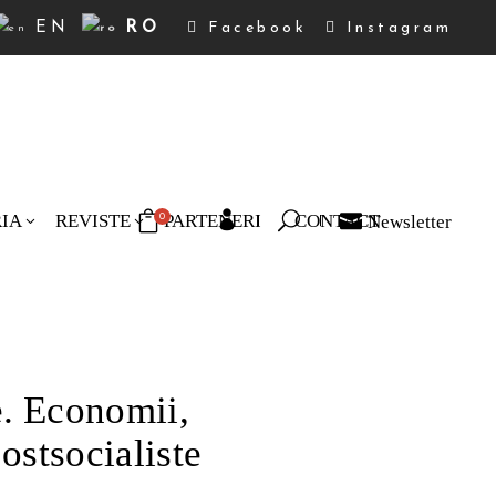
EN
RO
Facebook
Instagram
RIA
REVISTE
PARTENERI
CONTACT
Newsletter
0
duse în coș.
e. Economii,
postsocialiste