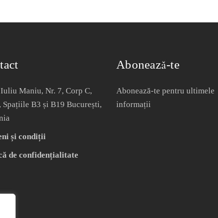
tact
Abonează-te
Iuliu Maniu, Nr. 7, Corp C,
Abonează-te pentru ultimele
, Spațiile B3 și B19 București,
informații
nia
i și condiții
că de confidențialitate