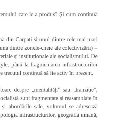
sistemului care le-a produs? Și cum continuă
nă din Carpați și unul dintre cele mai mari
una dintre zonele-cheie ale colectivizării) –
riale și instituționale ale socialismului. De
tyle, până la fragmentarea infrastructurilor
e trecutul continuă să fie activ în prezent.
toare despre „mentalități” sau „tranziție”,
socialistă sunt fragmentate și reasamblate în
 și abordările sale, volumul se adresează
tropologia infrastructurilor, geografia umană,