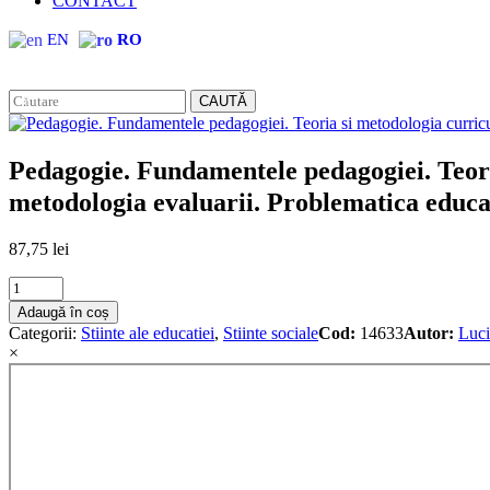
CONTACT
EN
RO
CAUTĂ
Pedagogie. Fundamentele pedagogiei. Teoria
metodologia evaluarii. Problematica educa
87,75
lei
Pedagogie.
Fundamentele
Adaugă în coș
pedagogiei.
Categorii:
Stiinte ale educatiei
,
Stiinte sociale
Cod:
14633
Autor:
Luci
Teoria
×
si
metodologia
curriculumului.Teoria
si
metodologia
instruirii.
Teoria