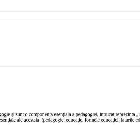
ie și sunt o componenta esențiala a pedagogiei, intrucat reprezinta „in
nțiale ale acesteia (pedagogie, educație, formele educației, laturile educ