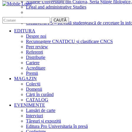
Analele Universității din Craiova, Seria Științe filologice,
Legal and administrative Studies
CAUTĂ
CreativeAPPS – Revistă studențească de cercetare în info
EDITURA
Despre noi
Recunoaștere CNATDCU și clasificare CNCS
Peer review
Referenți
Distribuție
Cariere
Acreditare
Premii
MAGAZIN
Colecții
Domenii
Cărţi în curând
CATALOG
EVENIMENTE
Lansări de carte
Interviuri
Târguri și expoziții
Editura Pro Universitaria în presă
Conferințe