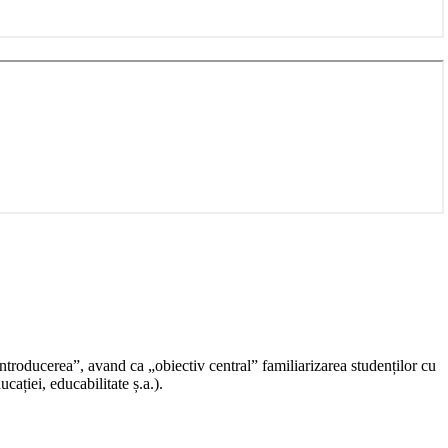
troducerea”, avand ca „obiectiv central” familiarizarea studenților cu
ației, educabilitate ș.a.).