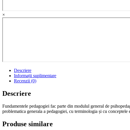
si
metodologia
evaluarii.
×
Problematica
educatiei
contemporane.
Editie
revazuta
si
adaugita
quantity
Descriere
Informații suplimentare
Recenzii (0)
Descriere
Fundamentele pedagogiei fac parte din modulul general de psihopedagog
problematica generala a pedagogiei, cu terminologia și cu conceptele ese
Produse similare