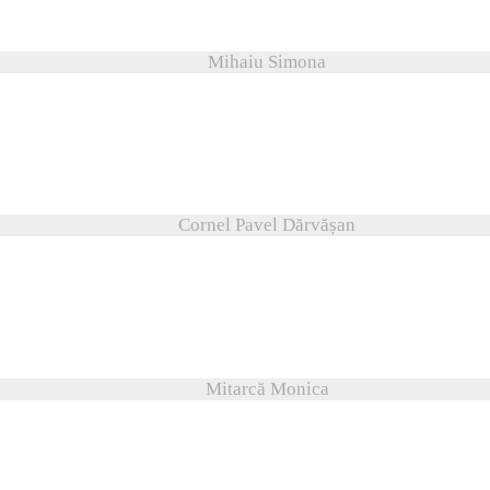
Mihaiu Simona
Cornel Pavel Dărvășan
Mitarcă Monica