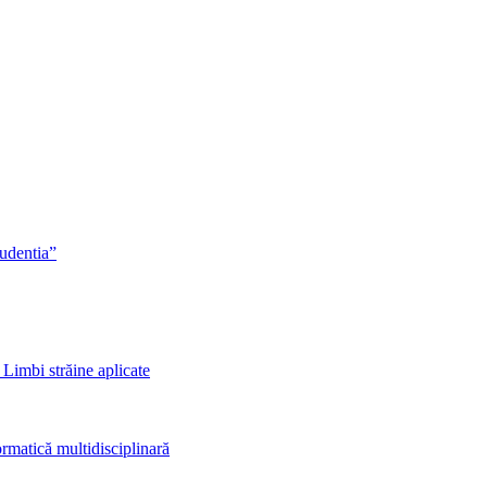
rudentia”
 Limbi străine aplicate
rmatică multidisciplinară