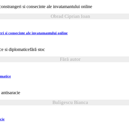
Obrad Ciprian Ioan
eri si consecinte ale invatamantului online
fără stoc
Fără autor
omatice
Buligescu Bianca
cie