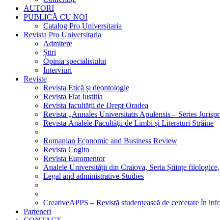
AUTORI
PUBLICĂ CU NOI
Catalog Pro Universitaria
Revista Pro Universitaria
Admitere
Știri
Opinia specialistului
Interviuri
Reviste
Revista Etică și deontologie
Revista Fiat Iustitia
Revista facultății de Drept Oradea
Revista „Annales Universitatis Apulensis – Series Jurisp
Revista Analele Facultăţii de Limbi și Literaturi Străine
Romanian Economic and Business Review
Revista Cogito
Revista Euromentor
Analele Universității din Craiova, Seria Științe filologice,
Legal and administrative Studies
CreativeAPPS – Revistă studențească de cercetare în info
Parteneri