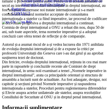
CreativeAPPS – Revistă studențească de cercetare în
ramane o provocare pentru autor. Pentru ca in aceasta jumatate de
informatică multidisciplinară
secol au intervenit dezvoltari substanțiale in dreptul internațional, au
Parteneri
fost adoptate numeroase noi tratate internaționale și s-a marit
CONTACT
considerabil numarul normelor acceptate de comunitatea
internaționala a statelor ca fiind imperative, iar procesul de codificare
EN
RO
și dezvoltare progresiva a dreptului internațional a continuat.
Comisia de drept internațional a ONU a reluat din nou, dupa 50 de
ani, sub toate aspectele, tema normelor imperative și a adoptat
concluzii care ofera temei de reflecție și de comparație.
Autorul și-a asumat riscul de a-și vedea lucrarea din 1971 anihilata
de evoluția dreptului internațional și de a expune la critici pe
profesorii Universitații din Geneva care i-au dat girul și au aprobat
susținerea tezei de doctorat.
Din fericire, evoluția dreptului internațional, reținuta in cea mai mare
parte in rapoartele și concluziile recente ale Comisiei de drept
internațional, in urma noii examinari a temei „Normele imperative in
dreptul internațional”, arata ca principalele orientari și structura de
ansamblu a lucrarii sunt de actualitate. Au fost adaugate, desigur, noi
capitole și secțiuni privind Normele imperative și raspunderea
internaționala a statelor, Proceduri pentru reglementarea diferendelor
și Efecte asupra actelor unilaterale ale statelor, asupra rezoluțiilor
Consiliului de Securitate al ONU și in dreptul penal internațional.
Informații suplimentare