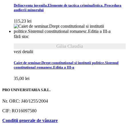
Delincventa juvenila.Elemente de tactica criminalistica. Procedura
audierii minorului
115,23
lei
fără stoc
Gilia Claudia
vezi detalii
Caiet de seminar.Drept constitutional si institutii politice.Sistemul
constitutional romanesc.Editia a III-a
35,00
lei
PRO UNIVERSITARIA S.R.L.
Nr. ORC: J40/1255/2004
CIF: RO16097580
Condiții generale de vânzare