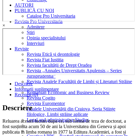
AUTORI
PUBLICĂ CU NOI
Catalog Pro Universitaria
Revista Pro Universitaria
×
Admitere
Știri
Opinia specialistului
Interviuri
Reviste
Revista Etică și deontologie
Revista Fiat Iustitia
Revista facultății de Drept Oradea
Revista „Annales Universitatis Apulensis – Series
Jurisprudentia”
Revista Analele Facultăţii de Limbi și Literaturi Străine
Descriere
Informații suplimentare
Romanian Economic and Business Review
Recenzii (0)
Revista Cogito
Revista Euromentor
Descriere
Analele Universității din Craiova, Seria Științe
filologice, Limbi străine aplicate
Legal and administrative Studies
Reluarea acestei lucrari dupa ce, sub forma de teza de doctorat, a
fost susținuta acum 50 de ani la Universitatea din Geneva și apoi
publicata in limba romana in 1977 la Editura Academiei, a fost și