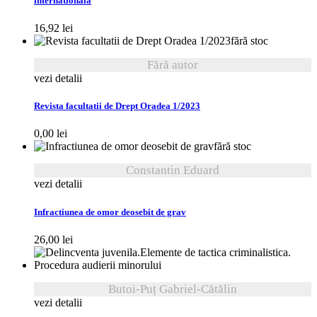
internationala
16,92
lei
fără stoc
Fără autor
vezi detalii
Revista facultatii de Drept Oradea 1/2023
0,00
lei
fără stoc
Constantin Eduard
vezi detalii
Infractiunea de omor deosebit de grav
26,00
lei
Butoi-Puț Gabriel-Cătălin
vezi detalii