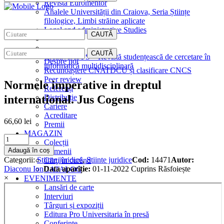
Revista Euromentor
Analele Universității din Craiova, Seria Științe
filologice, Limbi străine aplicate
Legal and administrative Studies
CAUTĂ
EDITURA
CAUTĂ
CreativeAPPS – Revistă studențească de cercetare în
Despre noi
informatică multidisciplinară
Recunoaștere CNATDCU și clasificare CNCS
Peer review
Normele imperative in dreptul
Referenți
international. Jus Cogens
Distribuție
Cariere
Acreditare
66,60
lei
Premii
MAGAZIN
Normele
Colecții
imperative
Adaugă în coș
Domenii
in
Categorii:
Stiinte juridice
,
Stiinte juridice
Cod:
14471
Autor:
Cărţi în curând
dreptul
Diaconu Ion
Data apariție:
01-11-2022
Cuprins
Răsfoiește
CATALOG
international.
×
EVENIMENTE
Jus
Lansări de carte
Cogens
Interviuri
quantity
Târguri și expoziții
Editura Pro Universitaria în presă
Conferințe