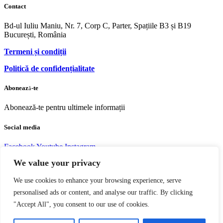
Contact
Bd-ul Iuliu Maniu, Nr. 7, Corp C, Parter, Spațiile B3 și B19
București, România
Termeni și condiții
Politică de confidențialitate
Abonează-te
Abonează-te pentru ultimele informații
Social media
Facebook
Youtube
Instagram
We value your privacy
We use cookies to enhance your browsing experience, serve
personalised ads or content, and analyse our traffic. By clicking
Copyright © 2004 – 2023 Editura acreditată CNCS | CNATDCU
"Accept All", you consent to our use of cookies.
Pro Universitaria. Toate drepturile rezervate.
Termeni si Condiţii