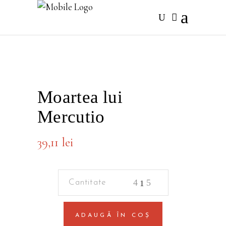
Moartea lui
Mercutio
39,11
lei
Moartea
lui
Mercutio
ADAUGĂ ÎN COȘ
quantity