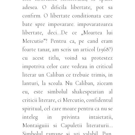
adesea. O dificila libertate, pot sa
confirm. O libertate conditionata care
bate spre impovarare. impovaratoarea
libertate, deci…De ce „Moartea lui
Mercutio”? Pentru ca, pe cand eram
foarte tanar, am scris un articol (1968?)
cu acest titlu, voind sa protestez
impotriva celor care vedeau in criticul
literar un Caliban ce trebuie trimis, in
lanturi, la scoala. Nu Caliban, ziceam
eu, este simbolul shakespearian al
criticii literare, ci Mercutio, confidentul
spiritual, cel care moare pentru ca nu se
inteleg in privinta intaietatii,
Montaiguiii si Capuletii literaturii…
Simbolul ramane si azi valabil. Pun,