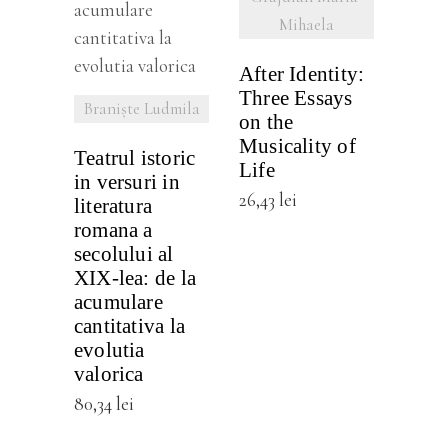
DETALII
Mihaela
After Identity:
Three Essays
Branişte Ludmila
on the
Musicality of
Teatrul istoric
Life
in versuri in
26,43
lei
literatura
romana a
secolului al
XIX-lea: de la
acumulare
cantitativa la
evolutia
valorica
80,34
lei