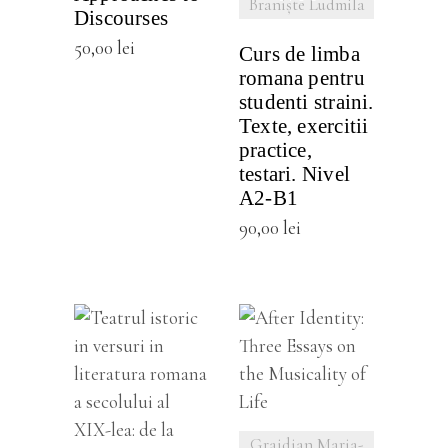
Branişte Ludmila
Discourses
50,00
lei
Curs de limba
romana pentru
studenti straini.
Texte, exercitii
practice,
testari. Nivel
A2-B1
90,00
lei
VEZI
DETALII
VEZI
Grajdian Maria-