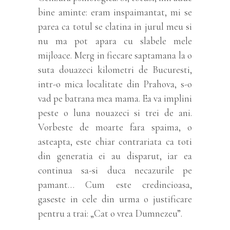
bine aminte: eram inspaimantat, mi se
parea ca totul se clatina in jurul meu si
nu ma pot apara cu slabele mele
mijloace. Merg in fiecare saptamana la o
suta douazeci kilometri de Bucuresti,
intr-o mica localitate din Prahova, s-o
vad pe batrana mea mama. Ea va implini
peste o luna nouazeci si trei de ani.
Vorbeste de moarte fara spaima, o
asteapta, este chiar contrariata ca toti
din generatia ei au disparut, iar ea
continua sa-si duca necazurile pe
pamant… Cum este credincioasa,
gaseste in cele din urma o justificare
pentru a trai: „Cat o vrea Dumnezeu”.