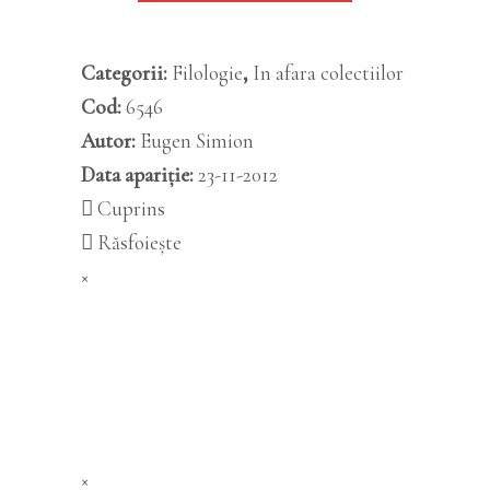
Categorii:
Filologie
,
In afara colectiilor
Cod:
6546
Autor:
Eugen Simion
Data apariție:
23-11-2012
Cuprins
Răsfoiește
×
×