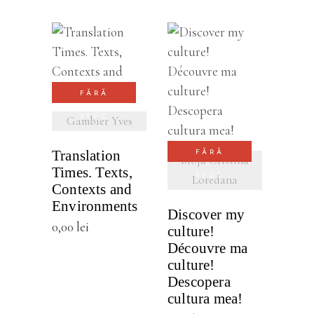
VEZI
DETALII
FĂRĂ
VEZI
STOC
Gambier Yves
DETALII
Translation
FĂRĂ
Bloju Cristina
Times. Texts,
STOC
Loredana
Contexts and
Environments
Discover my
0,00
lei
culture!
Découvre ma
culture!
Descopera
cultura mea!