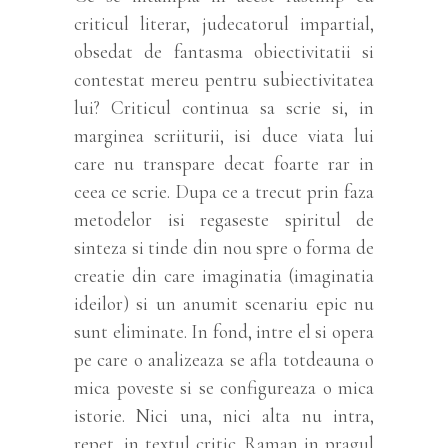
criticul literar, judecatorul impartial,
obsedat de fantasma obiectivitatii si
contestat mereu pentru subiectivitatea
lui? Criticul continua sa scrie si, in
marginea scriiturii, isi duce viata lui
care nu transpare decat foarte rar in
ceea ce scrie. Dupa ce a trecut prin faza
metodelor isi regaseste spiritul de
sinteza si tinde din nou spre o forma de
creatie din care imaginatia (imaginatia
ideilor) si un anumit scenariu epic nu
sunt eliminate. In fond, intre el si opera
pe care o analizeaza se afla totdeauna o
mica poveste si se configureaza o mica
istorie. Nici una, nici alta nu intra,
repet, in textul critic. Raman in pragul