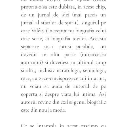
propriu-zisa este dublata, in acest chip,
de un jurnal de idei (mai precis un
jurnal al starilor de spirit), singurul pe
care Valéry il accepta: nu biografia celui
care scrie, ci biografia ideilor. Aceasta
separare nu-i totusi posibila, am
dovedit in alta parte (intoarcerea
autorului) si dovedesc in ultimul timp
si altii, inclusiv naratologii, semiologii,
care, cu zece-cincisprezece ani in urma,
nu voiau sa auda de autorul de pe
coperta si despre viata lui intima. Azi
autorul revine din exil si genul biografic
este din nou la moda.
Ce se intampla in acest rastimp cu