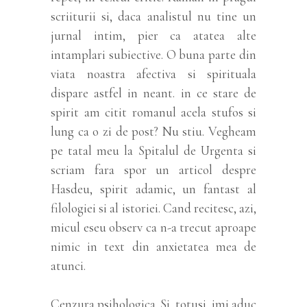
scriiturii si, daca analistul nu tine un
jurnal intim, pier ca atatea alte
intamplari subiective. O buna parte din
viata noastra afectiva si spirituala
dispare astfel in neant. in ce stare de
spirit am citit romanul acela stufos si
lung ca o zi de post? Nu stiu. Vegheam
pe tatal meu la Spitalul de Urgenta si
scriam fara spor un articol despre
Hasdeu, spirit adamic, un fantast al
filologiei si al istoriei. Cand recitesc, azi,
micul eseu observ ca n-a trecut aproape
nimic in text din anxietatea mea de
atunci.
Cenzura psihologica. Si, totusi, imi aduc