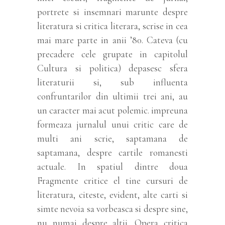
portrete si insemnari marunte despre
literatura si critica literara, scrise in cea
mai mare parte in anii ’80. Cateva (cu
precadere cele grupate in capitolul
Cultura si politica) depasesc sfera
literaturii si, sub influenta
confruntarilor din ultimii trei ani, au
un caracter mai acut polemic. impreuna
formeaza jurnalul unui critic care de
multi ani scrie, saptamana de
saptamana, despre cartile romanesti
actuale. In spatiul dintre doua
Fragmente critice el tine cursuri de
literatura, citeste, evident, alte carti si
simte nevoia sa vorbeasca si despre sine,
nu numai despre altii. Opera critica