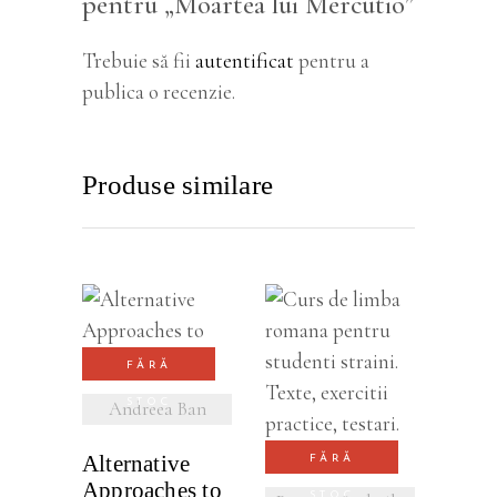
pentru „Moartea lui Mercutio”
Trebuie să fii
autentificat
pentru a
publica o recenzie.
Produse similare
VEZI
FĂRĂ
DETALII
VEZI
STOC
Andreea Ban
DETALII
Alternative
FĂRĂ
Approaches to
STOC