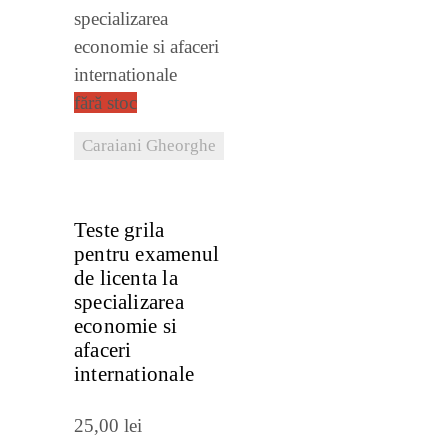
fără stoc
Caraiani Gheorghe
VEZI DETALII
Teste grila
pentru examenul
de licenta la
specializarea
economie si
afaceri
internationale
25,00
lei