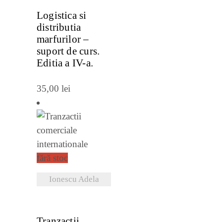
Logistica si
distributia
marfurilor –
suport de curs.
Editia a IV-a.
35,00
lei
fără stoc
Ionescu Adela
VEZI DETALII
Tranzactii