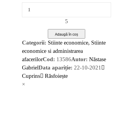
afacerilor.
Editia
a
IV-
Adaugă în coș
a,
Categorii:
Stiinte economice
,
Stiinte
revazuta
economice si administrarea
si
afacerilor
Cod:
13586
Autor:
Năstase
adaugita
Gabriel
Data apariție:
22-10-2021
quantity
Cuprins
Răsfoiește
×