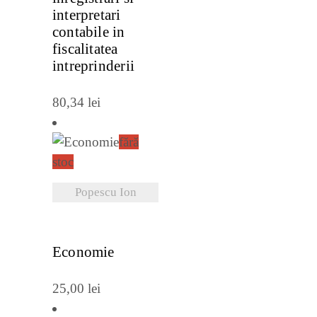
interpretari
contabile in
fiscalitatea
intreprinderii
80,34
lei
fără
stoc
Popescu Ion
VEZI DETALII
Economie
25,00
lei