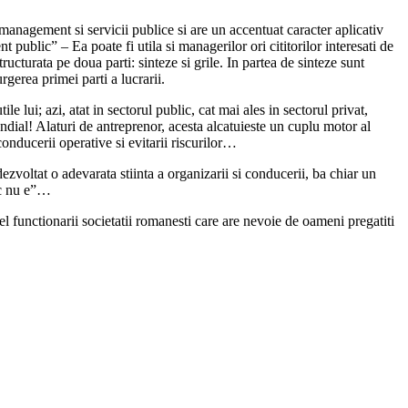
management si servicii publice si are un accentuat caracter aplicativ
 public” – Ea poate fi utila si managerilor ori cititorilor interesati de
turata pe doua parti: sinteze si grile. In partea de sinteze sunt
gerea primei parti a lucrarii.
lui; azi, atat in sectorul public, cat mai ales in sectorul privat,
ndial! Alaturi de antreprenor, acesta alcatuieste un cuplu motor al
conducerii operative si evitarii riscurilor…
voltat o adevarata stiinta a organizarii si conducerii, ba chiar un
mic nu e”…
l functionarii societatii romanesti care are nevoie de oameni pregatiti