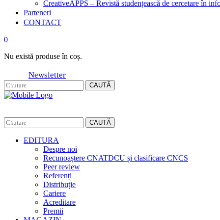
CreativeAPPS – Revistă studențească de cercetare în info
Parteneri
CONTACT
0
Nu există produse în coș.
Newsletter
CAUTĂ
CAUTĂ
EDITURA
Despre noi
Recunoaștere CNATDCU și clasificare CNCS
Peer review
Referenți
Distribuție
Cariere
Acreditare
Premii
MAGAZIN