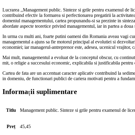
Lucrarea ,,Management public. Sinteze si grile pentru examenul de licen
contribuind efectiv la formarea si perfectionarea pregatirii la activitat
domeniul managementului, cartea propunandu-si sa prezinte in sinteza p
abordate aspecte teoretice privind managementul, iar in partea a doua se
In urma cu multi ani, foarte putini oameni din Romania aveau vagi cunost
managementul a ajuns sa fie motorul principal al evolutiei si dezvoltar
economiei; iar managerul-antreprenor este, adesea, ucenicul vrajitor, car
Mai mult, managementul a evoluat de la conceptul obscur, cu continut am
mit, o religie a succesului economic, explicabila si justificabila pen
Cartea de fata are un accentuat caracter aplicativ contribuind la sedim
in domeniu, de functionari publici de cariera motivati pentru a fundame
Informații suplimentare
Titlu
Management public. Sinteze si grile pentru examenul de lice
Preț
45,45