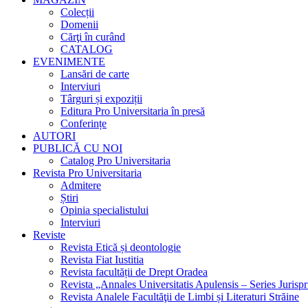
Colecții
Domenii
Cărţi în curând
CATALOG
EVENIMENTE
Lansări de carte
Interviuri
Târguri și expoziții
Editura Pro Universitaria în presă
Conferințe
AUTORI
PUBLICĂ CU NOI
Catalog Pro Universitaria
Revista Pro Universitaria
Admitere
Știri
Opinia specialistului
Interviuri
Reviste
Revista Etică și deontologie
Revista Fiat Iustitia
Revista facultății de Drept Oradea
Revista „Annales Universitatis Apulensis – Series Jurisp
Revista Analele Facultăţii de Limbi și Literaturi Străine