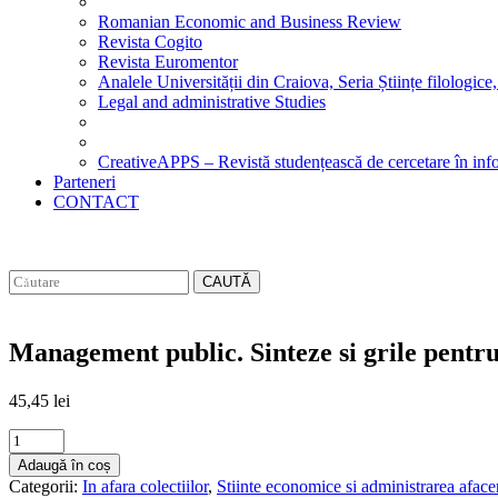
Romanian Economic and Business Review
Revista Cogito
Revista Euromentor
Analele Universității din Craiova, Seria Științe filologice,
Legal and administrative Studies
CreativeAPPS – Revistă studențească de cercetare în info
Parteneri
CONTACT
CAUTĂ
Management public. Sinteze si grile pentr
45,45
lei
Management
public.
Adaugă în coș
Sinteze
Categorii:
In afara colectiilor
,
Stiinte economice si administrarea afacer
si