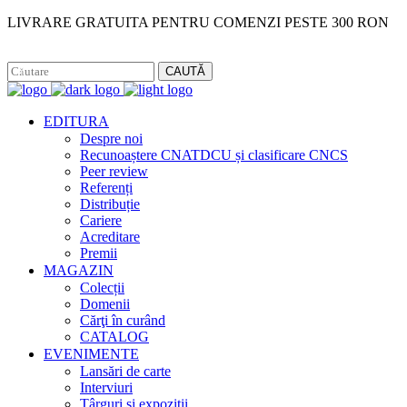
LIVRARE GRATUITA PENTRU COMENZI PESTE 300 RON
Facebook
Instagram
CAUTĂ
EDITURA
Despre noi
Recunoaștere CNATDCU și clasificare CNCS
Peer review
Referenți
Distribuție
Cariere
Acreditare
Premii
MAGAZIN
Colecții
Domenii
Cărţi în curând
CATALOG
EVENIMENTE
Lansări de carte
Interviuri
Târguri și expoziții