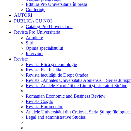
Editura Pro Universitaria în presă
Conferințe
AUTORI
PUBLICĂ CU NOI
Catalog Pro Universitaria
Revista Pro Universitaria
Admitere
Știri
Opinia specialistului
Interviuri
Reviste
Revista Etică și deontologie
Revista Fiat Iustitia
Revista facultății de Drept Oradea
Revista „Annales Universitatis Apulensis – Series Jurisp
Revista Analele Facultăţii de Limbi și Literaturi Străine
Romanian Economic and Business Review
Revista Cogito
Revista Euromentor
Analele Universității din Craiova, Seria Științe filologice,
Legal and administrative Studies