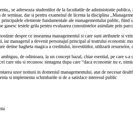
ta,, se adreseaza studentilor de la facultatile de administratie publica, 
ea de seminar, dar si pentru examenul de licenta la disciplina ,,Management
rincipalele elemente fundamentale ale managementului public, fiind struc
 gasesc testele grila pentru evaluarea cunostintelor asimilate prin parcur
inte despre ce inseamna managementul si care sunt atributele si virtutile 
ii, iar managerul a devenit personajul principal al teatrului economic mo
e detine bagheta magica a creditului, investitiilor, utilizarii resurselor, 
biguu, de odinioara, la un concept bazal, chiar esential, pe care s-a dez
tru cei care stiu si recunosc sintagma dupa care “daca economie nu e, ni
entarea unor notiuni in domeniul managementului, atat de necesar dealtfe
nta si implementa schimbarile si de a satisface interesul public
nta