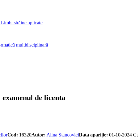
 Limbi străine aplicate
rmatică multidisciplinară
u examenul de licenta
ilor
Cod:
16320
Autor:
Alina Stancovici
Data apariție:
01-10-2024
Cu