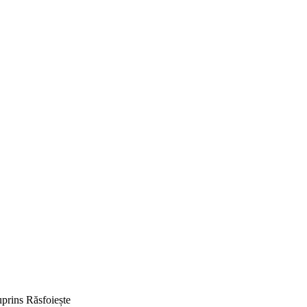
prins
Răsfoiește