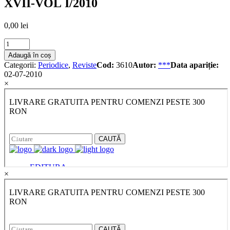
XVII-VOL I/2010
0,00
lei
Lex
Et
Adaugă în coș
Scientia
Categorii:
Periodice
,
Reviste
Cod:
3610
Autor:
***
Data apariție:
International
02-07-2010
Journal
×
Nr
XVII-
VOL
I/2010
quantity
×