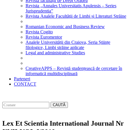
Revista facultății de Drept Oradea
Revista „Annales Universitatis Apulensis – Series
Jurisprudentia”
Revista Analele Facultăţii de Limbi și Literaturi Străine
Romanian Economic and Business Review
Revista Cogito
Revista Euromentor
Analele Universității din Craiova, Seria Științe
filologice, Limbi străine aplicate
Legal and administrative Studies
CreativeAPPS – Revistă studențească de cercetare în
informatică multidisciplinară
Parteneri
CONTACT
CAUTĂ
Lex Et Scientia International Journal Nr