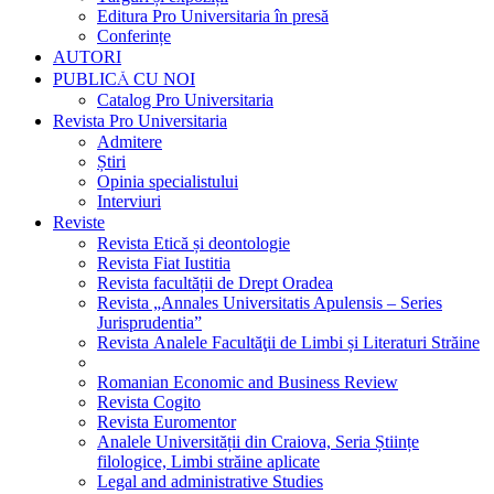
Editura Pro Universitaria în presă
Conferințe
AUTORI
PUBLICĂ CU NOI
Catalog Pro Universitaria
Revista Pro Universitaria
Admitere
Știri
Opinia specialistului
Interviuri
Reviste
Revista Etică și deontologie
Revista Fiat Iustitia
Revista facultății de Drept Oradea
Revista „Annales Universitatis Apulensis – Series
Jurisprudentia”
Revista Analele Facultăţii de Limbi și Literaturi Străine
Romanian Economic and Business Review
Revista Cogito
Revista Euromentor
Analele Universității din Craiova, Seria Științe
filologice, Limbi străine aplicate
Legal and administrative Studies