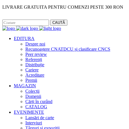
LIVRARE GRATUITA PENTRU COMENZI PESTE 300 RON
Facebook
Instagram
CAUTĂ
EDITURA
Despre noi
Recunoaștere CNATDCU și clasificare CNCS
Peer review
Referenți
Distribuție
Cariere
Acreditare
Premii
MAGAZIN
Colecții
Domenii
Cărţi în curând
CATALOG
EVENIMENTE
Lansări de carte
Interviuri
Târguri și expoziții