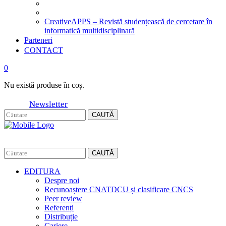
CreativeAPPS – Revistă studențească de cercetare în
informatică multidisciplinară
Parteneri
CONTACT
0
Nu există produse în coș.
Newsletter
CAUTĂ
CAUTĂ
EDITURA
Despre noi
Recunoaștere CNATDCU și clasificare CNCS
Peer review
Referenți
Distribuție
Cariere