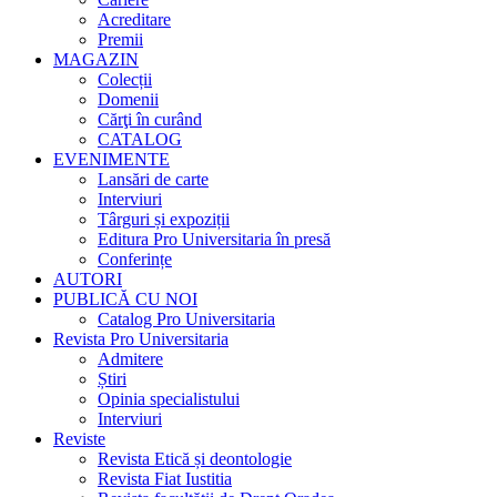
Acreditare
Premii
MAGAZIN
Colecții
Domenii
Cărţi în curând
CATALOG
EVENIMENTE
Lansări de carte
Interviuri
Târguri și expoziții
Editura Pro Universitaria în presă
Conferințe
AUTORI
PUBLICĂ CU NOI
Catalog Pro Universitaria
Revista Pro Universitaria
Admitere
Știri
Opinia specialistului
Interviuri
Reviste
Revista Etică și deontologie
Revista Fiat Iustitia