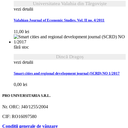
Universitatea Valahia din Târgoviște
vezi detalii
Valahian Journal of Economic Studies. Vol. II no. 4/2011
11,00
lei
fără stoc
Dincă Dragoș
vezi detalii
Smart cities and regional development journal (SCRD) NO 1/2017
0,00
lei
PRO UNIVERSITARIA S.R.L.
Nr. ORC: J40/1255/2004
CIF: RO16097580
Condiții generale de vânzare