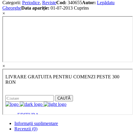
Categorii:
Periodice
,
Reviste
Cod:
340655
Autor:
Lepădatu
Gheorghe
Data apariție:
01-07-2013
Cuprins
×
×
Informații suplimentare
Recenzii (0)