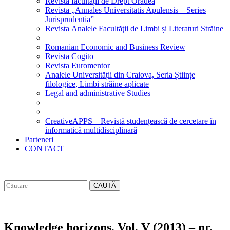
Revista facultății de Drept Oradea
Revista „Annales Universitatis Apulensis – Series
Jurisprudentia”
Revista Analele Facultăţii de Limbi și Literaturi Străine
Romanian Economic and Business Review
Revista Cogito
Revista Euromentor
Analele Universității din Craiova, Seria Științe
filologice, Limbi străine aplicate
Legal and administrative Studies
CreativeAPPS – Revistă studențească de cercetare în
informatică multidisciplinară
Parteneri
CONTACT
CAUTĂ
Knowledge horizons. Vol. V (2013) – nr.