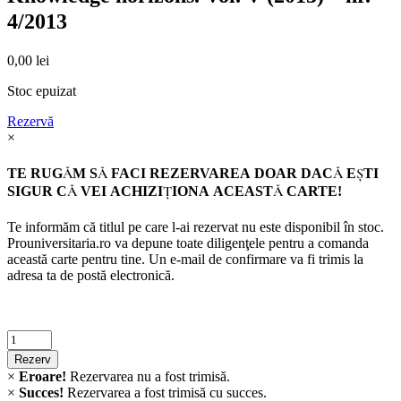
4/2013
0,00
lei
Stoc epuizat
Rezervă
×
TE RUGĂM SĂ FACI REZERVAREA DOAR DACĂ EŞTI
SIGUR CĂ VEI ACHIZIŢIONA ACEASTĂ CARTE!
Te informăm că titlul pe care l-ai rezervat nu este disponibil în stoc.
Prouniversitaria.ro va depune toate diligenţele pentru a comanda
această carte pentru tine. Un e-mail de confirmare va fi trimis la
adresa ta de postă electronică.
Criminalistica
quantity
Rezerv
×
Eroare!
Rezervarea nu a fost trimisă.
×
Succes!
Rezervarea a fost trimisă cu succes.