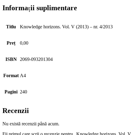
Informații suplimentare
Titlu
Knowledge horizons. Vol. V (2013) – nr. 4/2013
Preț
0,00
ISBN
2069-093201304
Format
A4
Pagini
240
Recenzii
Nu există recenzii până acum.
Fii primul care scrii o recenzie pentru „Knowledge horizons. Vol. V