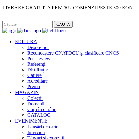
LIVRARE GRATUITA PENTRU COMENZI PESTE 300 RON
Facebook
Instagram
CAUTĂ
EDITURA
Despre noi
Recunoaștere CNATDCU și clasificare CNCS
Peer review
Referenți
Distribuție
Cariere
Acreditare
Premii
MAGAZIN
Colecții
Domenii
Cărţi în curând
CATALOG
EVENIMENTE
Lansări de carte
Interviuri
Târguri și expoziții