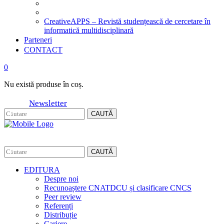
CreativeAPPS – Revistă studențească de cercetare în
informatică multidisciplinară
Parteneri
CONTACT
0
Nu există produse în coș.
Newsletter
CAUTĂ
CAUTĂ
EDITURA
Despre noi
Recunoaștere CNATDCU și clasificare CNCS
Peer review
Referenți
Distribuție
Cariere