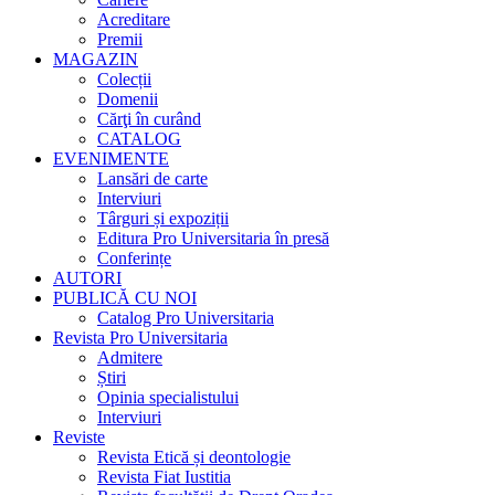
Acreditare
Premii
MAGAZIN
Colecții
Domenii
Cărţi în curând
CATALOG
EVENIMENTE
Lansări de carte
Interviuri
Târguri și expoziții
Editura Pro Universitaria în presă
Conferințe
AUTORI
PUBLICĂ CU NOI
Catalog Pro Universitaria
Revista Pro Universitaria
Admitere
Știri
Opinia specialistului
Interviuri
Reviste
Revista Etică și deontologie
Revista Fiat Iustitia