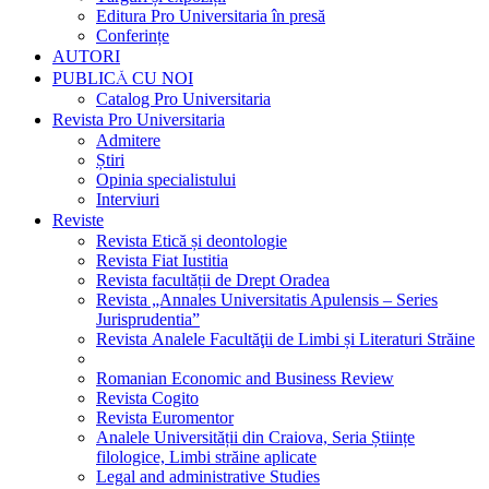
Editura Pro Universitaria în presă
Conferințe
AUTORI
PUBLICĂ CU NOI
Catalog Pro Universitaria
Revista Pro Universitaria
Admitere
Știri
Opinia specialistului
Interviuri
Reviste
Revista Etică și deontologie
Revista Fiat Iustitia
Revista facultății de Drept Oradea
Revista „Annales Universitatis Apulensis – Series
Jurisprudentia”
Revista Analele Facultăţii de Limbi și Literaturi Străine
Romanian Economic and Business Review
Revista Cogito
Revista Euromentor
Analele Universității din Craiova, Seria Științe
filologice, Limbi străine aplicate
Legal and administrative Studies