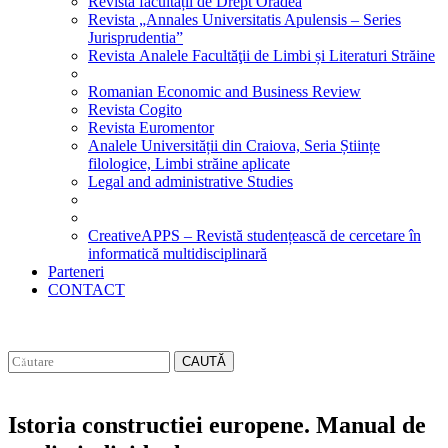
Revista facultății de Drept Oradea
Revista „Annales Universitatis Apulensis – Series
Jurisprudentia”
Revista Analele Facultăţii de Limbi și Literaturi Străine
Romanian Economic and Business Review
Revista Cogito
Revista Euromentor
Analele Universității din Craiova, Seria Științe
filologice, Limbi străine aplicate
Legal and administrative Studies
CreativeAPPS – Revistă studențească de cercetare în
informatică multidisciplinară
Parteneri
CONTACT
CAUTĂ
Istoria constructiei europene. Manual de