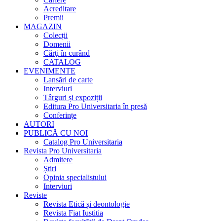
Acreditare
Premii
MAGAZIN
Colecții
Domenii
Cărţi în curând
CATALOG
EVENIMENTE
Lansări de carte
Interviuri
Târguri și expoziții
Editura Pro Universitaria în presă
Conferințe
AUTORI
PUBLICĂ CU NOI
Catalog Pro Universitaria
Revista Pro Universitaria
Admitere
Știri
Opinia specialistului
Interviuri
Reviste
Revista Etică și deontologie
Revista Fiat Iustitia