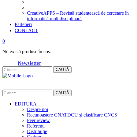
CreativeAPPS – Revistă studențească de cercetare în
informatică multidisciplinară
Parteneri
CONTACT
0
Nu există produse în coș.
Newsletter
CAUTĂ
CAUTĂ
EDITURA
Despre noi
Recunoaștere CNATDCU și clasificare CNCS
Peer review
Referenți
Distribuție
Cariere