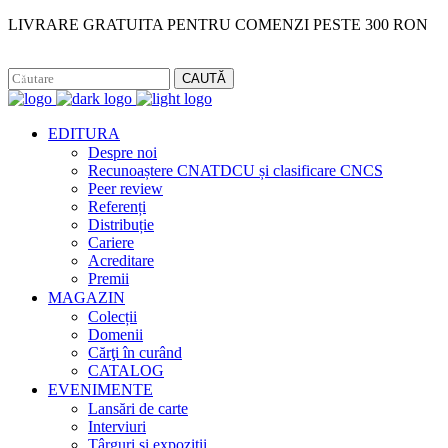
LIVRARE GRATUITA PENTRU COMENZI PESTE 300 RON
Facebook
Instagram
CAUTĂ
EDITURA
Despre noi
Recunoaștere CNATDCU și clasificare CNCS
Peer review
Referenți
Distribuție
Cariere
Acreditare
Premii
MAGAZIN
Colecții
Domenii
Cărţi în curând
CATALOG
EVENIMENTE
Lansări de carte
Interviuri
Târguri și expoziții