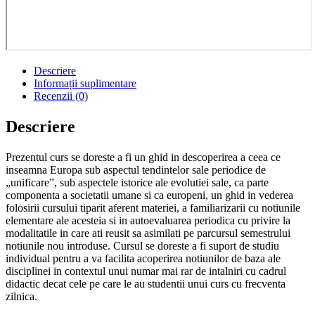
Descriere
Informații suplimentare
Recenzii (0)
Descriere
Prezentul curs se doreste a fi un ghid in descoperirea a ceea ce
inseamna Europa sub aspectul tendintelor sale periodice de
„unificare”, sub aspectele istorice ale evolutiei sale, ca parte
componenta a societatii umane si ca europeni, un ghid in vederea
folosirii cursului tiparit aferent materiei, a familiarizarii cu notiunile
elementare ale acesteia si in autoevaluarea periodica cu privire la
modalitatile in care ati reusit sa asimilati pe parcursul semestrului
notiunile nou introduse. Cursul se doreste a fi suport de studiu
individual pentru a va facilita acoperirea notiunilor de baza ale
disciplinei in contextul unui numar mai rar de intalniri cu cadrul
didactic decat cele pe care le au studentii unui curs cu frecventa
zilnica.