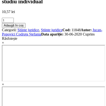
studiu individual
10,57
lei
Istoria
constructiei
Adaugă în coș
europene.
Categorii:
Stiinte juridice
,
Stiinte juridice
Cod:
11848
Autor:
Jucan-
Manual
Popovici Codruța Ștefania
Data apariție:
30-06-2020
Cuprins
de
Răsfoiește
studiu
×
individual
quantity
×