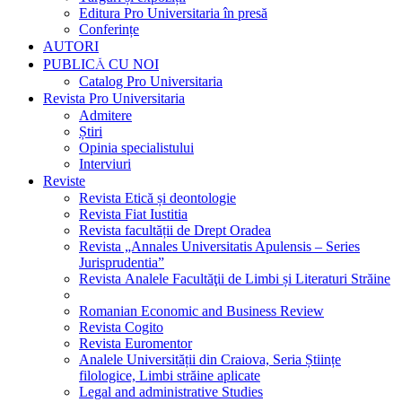
Editura Pro Universitaria în presă
Conferințe
AUTORI
PUBLICĂ CU NOI
Catalog Pro Universitaria
Revista Pro Universitaria
Admitere
Știri
Opinia specialistului
Interviuri
Reviste
Revista Etică și deontologie
Revista Fiat Iustitia
Revista facultății de Drept Oradea
Revista „Annales Universitatis Apulensis – Series
Jurisprudentia”
Revista Analele Facultăţii de Limbi și Literaturi Străine
Romanian Economic and Business Review
Revista Cogito
Revista Euromentor
Analele Universității din Craiova, Seria Științe
filologice, Limbi străine aplicate
Legal and administrative Studies