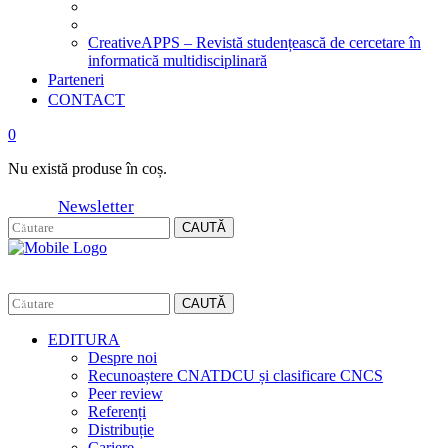
CreativeAPPS – Revistă studențească de cercetare în
informatică multidisciplinară
Parteneri
CONTACT
0
Nu există produse în coș.
Newsletter
CAUTĂ
CAUTĂ
EDITURA
Despre noi
Recunoaștere CNATDCU și clasificare CNCS
Peer review
Referenți
Distribuție
Cariere