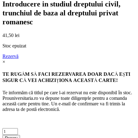
Introducere in studiul dreptului civil,
trunchiul de baza al dreptului privat
romanesc
41,50
lei
Stoc epuizat
Rezervă
×
TE RUGĂM SĂ FACI REZERVAREA DOAR DACĂ EŞTI
SIGUR CĂ VEI ACHIZIŢIONA ACEASTĂ CARTE!
Te informăm că titlul pe care l-ai rezervat nu este disponibil în stoc.
Prouniversitaria.ro va depune toate diligenţele pentru a comanda
această carte pentru tine. Un e-mail de confirmare va fi trimis la
adresa ta de postă electronică.
Criminalistica
quantity