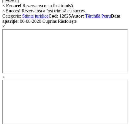
Rezerv
×
Eroare!
Rezervarea nu a fost trimisă.
×
Succes!
Rezervarea a fost trimisă cu succes.
Categorie:
Stiinte juridice
Cod:
12625
Autor:
Tărchilă Petru
Data
apariție:
06-08-2020
Cuprins
Răsfoiește
×
×