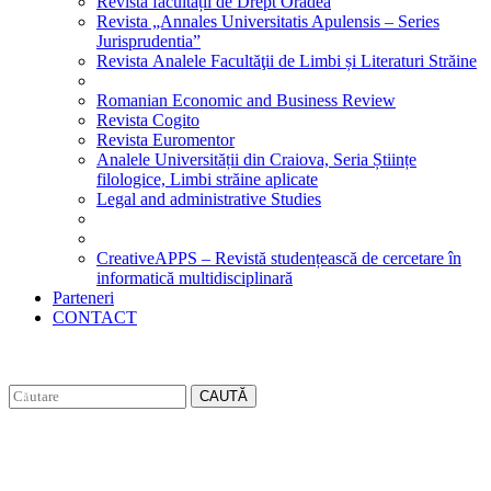
Revista facultății de Drept Oradea
Revista „Annales Universitatis Apulensis – Series
Jurisprudentia”
Revista Analele Facultăţii de Limbi și Literaturi Străine
Romanian Economic and Business Review
Revista Cogito
Revista Euromentor
Analele Universității din Craiova, Seria Științe
filologice, Limbi străine aplicate
Legal and administrative Studies
CreativeAPPS – Revistă studențească de cercetare în
informatică multidisciplinară
Parteneri
CONTACT
CAUTĂ