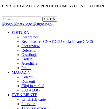
LIVRARE GRATUITA PENTRU COMENZI PESTE 300 RON
Facebook
Instagram
CAUTĂ
EDITURA
Despre noi
Recunoaștere CNATDCU și clasificare CNCS
Peer review
Referenți
Distribuție
Cariere
Acreditare
Premii
MAGAZIN
Colecții
Domenii
Cărţi în curând
CATALOG
EVENIMENTE
Lansări de carte
Interviuri
Târguri și expoziții