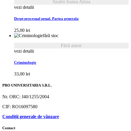
Szabó Ioana Alina
vezi detalii
Drept procesual penal. Partea generala
25,00
lei
fără stoc
Fără autor
vezi detalii
Criminologie
33,00
lei
PRO UNIVERSITARIA S.R.L.
Nr. ORC: J40/1255/2004
CIF: RO16097580
Condiții generale de vânzare
Contact