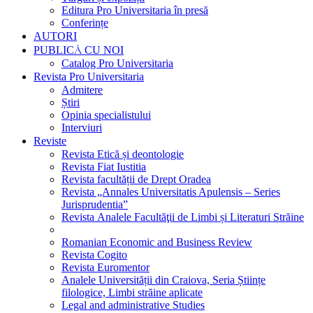
Editura Pro Universitaria în presă
Conferințe
AUTORI
PUBLICĂ CU NOI
Catalog Pro Universitaria
Revista Pro Universitaria
Admitere
Știri
Opinia specialistului
Interviuri
Reviste
Revista Etică și deontologie
Revista Fiat Iustitia
Revista facultății de Drept Oradea
Revista „Annales Universitatis Apulensis – Series
Jurisprudentia”
Revista Analele Facultăţii de Limbi și Literaturi Străine
Romanian Economic and Business Review
Revista Cogito
Revista Euromentor
Analele Universității din Craiova, Seria Științe
filologice, Limbi străine aplicate
Legal and administrative Studies