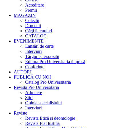
Acreditare
Premii
MAGAZIN
Colecții
Domenii
Cărţi în curând
CATALOG
EVENIMENTE
Lansări de carte
Interviuri
Târguri și expoziții
Editura Pro Universitaria în presă
Conferințe
AUTORI
PUBLICĂ CU NOI
Catalog Pro Universitaria
Revista Pro Universitaria
Admitere
Știri
Opinia specialistului
Interviuri
Reviste
Revista Etică și deontologie
Revista Fiat Iustitia