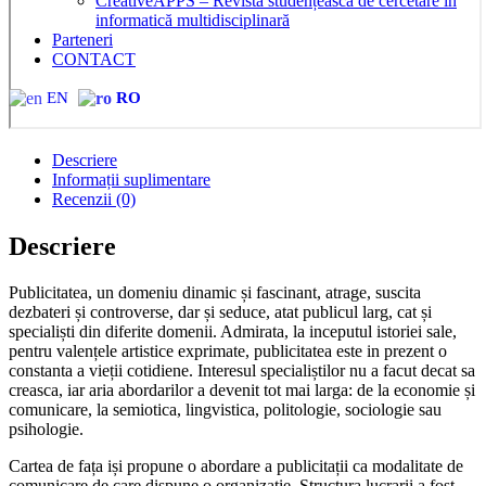
CreativeAPPS – Revistă studențească de cercetare în
informatică multidisciplinară
Parteneri
CONTACT
EN
RO
Descriere
Informații suplimentare
Recenzii (0)
Descriere
Publicitatea, un domeniu dinamic și fascinant, atrage, suscita
dezbateri și controverse, dar și seduce, atat publicul larg, cat și
specialiști din diferite domenii. Admirata, la inceputul istoriei sale,
pentru valențele artistice exprimate, publicitatea este in prezent o
constanta a vieții cotidiene. Interesul specialiștilor nu a facut decat sa
creasca, iar aria abordarilor a devenit tot mai larga: de la economie și
comunicare, la semiotica, lingvistica, politologie, sociologie sau
psihologie.
Cartea de fața iși propune o abordare a publicitații ca modalitate de
comunicare de care dispune o organizație. Structura lucrarii a fost