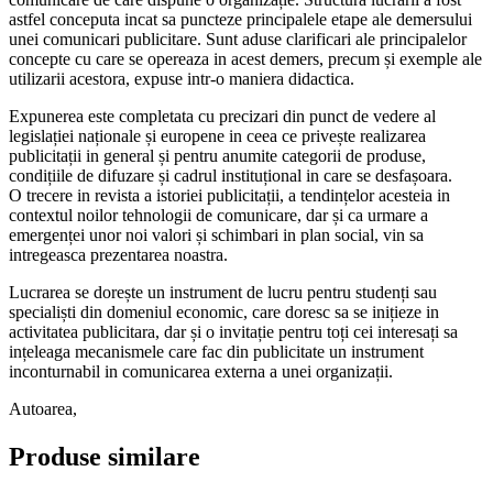
astfel conceputa incat sa puncteze principalele etape ale demersului
unei comunicari publicitare. Sunt aduse clarificari ale principalelor
concepte cu care se opereaza in acest demers, precum și exemple ale
utilizarii acestora, expuse intr-o maniera didactica.
Expunerea este completata cu precizari din punct de vedere al
legislației naționale și europene in ceea ce privește realizarea
publicitații in general și pentru anumite categorii de produse,
condițiile de difuzare și cadrul instituțional in care se desfașoara.
O trecere in revista a istoriei publicitații, a tendințelor acesteia in
contextul noilor tehnologii de comunicare, dar și ca urmare a
emergenței unor noi valori și schimbari in plan social, vin sa
intregeasca prezentarea noastra.
Lucrarea se dorește un instrument de lucru pentru studenți sau
specialiști din domeniul economic, care doresc sa se inițieze in
activitatea publicitara, dar și o invitație pentru toți cei interesați sa
ințeleaga mecanismele care fac din publicitate un instrument
inconturnabil in comunicarea externa a unei organizații.
Autoarea,
Produse similare