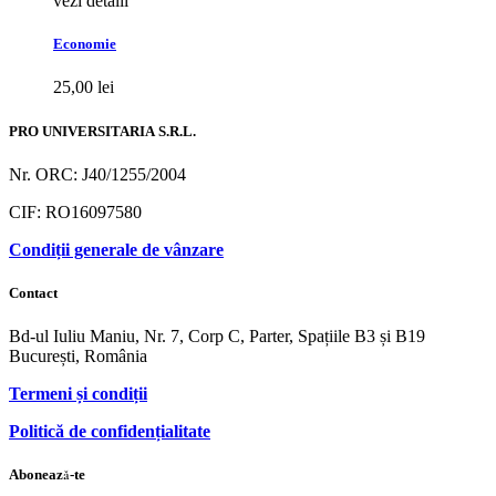
vezi detalii
Economie
25,00
lei
PRO UNIVERSITARIA S.R.L.
Nr. ORC: J40/1255/2004
CIF: RO16097580
Condiții generale de vânzare
Contact
Bd-ul Iuliu Maniu, Nr. 7, Corp C, Parter, Spațiile B3 și B19
București, România
Termeni și condiții
Politică de confidențialitate
Abonează-te