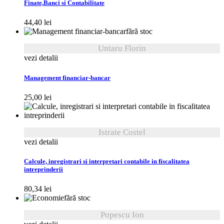
Finate,Banci si Contabilitate
44,40
lei
fără stoc
Untaru Florin
vezi detalii
Management financiar-bancar
25,00
lei
Istrate Costel
vezi detalii
Calcule, inregistrari si interpretari contabile in fiscalitatea
intreprinderii
80,34
lei
fără stoc
Popescu Ion