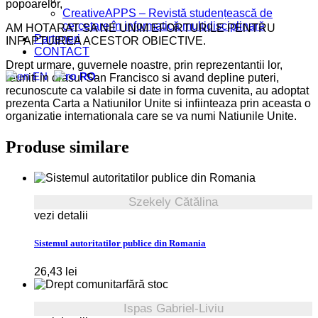
popoarelor,
CreativeAPPS – Revistă studențească de
cercetare în informatică multidisciplinară
AM HOTARAT SA NE UNIM EFORTURILE PENTRU
Parteneri
INFAPTUIREA ACESTOR OBIECTIVE.
CONTACT
Drept urmare, guvernele noastre, prin reprezentantii lor,
EN
RO
reuniti in orasul San Francisco si avand depline puteri,
recunoscute ca valabile si date in forma cuvenita, au adoptat
prezenta Carta a Natiunilor Unite si infiinteaza prin aceasta o
organizatie internationala care se va numi Natiunile Unite.
Produse similare
Szekely Cătălina
vezi detalii
Sistemul autoritatilor publice din Romania
26,43
lei
fără stoc
Ispas Gabriel-Liviu