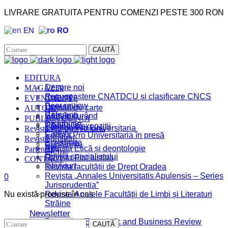
LIVRARE GRATUITA PENTRU COMENZI PESTE 300 RON
EN
RO
Facebook
Instagram
CAUTĂ
EDITURA
MAGAZIN
Despre noi
Recunoaștere CNATDCU și clasificare CNCS
EVENIMENTE
Colecții
Peer review
Domenii
AUTORI
Lansări de carte
Referenți
Cărţi în curând
Interviuri
PUBLICĂ CU NOI
Distribuție
CATALOG
Târguri și expoziții
Revista Pro Universitaria
Catalog Pro Universitaria
Cariere
Editura Pro Universitaria în presă
Reviste
Admitere
Acreditare
Conferințe
Știri
Parteneri
Revista Etică și deontologie
Premii
Opinia specialistului
Revista Fiat Iustitia
CONTACT
Interviuri
Revista facultății de Drept Oradea
Revista „Annales Universitatis Apulensis – Series
0
Jurisprudentia”
Nu există produse în coș.
Revista Analele Facultăţii de Limbi și Literaturi
Străine
Newsletter
Romanian Economic and Business Review
CAUTĂ