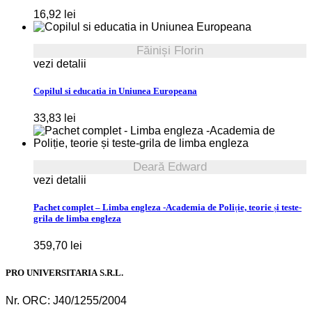
16,92
lei
Făiniși Florin
vezi detalii
Copilul si educatia in Uniunea Europeana
33,83
lei
Deară Edward
vezi detalii
Pachet complet – Limba engleza -Academia de Poliție, teorie și teste-
grila de limba engleza
359,70
lei
PRO UNIVERSITARIA S.R.L.
Nr. ORC: J40/1255/2004