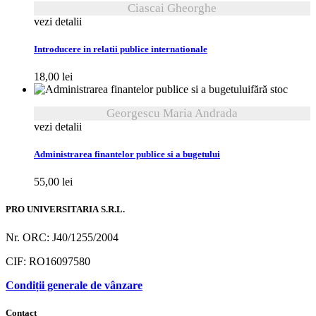
Ciascai Gheorghe
vezi detalii
Introducere in relatii publice internationale
18,00
lei
fără stoc
Georgescu Maria Andrada
vezi detalii
Administrarea finantelor publice si a bugetului
55,00
lei
PRO UNIVERSITARIA S.R.L.
Nr. ORC: J40/1255/2004
CIF: RO16097580
Condiții generale de vânzare
Contact