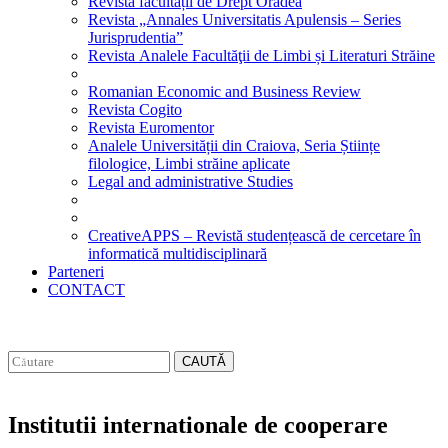
Revista facultății de Drept Oradea
Revista „Annales Universitatis Apulensis – Series
Jurisprudentia”
Revista Analele Facultăţii de Limbi și Literaturi Străine
Romanian Economic and Business Review
Revista Cogito
Revista Euromentor
Analele Universității din Craiova, Seria Științe
filologice, Limbi străine aplicate
Legal and administrative Studies
CreativeAPPS – Revistă studențească de cercetare în
informatică multidisciplinară
Parteneri
CONTACT
CAUTĂ
Institutii internationale de cooperare