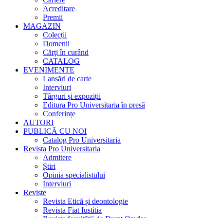
Acreditare
Premii
MAGAZIN
Colecții
Domenii
Cărţi în curând
CATALOG
EVENIMENTE
Lansări de carte
Interviuri
Târguri și expoziții
Editura Pro Universitaria în presă
Conferințe
AUTORI
PUBLICĂ CU NOI
Catalog Pro Universitaria
Revista Pro Universitaria
Admitere
Știri
Opinia specialistului
Interviuri
Reviste
Revista Etică și deontologie
Revista Fiat Iustitia