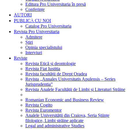
Editura Pro Universitaria în presă
Conferințe
AUTORI
PUBLICĂ CU NOI
Catalog Pro Universitaria
Revista Pro Universitaria
Admitere
Știri
Opinia specialistului
Interviuri
Reviste
Revista Etică și deontologie
Revista Fiat Iustitia
Revista facultății de Drept Oradea
Revista „Annales Universitatis Apulensis – Series
Jurisprudentia”
Revista Analele Facultăţii de Limbi și Literaturi Străine
Romanian Economic and Business Review
Revista Cogito
Revista Euromentor
Analele Universității din Craiova, Seria Științe
filologice, Limbi străine aplicate
Legal and administrative Studies