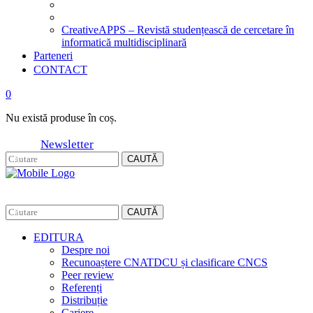
CreativeAPPS – Revistă studențească de cercetare în
informatică multidisciplinară
Parteneri
CONTACT
0
Nu există produse în coș.
Newsletter
CAUTĂ
CAUTĂ
EDITURA
Despre noi
Recunoaștere CNATDCU și clasificare CNCS
Peer review
Referenți
Distribuție
Cariere