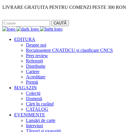
LIVRARE GRATUITA PENTRU COMENZI PESTE 300 RON
Facebook
Instagram
CAUTĂ
EDITURA
Despre noi
Recunoaștere CNATDCU și clasificare CNCS
Peer review
Referenți
Distribuție
Cariere
Acreditare
Premii
MAGAZIN
Colecții
Domenii
Cărţi în curând
CATALOG
EVENIMENTE
Lansări de carte
Interviuri
Târguri și expoziții