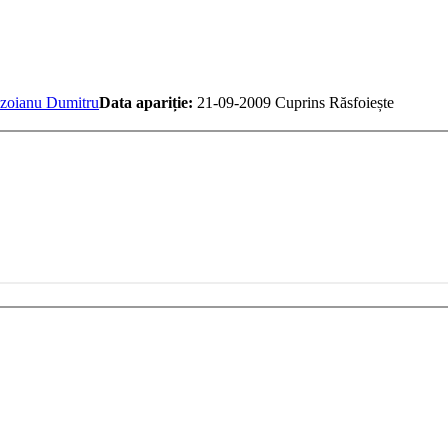
zoianu Dumitru
Data apariție:
21-09-2009
Cuprins
Răsfoiește