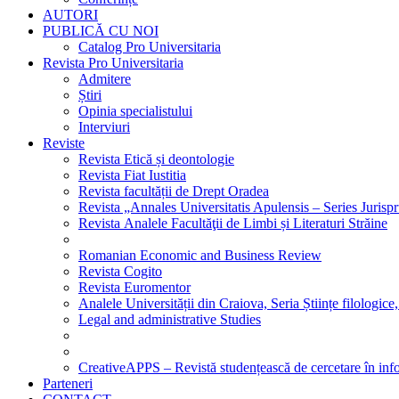
AUTORI
PUBLICĂ CU NOI
Catalog Pro Universitaria
Revista Pro Universitaria
Admitere
Știri
Opinia specialistului
Interviuri
Reviste
Revista Etică și deontologie
Revista Fiat Iustitia
Revista facultății de Drept Oradea
Revista „Annales Universitatis Apulensis – Series Jurisp
Revista Analele Facultăţii de Limbi și Literaturi Străine
Romanian Economic and Business Review
Revista Cogito
Revista Euromentor
Analele Universității din Craiova, Seria Științe filologice,
Legal and administrative Studies
CreativeAPPS – Revistă studențească de cercetare în info
Parteneri