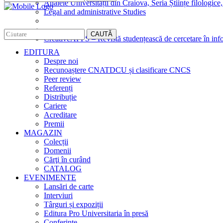
Analele Universității din Craiova, Seria Științe filologice,
Legal and administrative Studies
CAUTĂ
CreativeAPPS – Revistă studențească de cercetare în info
EDITURA
Despre noi
Recunoaștere CNATDCU și clasificare CNCS
Peer review
Referenți
Distribuție
Cariere
Acreditare
Premii
MAGAZIN
Colecții
Domenii
Cărţi în curând
CATALOG
EVENIMENTE
Lansări de carte
Interviuri
Târguri și expoziții
Editura Pro Universitaria în presă
Conferințe