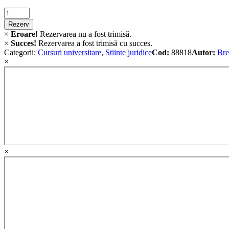
Criminalistica
quantity
Rezerv
×
Eroare!
Rezervarea nu a fost trimisă.
×
Succes!
Rezervarea a fost trimisă cu succes.
Categorii:
Cursuri universitare
,
Stiinte juridice
Cod:
88818
Autor:
Bre
×
×