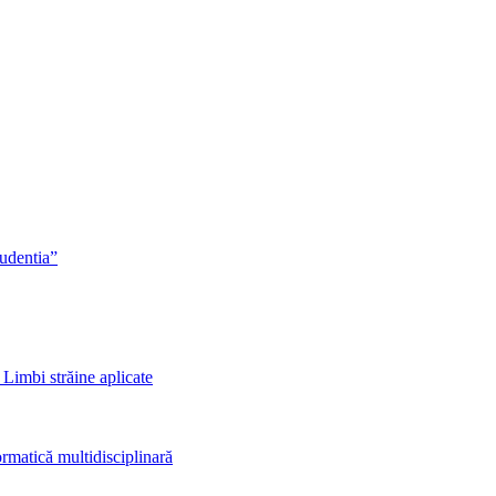
rudentia”
 Limbi străine aplicate
rmatică multidisciplinară