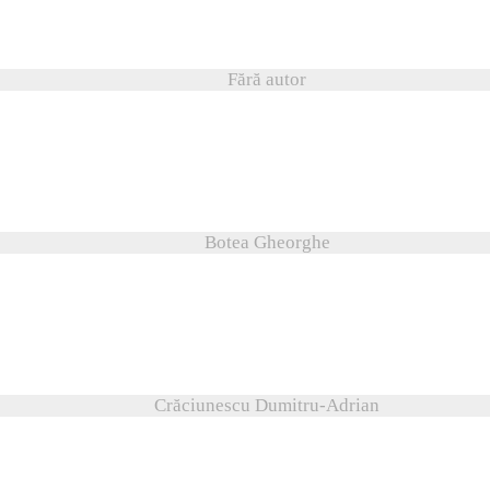
Fără autor
Botea Gheorghe
Crăciunescu Dumitru-Adrian