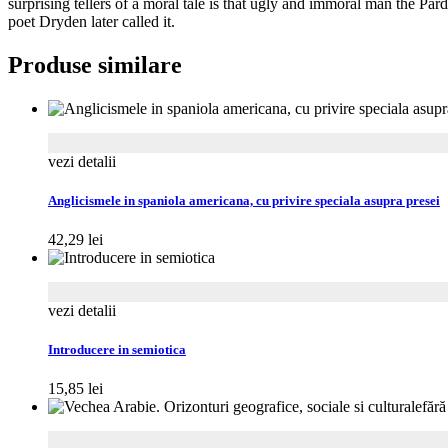
surprising tellers of a moral tale is that ugly and immoral man the Par
poet Dryden later called it.
Produse similare
vezi detalii
Anglicismele in spaniola americana, cu privire speciala asupra presei
42,29
lei
vezi detalii
Introducere in semiotica
15,85
lei
fără