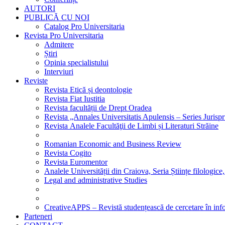
AUTORI
PUBLICĂ CU NOI
Catalog Pro Universitaria
Revista Pro Universitaria
Admitere
Știri
Opinia specialistului
Interviuri
Reviste
Revista Etică și deontologie
Revista Fiat Iustitia
Revista facultății de Drept Oradea
Revista „Annales Universitatis Apulensis – Series Jurisp
Revista Analele Facultăţii de Limbi și Literaturi Străine
Romanian Economic and Business Review
Revista Cogito
Revista Euromentor
Analele Universității din Craiova, Seria Științe filologice,
Legal and administrative Studies
CreativeAPPS – Revistă studențească de cercetare în info
Parteneri