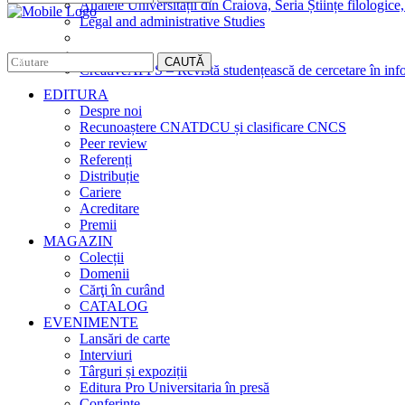
Analele Universității din Craiova, Seria Științe filologice,
Legal and administrative Studies
CAUTĂ
CreativeAPPS – Revistă studențească de cercetare în info
EDITURA
Despre noi
Recunoaștere CNATDCU și clasificare CNCS
Peer review
Referenți
Distribuție
Cariere
Acreditare
Premii
MAGAZIN
Colecții
Domenii
Cărţi în curând
CATALOG
EVENIMENTE
Lansări de carte
Interviuri
Târguri și expoziții
Editura Pro Universitaria în presă
Conferințe