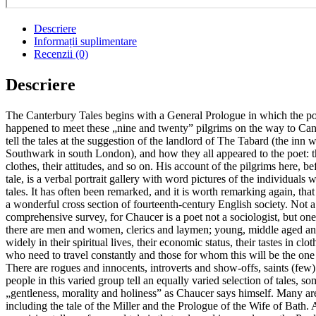
Descriere
Informații suplimentare
Recenzii (0)
Descriere
The Canterbury Tales begins with a General Prologue in which the po
happened to meet these „nine and twenty” pilgrims on the way to Can
tell the tales at the suggestion of the landlord of The Tabard (the inn 
Southwark in south London), and how they all appeared to the poet: the
clothes, their attitudes, and so on. His account of the pilgrims here, be
tale, is a verbal portrait gallery with word pictures of the individuals w
tales. It has often been remarked, and it is worth remarking again, that 
a wonderful cross section of fourteenth-century English society. Not 
comprehensive survey, for Chaucer is a poet not a sociologist, but one 
there are men and women, clerics and laymen; young, middle aged an
widely in their spiritual lives, their economic status, their tastes in cl
who need to travel constantly and those for whom this will be the one m
There are rogues and innocents, introverts and show-offs, saints (few
people in this varied group tell an equally varied selection of tales, s
„gentleness, morality and holiness” as Chaucer says himself. Many ar
including the tale of the Miller and the Prologue of the Wife of Bath.