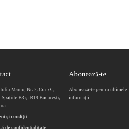
tact
Abonează-te
Iuliu Maniu, Nr. 7, Corp C,
Abonează-te pentru ultimele
, Spațiile B3 și B19 București,
informații
nia
i și condiții
că de confidențialitate