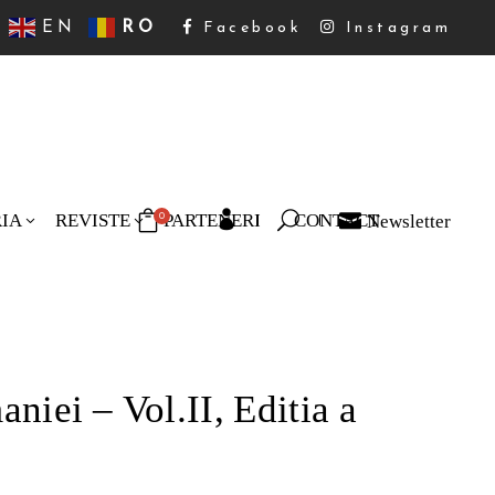
EN
RO
Facebook
Instagram
RIA
REVISTE
PARTENERI
CONTACT
Newsletter
0
duse în coș.
niei – Vol.II, Editia a