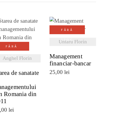
FĂRĂ
VEZI DETALII
VEZI DETALII
STOC
Untaru Florin
FĂRĂ
Management
STOC
Anghel Florin
financiar-bancar
25,00
lei
area de sanatate
nagementului
n Romania din
011
,00
lei