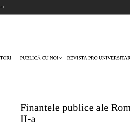
ON
TORI
PUBLICĂ CU NOI
REVISTA PRO UNIVERSITA
Nu există pro
Finantele publice ale Roma
II-a