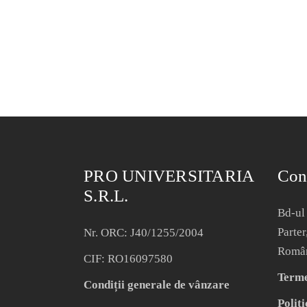
PRO UNIVERSITARIA
Con
S.R.L.
Bd-ul 
Parter
Nr. ORC: J40/1255/2004
Româ
CIF: RO16097580
Termen
Condiții generale de vânzare
Politi