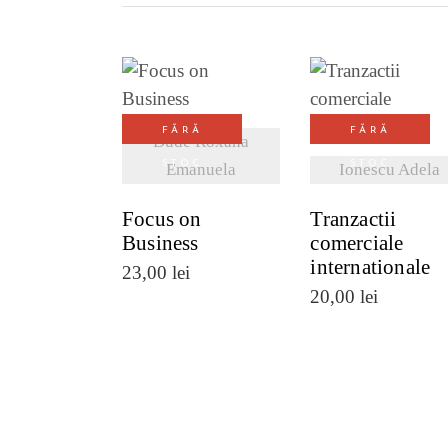
VEZI DETALII
VEZI DETALI
FĂRĂ
FĂRĂ
Dude Roxana
STOC
STOC
Emanuela
Ionescu Adela
Focus on
Tranzactii
Business
comerciale
internationale
23,00
lei
20,00
lei