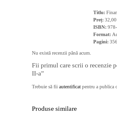
Titlu
Finan
Preț
32,00
ISBN
978
Format
Ac
Pagini
35
Nu există recenzii până acum.
Fii primul care scrii o recenzie 
II-a”
Trebuie să fii
autentificat
pentru a publica o
Produse similare