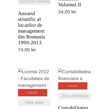
Ciocîrlan Doinița
Volumul II
34,00
lei
Anuarul
stiintific al
lucarilor de
management
din Romania
1990-2013
74,00
lei
VEZI
VEZI
FĂRĂ
DETALII
DETALII
FĂRĂ
STOC
Zuca Marilena
STOC
Fără autor
Contabilitatea