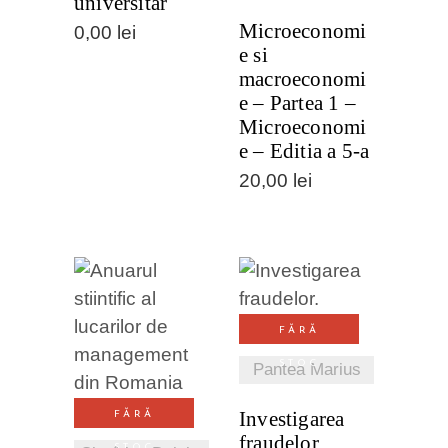
universitar
Microeconomi
0,00
lei
e si
macroeconomi
e – Partea 1 –
Microeconomi
e – Editia a 5-a
20,00
lei
VEZI
FĂRĂ
DETALII
VEZI
STOC
Pantea Marius
DETALII
Investigarea
FĂRĂ
fraudelor.
STOC