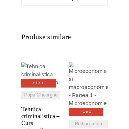
Produse similare
VEZI
FĂRĂ
DETALII
VEZI
STOC
Popa Gheorghe
DETALII
Tehnica
FĂRĂ
criminalistica –
Curs
STOC
Bulborea Ion