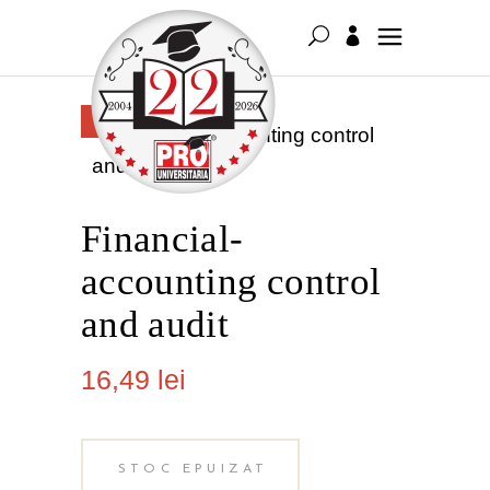
FĂRĂ
STOC
Financial-
accounting control
and audit
16,49
lei
STOC EPUIZAT