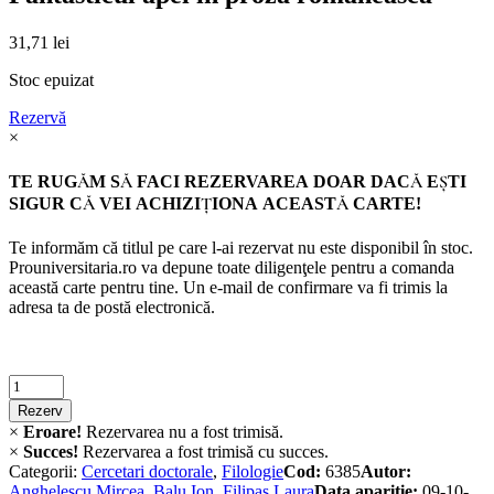
31,71
lei
Stoc epuizat
Rezervă
×
TE RUGĂM SĂ FACI REZERVAREA DOAR DACĂ EŞTI
SIGUR CĂ VEI ACHIZIŢIONA ACEASTĂ CARTE!
Te informăm că titlul pe care l-ai rezervat nu este disponibil în stoc.
Prouniversitaria.ro va depune toate diligenţele pentru a comanda
această carte pentru tine. Un e-mail de confirmare va fi trimis la
adresa ta de postă electronică.
Criminalistica
quantity
Rezerv
×
Eroare!
Rezervarea nu a fost trimisă.
×
Succes!
Rezervarea a fost trimisă cu succes.
Categorii:
Cercetari doctorale
,
Filologie
Cod:
6385
Autor:
Anghelescu Mircea
,
Balu Ion
,
Filipaș Laura
Data apariție:
09-10-