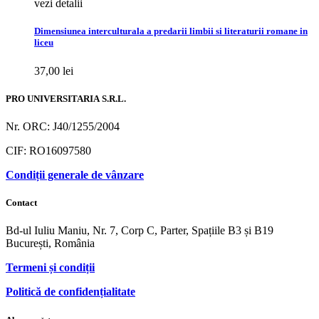
vezi detalii
Dimensiunea interculturala a predarii limbii si literaturii romane in
liceu
37,00
lei
PRO UNIVERSITARIA S.R.L.
Nr. ORC: J40/1255/2004
CIF: RO16097580
Condiții generale de vânzare
Contact
Bd-ul Iuliu Maniu, Nr. 7, Corp C, Parter, Spațiile B3 și B19
București, România
Termeni și condiții
Politică de confidențialitate