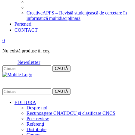
CreativeAPPS – Revistă studențească de cercetare în
informatică multidisciplinară
Parteneri
CONTACT
0
Nu există produse în coș.
Newsletter
CAUTĂ
CAUTĂ
EDITURA
Despre noi
Recunoaștere CNATDCU și clasificare CNCS
Peer review
Referenți
Distribuție
Cariere