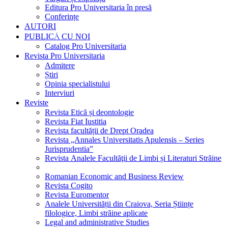
Editura Pro Universitaria în presă
Conferințe
AUTORI
PUBLICĂ CU NOI
Catalog Pro Universitaria
Revista Pro Universitaria
Admitere
Știri
Opinia specialistului
Interviuri
Reviste
Revista Etică și deontologie
Revista Fiat Iustitia
Revista facultății de Drept Oradea
Revista „Annales Universitatis Apulensis – Series
Jurisprudentia”
Revista Analele Facultăţii de Limbi și Literaturi Străine
Romanian Economic and Business Review
Revista Cogito
Revista Euromentor
Analele Universității din Craiova, Seria Științe
filologice, Limbi străine aplicate
Legal and administrative Studies