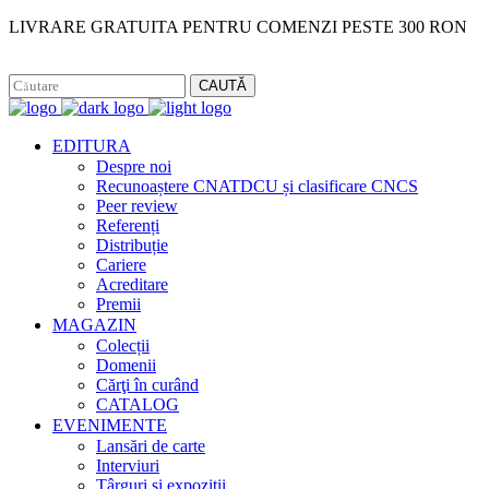
LIVRARE GRATUITA PENTRU COMENZI PESTE 300 RON
Facebook
Instagram
CAUTĂ
EDITURA
Despre noi
Recunoaștere CNATDCU și clasificare CNCS
Peer review
Referenți
Distribuție
Cariere
Acreditare
Premii
MAGAZIN
Colecții
Domenii
Cărţi în curând
CATALOG
EVENIMENTE
Lansări de carte
Interviuri
Târguri și expoziții