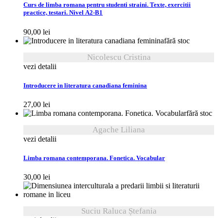
Curs de limba romana pentru studenti straini. Texte, exercitii
practice, testari. Nivel A2-B1
90,00
lei
fără stoc
Nicolescu Cristina
vezi detalii
Introducere in literatura canadiana feminina
27,00
lei
fără stoc
Agache Liliana
vezi detalii
Limba romana contemporana. Fonetica. Vocabular
30,00
lei
Suciu Raluca Ștefania