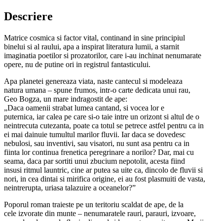
Descriere
Matrice cosmica si factor vital, continand in sine principiul
binelui si al raului, apa a inspirat literatura lumii, a starnit
imaginatia poetilor si prozatorilor, care i-au inchinat nenumarate
opere, nu de putine ori in registrul fantasticului.
Apa planetei genereaza viata, naste cantecul si modeleaza
natura umana – spune frumos, intr-o carte dedicata unui rau,
Geo Bogza, un mare indragostit de ape:
„Daca oamenii strabat lumea cantand, si vocea lor e
puternica, iar calea pe care si-o taie intre un orizont si altul de o
neintrecuta cutezanta, poate ca totul se petrece astfel pentru ca in
ei mai dainuie tumultul marilor fluvii. Iar daca se dovedesc
nebulosi, sau inventivi, sau visatori, nu sunt asa pentru ca in
fiinta lor continua frenetica peregrinare a norilor? Dar, mai cu
seama, daca par sortiti unui zbucium nepotolit, acesta fiind
insusi ritmul launtric, cine ar putea sa uite ca, dincolo de fluvii si
nori, in cea dintai si mirifica origine, ei au fost plasmuiti de vasta,
neintrerupta, uriasa talazuire a oceanelor?”
Poporul roman traieste pe un teritoriu scaldat de ape, de la
cele izvorate din munte – nenumaratele rauri, parauri, izvoare,