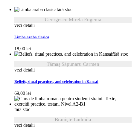
fără stoc
Georgescu Mirela Eugenia
vezi detalii
Limba araba clasica
18,00
lei
fără stoc
Tămaș Săpunaru Carmen
vezi detalii
Beliefs, ritual practices, and celebration in Kansai
69,00
lei
fără stoc
Branişte Ludmila
vezi detalii