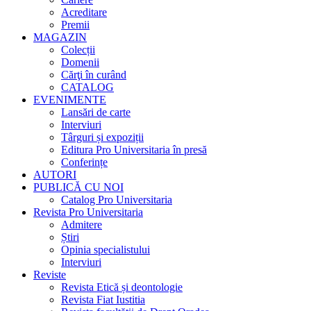
Acreditare
Premii
MAGAZIN
Colecții
Domenii
Cărţi în curând
CATALOG
EVENIMENTE
Lansări de carte
Interviuri
Târguri și expoziții
Editura Pro Universitaria în presă
Conferințe
AUTORI
PUBLICĂ CU NOI
Catalog Pro Universitaria
Revista Pro Universitaria
Admitere
Știri
Opinia specialistului
Interviuri
Reviste
Revista Etică și deontologie
Revista Fiat Iustitia