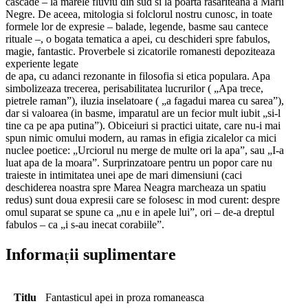
cascade – la marele fluviu din sud si la poarta rasariteana a Marii
Negre. De aceea, mitologia si folclorul nostru cunosc, in toate
formele lor de expresie – balade, legende, basme sau cantece
rituale –, o bogata tematica a apei, cu deschideri spre fabulos,
magie, fantastic. Proverbele si zicatorile romanesti depoziteaza
experiente legate
de apa, cu adanci rezonante in filosofia si etica populara. Apa
simbolizeaza trecerea, perisabilitatea lucrurilor ( „Apa trece,
pietrele raman”), iluzia inselatoare ( „a fagadui marea cu sarea”),
dar si valoarea (in basme, imparatul are un fecior mult iubit „si-l
tine ca pe apa putina”). Obiceiuri si practici uitate, care nu-i mai
spun nimic omului modern, au ramas in efigia zicalelor ca mici
nuclee poetice: „Urciorul nu merge de multe ori la apa”, sau „I-a
luat apa de la moara”. Surprinzatoare pentru un popor care nu
traieste in intimitatea unei ape de mari dimensiuni (caci
deschiderea noastra spre Marea Neagra marcheaza un spatiu
redus) sunt doua expresii care se folosesc in mod curent: despre
omul suparat se spune ca „nu e in apele lui”, ori – de-a dreptul
fabulos – ca „i s-au inecat corabiile”.
Informații suplimentare
Titlu
Fantasticul apei in proza romaneasca