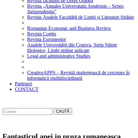
Revista facultății de Drept Oradea
Revista „Annales Universitatis Apulensis – Series
Jurisprudentia”
Revista Analele Facultăţii de Limbi și Literaturi Străine
Romanian Economic and Business Review
Revista Cogito
Revista Euromentor
Analele Universității din Craiova, Seria Științe
filologice, Limbi străine aplicate
Legal and administrative Studies
CreativeAPPS – Revistă studențească de cercetare în
informatică multidisciplinară
Parteneri
CONTACT
CAUTĂ
Fantasticul apei in proza romaneasca