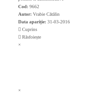
Cod:
9662
Autor:
Vrabie Cătălin
Data apariție:
31-03-2016
Cuprins
Răsfoiește
×
×