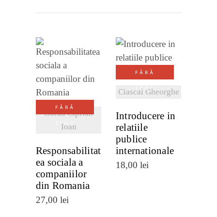
VEZI
FĂRĂ
DETALII
VEZI
STOC
Ciascai Gheorghe
DETALII
FĂRĂ
Obrad Ciprian
Introducere in
STOC
relatiile
Ioan
publice
Responsabilitat
internationale
ea sociala a
18,00
lei
companiilor
din Romania
27,00
lei