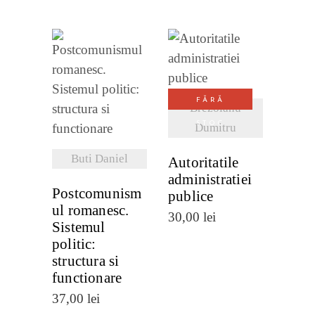
VEZI
VEZI
DETALII
FĂRĂ
Brezoianu
DETALII
STOC
Dumitru
Buti Daniel
Autoritatile
administratiei
Postcomunism
publice
ul romanesc.
30,00
lei
Sistemul
politic:
structura si
functionare
37,00
lei