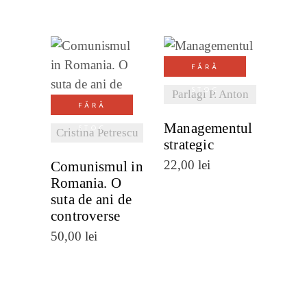
VEZI
FĂRĂ
VEZI
DETALII
STOC
Parlagi P. Anton
DETALII
FĂRĂ
Managementul
STOC
Cristina Petrescu
strategic
22,00
lei
Comunismul in
Romania. O
suta de ani de
controverse
50,00
lei