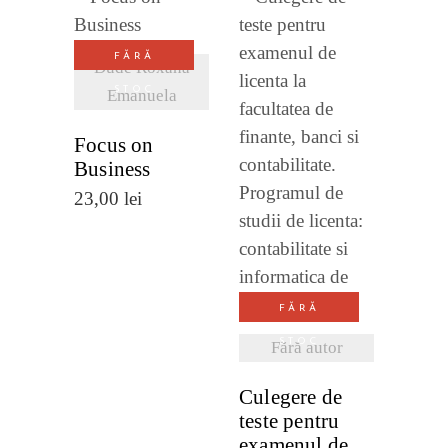
VEZI
FĂRĂ
DETALII
Dude Roxana
STOC
Emanuela
Focus on
VEZI
Business
DETALII
23,00
lei
FĂRĂ
STOC
Fără autor
Culegere de
teste pentru
examenul de