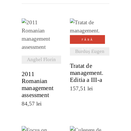
VEZI
VEZI
FĂRĂ
DETALII
DETALII
STOC
Burduș Eugen
Anghel Florin
Tratat de
management.
2011
Editia a III-a
Romanian
management
157,51
lei
assessment
84,57
lei