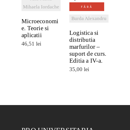
DETALII
Mihaela Iordache
FĂRĂ
STOC
Burda Alexandru
Microeconomi
e. Teorie si
Logistica si
aplicatii
distributia
46,51
lei
marfurilor –
suport de curs.
Editia a IV-a.
35,00
lei