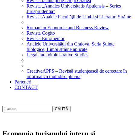
Revista facultății de Drept Oradea
Revista „Annales Universitatis Apulensis – Series
Jurisprudentia”
Revista Analele Facultăţii de Limbi și Literaturi Străine
Romanian Economic and Business Review
Revista Cogito
Revista Euromentor
Analele Universității din Craiova, Seria Științe
filologice, Limbi străine aplicate
Legal and administrative Studies
CreativeAPPS – Revistă studențească de cercetare în
informatică multidisciplinară
Parteneri
CONTACT
CAUTĂ
Economia turismului intern si