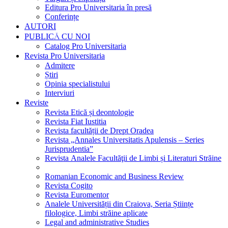
Editura Pro Universitaria în presă
Conferințe
AUTORI
PUBLICĂ CU NOI
Catalog Pro Universitaria
Revista Pro Universitaria
Admitere
Știri
Opinia specialistului
Interviuri
Reviste
Revista Etică și deontologie
Revista Fiat Iustitia
Revista facultății de Drept Oradea
Revista „Annales Universitatis Apulensis – Series
Jurisprudentia”
Revista Analele Facultăţii de Limbi și Literaturi Străine
Romanian Economic and Business Review
Revista Cogito
Revista Euromentor
Analele Universității din Craiova, Seria Științe
filologice, Limbi străine aplicate
Legal and administrative Studies