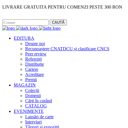
LIVRARE GRATUITA PENTRU COMENZI PESTE 300 RON
Facebook
Instagram
CAUTĂ
EDITURA
Despre noi
Recunoaștere CNATDCU și clasificare CNCS
Peer review
Referenți
Distribuție
Cariere
Acreditare
Premii
MAGAZIN
Colecții
Domenii
Cărţi în curând
CATALOG
EVENIMENTE
Lansări de carte
Interviuri
Târguri și expoziții