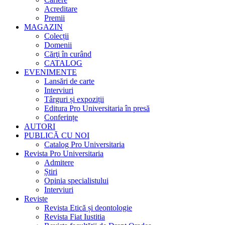
Acreditare
Premii
MAGAZIN
Colecții
Domenii
Cărţi în curând
CATALOG
EVENIMENTE
Lansări de carte
Interviuri
Târguri și expoziții
Editura Pro Universitaria în presă
Conferințe
AUTORI
PUBLICĂ CU NOI
Catalog Pro Universitaria
Revista Pro Universitaria
Admitere
Știri
Opinia specialistului
Interviuri
Reviste
Revista Etică și deontologie
Revista Fiat Iustitia