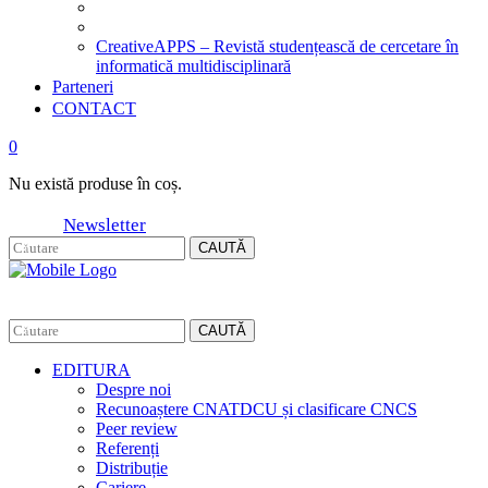
CreativeAPPS – Revistă studențească de cercetare în
informatică multidisciplinară
Parteneri
CONTACT
0
Nu există produse în coș.
Newsletter
CAUTĂ
CAUTĂ
EDITURA
Despre noi
Recunoaștere CNATDCU și clasificare CNCS
Peer review
Referenți
Distribuție
Cariere