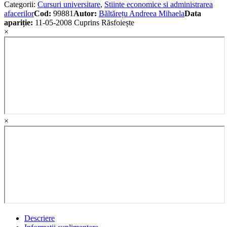
Categorii:
Cursuri universitare
,
Stiinte economice si administrarea
afacerilor
Cod:
99881
Autor:
Băltărețu Andreea Mihaela
Data
apariție:
11-05-2008
Cuprins
Răsfoiește
×
×
Descriere