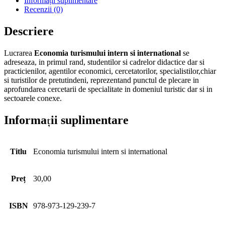
Informații suplimentare
Recenzii (0)
Descriere
Lucrarea
Economia turismului intern si international
se
adreseaza, in primul rand, studentilor si cadrelor didactice dar si
practicienilor, agentilor economici, cercetatorilor, specialistilor,chiar
si turistilor de pretutindeni, reprezentand punctul de plecare in
aprofundarea cercetarii de specialitate in domeniul turistic dar si in
sectoarele conexe.
Informații suplimentare
Titlu
Economia turismului intern si international
Preț
30,00
ISBN
978-973-129-239-7