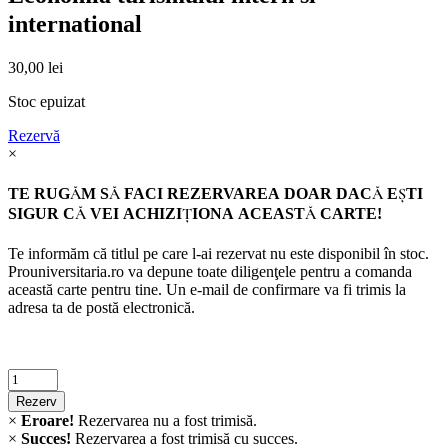
international
30,00
lei
Stoc epuizat
Rezervă
×
TE RUGĂM SĂ FACI REZERVAREA DOAR DACĂ EŞTI
SIGUR CĂ VEI ACHIZIŢIONA ACEASTĂ CARTE!
Te informăm că titlul pe care l-ai rezervat nu este disponibil în stoc.
Prouniversitaria.ro va depune toate diligenţele pentru a comanda
această carte pentru tine. Un e-mail de confirmare va fi trimis la
adresa ta de postă electronică.
Criminalistica
quantity
Rezerv
×
Eroare!
Rezervarea nu a fost trimisă.
×
Succes!
Rezervarea a fost trimisă cu succes.