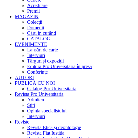
Acreditare
Premii
MAGAZIN
Colecții
Domenii
Cărţi în curând
CATALOG
EVENIMENTE
Lansări de carte
Interviuri
Târguri și expoziții
Editura Pro Universitaria în presă
Conferințe
AUTORI
PUBLICĂ CU NOI
Catalog Pro Universitaria
Revista Pro Universitaria
Admitere
Știri
Opinia specialistului
Interviuri
Reviste
Revista Etică și deontologie
Revista Fiat Iustitia