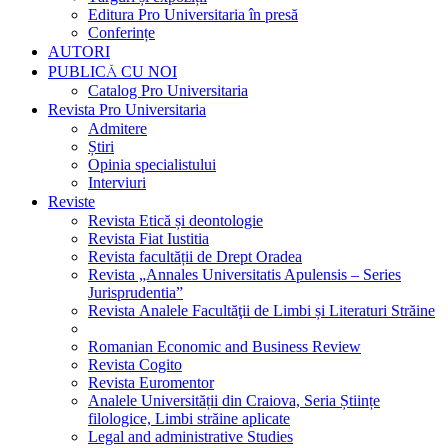
Editura Pro Universitaria în presă
Conferințe
AUTORI
PUBLICĂ CU NOI
Catalog Pro Universitaria
Revista Pro Universitaria
Admitere
Știri
Opinia specialistului
Interviuri
Reviste
Revista Etică și deontologie
Revista Fiat Iustitia
Revista facultății de Drept Oradea
Revista „Annales Universitatis Apulensis – Series
Jurisprudentia”
Revista Analele Facultăţii de Limbi și Literaturi Străine
Romanian Economic and Business Review
Revista Cogito
Revista Euromentor
Analele Universității din Craiova, Seria Științe
filologice, Limbi străine aplicate
Legal and administrative Studies