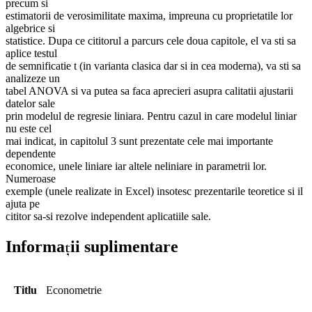
precum si
estimatorii de verosimilitate maxima, impreuna cu proprietatile lor
algebrice si
statistice. Dupa ce cititorul a parcurs cele doua capitole, el va sti sa
aplice testul
de semnificatie t (in varianta clasica dar si in cea moderna), va sti sa
analizeze un
tabel ANOVA si va putea sa faca aprecieri asupra calitatii ajustarii
datelor sale
prin modelul de regresie liniara. Pentru cazul in care modelul liniar
nu este cel
mai indicat, in capitolul 3 sunt prezentate cele mai importante
dependente
economice, unele liniare iar altele neliniare in parametrii lor.
Numeroase
exemple (unele realizate in Excel) insotesc prezentarile teoretice si il
ajuta pe
cititor sa-si rezolve independent aplicatiile sale.
Informații suplimentare
Titlu
Econometrie