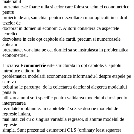
materialul
prezentat este foarte utila si celor care folosesc tehnici econometrice
pentru
proiecte de an, sau chiar pentru dezvoltarea unor aplicatii in cadrul
tezelor de
doctorat in domeniul economic. Autorii considera ca aspectele
teoretice
dezvoltate in cele opt capitole ale cartii, precum si numeroasele
aplicatii
prezentate, vor ajuta pe cei dornici sa se instruiasca in problematica
econometriei.
Lucrarea
Econometrie
este structurata in opt capitole. Capitolul 1
introduce cititorul in
problematica modelarii econometrice informandu-l despre etapele pe
care va
trebui sa le parcurga, de la colectarea datelor si alegerea modelului
pana la
utilizarea unui soft specific pentru validarea modelului dar si pentru
interpretarea
rezultatelor obtinute. In capitolele 2 si 3 se descrie modelul de
regresie liniara,
mai intai cel cu o singura variabila regresor, si anume modelul de
regresie
simpla. Sunt prezentati estimatorii OLS (ordinary least squares)