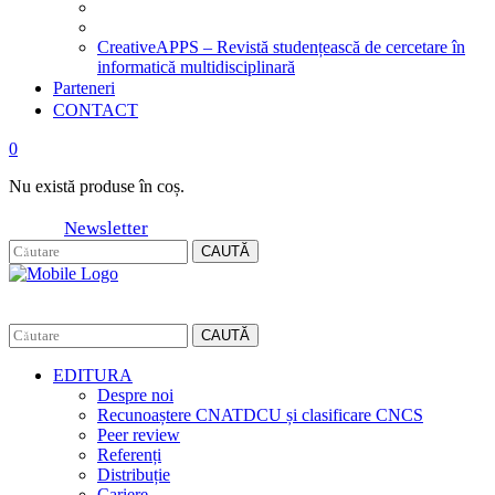
CreativeAPPS – Revistă studențească de cercetare în
informatică multidisciplinară
Parteneri
CONTACT
0
Nu există produse în coș.
Newsletter
CAUTĂ
CAUTĂ
EDITURA
Despre noi
Recunoaștere CNATDCU și clasificare CNCS
Peer review
Referenți
Distribuție
Cariere