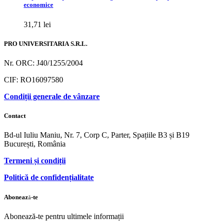
economice
31,71
lei
PRO UNIVERSITARIA S.R.L.
Nr. ORC: J40/1255/2004
CIF: RO16097580
Condiții generale de vânzare
Contact
Bd-ul Iuliu Maniu, Nr. 7, Corp C, Parter, Spațiile B3 și B19
București, România
Termeni și condiții
Politică de confidențialitate
Abonează-te
Abonează-te pentru ultimele informații