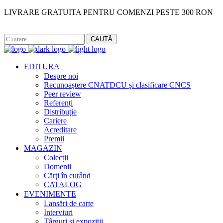
LIVRARE GRATUITA PENTRU COMENZI PESTE 300 RON
Facebook
Instagram
CAUTĂ
EDITURA
Despre noi
Recunoaștere CNATDCU și clasificare CNCS
Peer review
Referenți
Distribuție
Cariere
Acreditare
Premii
MAGAZIN
Colecții
Domenii
Cărţi în curând
CATALOG
EVENIMENTE
Lansări de carte
Interviuri
Târguri și expoziții