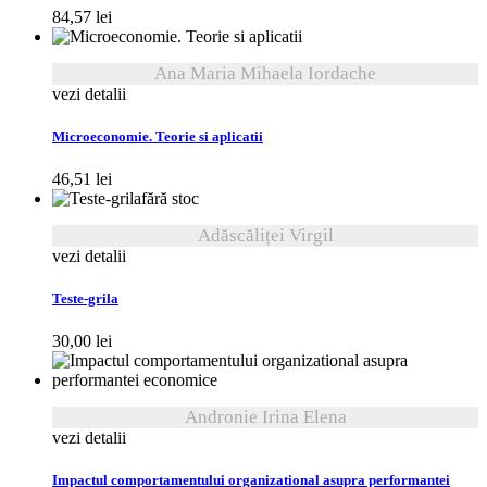
84,57
lei
Ana Maria Mihaela Iordache
vezi detalii
Microeconomie. Teorie si aplicatii
46,51
lei
fără stoc
Adăscăliței Virgil
vezi detalii
Teste-grila
30,00
lei
Andronie Irina Elena
vezi detalii
Impactul comportamentului organizational asupra performantei