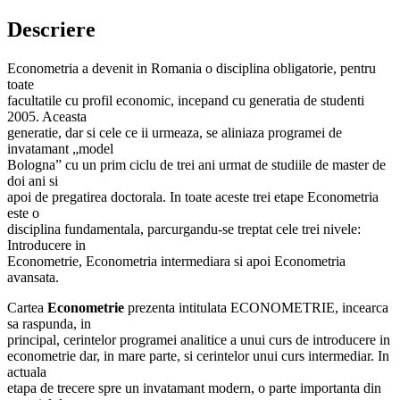
Descriere
Econometria a devenit in Romania o disciplina obligatorie, pentru
toate
facultatile cu profil economic, incepand cu generatia de studenti
2005. Aceasta
generatie, dar si cele ce ii urmeaza, se aliniaza programei de
invatamant „model
Bologna” cu un prim ciclu de trei ani urmat de studiile de master de
doi ani si
apoi de pregatirea doctorala. In toate aceste trei etape Econometria
este o
disciplina fundamentala, parcurgandu-se treptat cele trei nivele:
Introducere in
Econometrie, Econometria intermediara si apoi Econometria
avansata.
Cartea
Econometrie
prezenta intitulata ECONOMETRIE, incearca
sa raspunda, in
principal, cerintelor programei analitice a unui curs de introducere in
econometrie dar, in mare parte, si cerintelor unui curs intermediar. In
actuala
etapa de trecere spre un invatamant modern, o parte importanta din