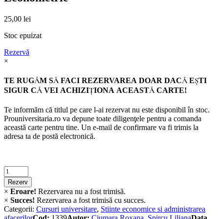
25,00
lei
Stoc epuizat
Rezervă
×
TE RUGĂM SĂ FACI REZERVAREA DOAR DACĂ EŞTI
SIGUR CĂ VEI ACHIZIŢIONA ACEASTĂ CARTE!
Te informăm că titlul pe care l-ai rezervat nu este disponibil în stoc.
Prouniversitaria.ro va depune toate diligenţele pentru a comanda
această carte pentru tine. Un e-mail de confirmare va fi trimis la
adresa ta de postă electronică.
Criminalistica
quantity
Rezerv
×
Eroare!
Rezervarea nu a fost trimisă.
×
Succes!
Rezervarea a fost trimisă cu succes.
Categorii:
Cursuri universitare
,
Stiinte economice si administrarea
afacerilor
Cod:
1339
Autor:
Ciumara Roxana
,
Spircu Liliana
Data