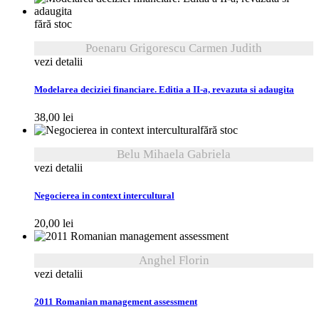
fără stoc
Poenaru Grigorescu Carmen Judith
vezi detalii
Modelarea deciziei financiare. Editia a II-a, revazuta si adaugita
38,00
lei
fără stoc
Belu Mihaela Gabriela
vezi detalii
Negocierea in context intercultural
20,00
lei
Anghel Florin
vezi detalii
2011 Romanian management assessment