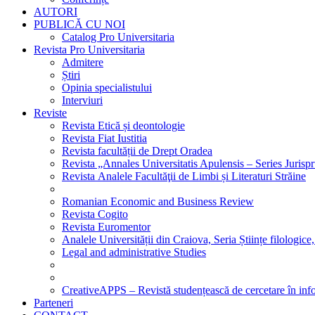
AUTORI
PUBLICĂ CU NOI
Catalog Pro Universitaria
Revista Pro Universitaria
Admitere
Știri
Opinia specialistului
Interviuri
Reviste
Revista Etică și deontologie
Revista Fiat Iustitia
Revista facultății de Drept Oradea
Revista „Annales Universitatis Apulensis – Series Jurisp
Revista Analele Facultăţii de Limbi și Literaturi Străine
Romanian Economic and Business Review
Revista Cogito
Revista Euromentor
Analele Universității din Craiova, Seria Științe filologice,
Legal and administrative Studies
CreativeAPPS – Revistă studențească de cercetare în info
Parteneri