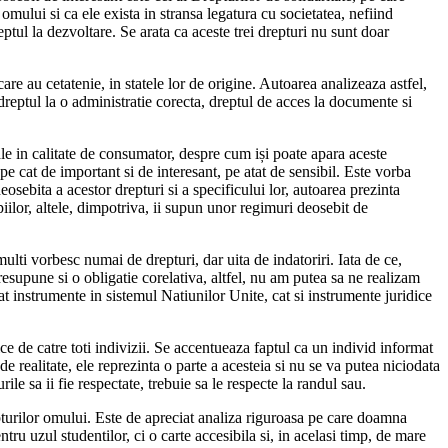
 omului si ca ele exista in stransa legatura cu societatea, nefiind
eptul la dezvoltare. Se arata ca aceste trei drepturi nu sunt doar
are au cetatenie, in statele lor de origine. Autoarea analizeaza astfel,
 dreptul la o administratie corecta, dreptul de acces la documente si
sale in calitate de consumator, despre cum iși poate apara aceste
 pe cat de important si de interesant, pe atat de sensibil. Este vorba
osebita a acestor drepturi si a specificului lor, autoarea prezinta
iilor, altele, dimpotriva, ii supun unor regimuri deosebit de
lti vorbesc numai de drepturi, dar uita de indatoriri. Iata de ce,
resupune si o obligatie corelativa, altfel, nu am putea sa ne realizam
at instrumente in sistemul Natiunilor Unite, cat si instrumente juridice
ce de catre toti indivizii. Se accentueaza faptul ca un individ informat
e de realitate, ele reprezinta o parte a acesteia si nu se va putea niciodata
ile sa ii fie respectate, trebuie sa le respecte la randul sau.
pturilor omului. Este de apreciat analiza riguroasa pe care doamna
ru uzul studentilor, ci o carte accesibila si, in acelasi timp, de mare