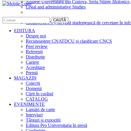
Analele Universității din Craiova, Seria Științe filologice,
Legal and administrative Studies
CAUTĂ
CreativeAPPS – Revistă studențească de cercetare în info
EDITURA
Despre noi
Recunoaștere CNATDCU și clasificare CNCS
Peer review
Referenți
Distribuție
Cariere
Acreditare
Premii
MAGAZIN
Colecții
Domenii
Cărţi în curând
CATALOG
EVENIMENTE
Lansări de carte
Interviuri
Târguri și expoziții
Editura Pro Universitaria în presă
Conferințe