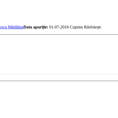
scu Mădălina
Data apariție:
01-07-2016
Cuprins
Răsfoiește