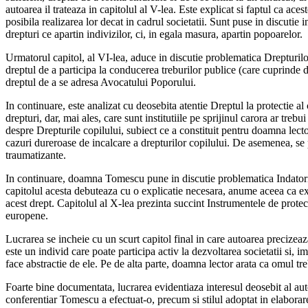
autoarea il trateaza in capitolul al V-lea. Este explicat si faptul ca ace
posibila realizarea lor decat in cadrul societatii. Sunt puse in discutie 
drepturi ce apartin indivizilor, ci, in egala masura, apartin popoarelor.
Urmatorul capitol, al VI-lea, aduce in discutie problematica Drepturilor 
dreptul de a participa la conducerea treburilor publice (care cuprinde dr
dreptul de a se adresa Avocatului Poporului.
In continuare, este analizat cu deosebita atentie Dreptul la protectie al
drepturi, dar, mai ales, care sunt institutiile pe sprijinul carora ar tre
despre Drepturile copilului, subiect ce a constituit pentru doamna lecto
cazuri dureroase de incalcare a drepturilor copilului. De asemenea, se p
traumatizante.
In continuare, doamna Tomescu pune in discutie problematica Indatoriril
capitolul acesta debuteaza cu o explicatie necesara, anume aceea ca exis
acest drept. Capitolul al X-lea prezinta succint Instrumentele de protec
europene.
Lucrarea se incheie cu un scurt capitol final in care autoarea precizeaz
este un individ care poate participa activ la dezvoltarea societatii si, imp
face abstractie de ele. Pe de alta parte, doamna lector arata ca omul trebu
Foarte bine documentata, lucrarea evidentiaza interesul deosebit al aut
conferentiar Tomescu a efectuat-o, precum si stilul adoptat in elaborare