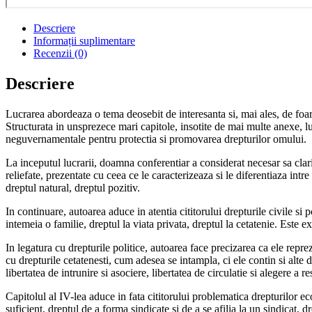
Descriere
Informații suplimentare
Recenzii (0)
Descriere
Lucrarea abordeaza o tema deosebit de interesanta si, mai ales, de foart
Structurata in unsprezece mari capitole, insotite de mai multe anexe, l
neguvernamentale pentru protectia si promovarea drepturilor omului.
La inceputul lucrarii, doamna conferentiar a considerat necesar sa clari
reliefate, prezentate cu ceea ce le caracterizeaza si le diferentiaza intre 
dreptul natural, dreptul pozitiv.
In continuare, autoarea aduce in atentia cititorului drepturile civile si po
intemeia o familie, dreptul la viata privata, dreptul la cetatenie. Este
In legatura cu drepturile politice, autoarea face precizarea ca ele repr
cu drepturile cetatenesti, cum adesea se intampla, ci ele contin si alte d
libertatea de intrunire si asociere, libertatea de circulatie si alegere a r
Capitolul al IV-lea aduce in fata cititorului problematica drepturilor ec
suficient, dreptul de a forma sindicate si de a se afilia la un sindicat, d