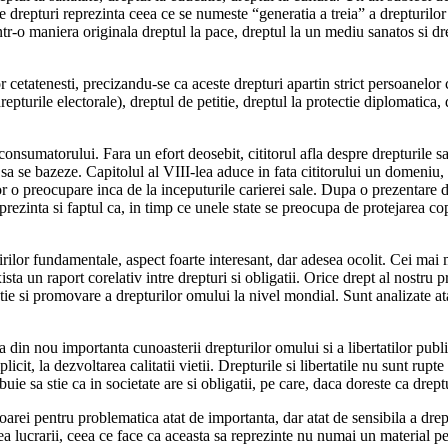
ste drepturi reprezinta ceea ce se numeste “generatia a treia” a drepturilor
intr-o maniera originala dreptul la pace, dreptul la un mediu sanatos si dr
cetatenesti, precizandu-se ca aceste drepturi apartin strict persoanelor c
epturile electorale), dreptul de petitie, dreptul la protectie diplomatica,
 consumatorului. Fara un efort deosebit, cititorul afla despre drepturile 
bui sa se bazeze. Capitolul al VIII-lea aduce in fata cititorului un domeniu,
r o preocupare inca de la inceputurile carierei sale. Dupa o prezentare de
rezinta si faptul ca, in timp ce unele state se preocupa de protejarea cop
or fundamentale, aspect foarte interesant, dar adesea ocolit. Cei mai mu
ta un raport corelativ intre drepturi si obligatii. Orice drept al nostru p
tie si promovare a drepturilor omului la nivel mondial. Sunt analizate at
a din nou importanta cunoasterii drepturilor omului si a libertatilor publi
licit, la dezvoltarea calitatii vietii. Drepturile si libertatile nu sunt rupt
ie sa stie ca in societate are si obligatii, pe care, daca doreste ca dreptur
oarei pentru problematica atat de importanta, dar atat de sensibila a dre
a lucrarii, ceea ce face ca aceasta sa reprezinte nu numai un material pent