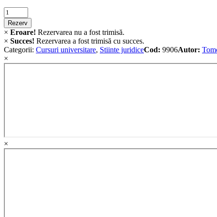
Criminalistica
quantity
Rezerv
×
Eroare!
Rezervarea nu a fost trimisă.
×
Succes!
Rezervarea a fost trimisă cu succes.
Categorii:
Cursuri universitare
,
Stiinte juridice
Cod:
9906
Autor:
Tome
×
×