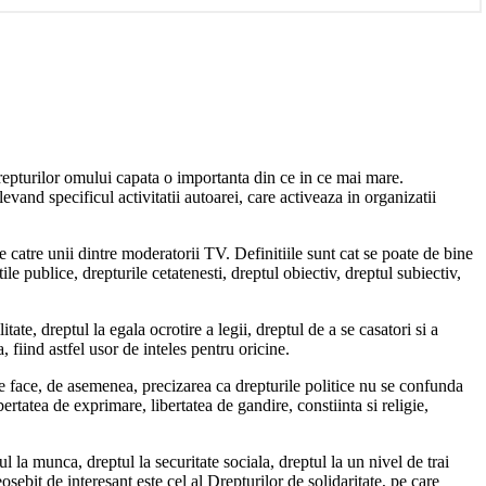
 drepturilor omului capata o importanta din ce in ce mai mare.
and specificul activitatii autoarei, care activeaza in organizatii
 catre unii dintre moderatorii TV. Definitiile sunt cat se poate de bine
tile publice, drepturile cetatenesti, dreptul obiectiv, dreptul subiectiv,
itate, dreptul la egala ocrotire a legii, dreptul de a se casatori si a
fiind astfel usor de inteles pentru oricine.
 Se face, de asemenea, precizarea ca drepturile politice nu se confunda
ertatea de exprimare, libertatea de gandire, constiinta si religie,
l la munca, dreptul la securitate sociala, dreptul la un nivel de trai
eosebit de interesant este cel al Drepturilor de solidaritate, pe care