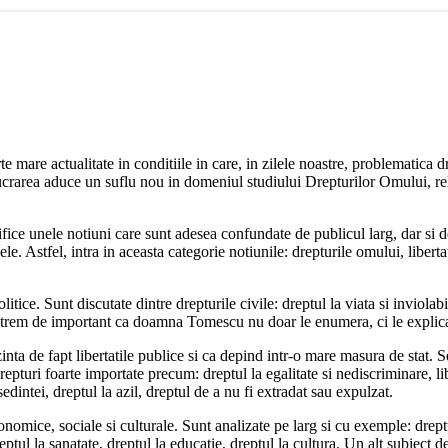
e mare actualitate in conditiile in care, in zilele noastre, problematica
ucrarea aduce un suflu nou in domeniul studiului Drepturilor Omului, relev
fice unele notiuni care sunt adesea confundate de publicul larg, dar si de
ele. Astfel, intra in aceasta categorie notiunile: drepturile omului, liberta
litice. Sunt discutate dintre drepturile civile: dreptul la viata si inviolabil
 extrem de important ca doamna Tomescu nu doar le enumera, ci le explica, 
ezinta de fapt libertatile publice si ca depind intr-o mare masura de stat.
repturi foarte importate precum: dreptul la egalitate si nediscriminare, lib
esedintei, dreptul la azil, dreptul de a nu fi extradat sau expulzat.
onomice, sociale si culturale. Sunt analizate pe larg si cu exemple: dreptu
reptul la sanatate, dreptul la educatie, dreptul la cultura. Un alt subiect d