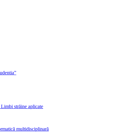
rudentia”
 Limbi străine aplicate
rmatică multidisciplinară