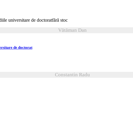
fără stoc
Vătăman Dan
ersitare de doctorat
Constantin Radu