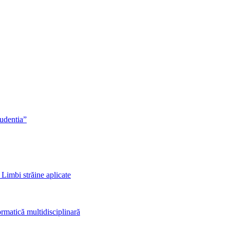
rudentia”
 Limbi străine aplicate
rmatică multidisciplinară