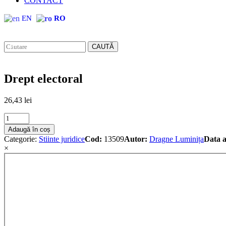
CONTACT
EN
RO
CAUTĂ
Drept electoral
26,43
lei
Drept
electoral
Adaugă în coș
quantity
Categorie:
Stiinte juridice
Cod:
13509
Autor:
Dragne Luminița
Data a
×