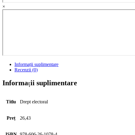
×
Informații suplimentare
Recenzii (0)
Informații suplimentare
Titlu
Drept electoral
Preț
26,43
ISBN
978-606-26-1078-4