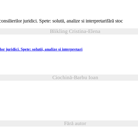
fără stoc
Blikling Cristina-Elena
r juridici. Spete: solutii, analize si interpretari
Ciochină-Barbu Ioan
Fără autor