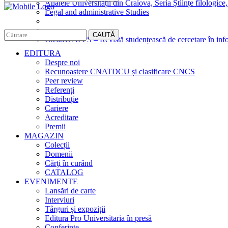
Analele Universității din Craiova, Seria Științe filologice,
Legal and administrative Studies
CAUTĂ
CreativeAPPS – Revistă studențească de cercetare în info
EDITURA
Despre noi
Recunoaștere CNATDCU și clasificare CNCS
Peer review
Referenți
Distribuție
Cariere
Acreditare
Premii
MAGAZIN
Colecții
Domenii
Cărţi în curând
CATALOG
EVENIMENTE
Lansări de carte
Interviuri
Târguri și expoziții
Editura Pro Universitaria în presă
Conferințe