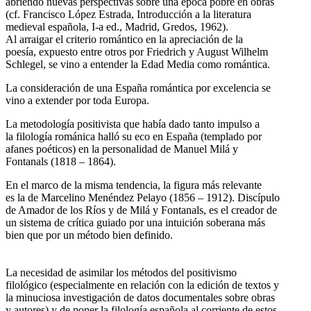
abriendo nuevas perspectivas sobre una época pobre en obras
(cf. Francisco López Estrada, Introducción a la literatura
medieval española, I-a ed., Madrid, Gredos, 1962).
Al arraigar el criterio romántico en la apreciación de la
poesía, expuesto entre otros por Friedrich y August Wilhelm
Schlegel, se vino a entender la Edad Media como romántica.
La consideración de una España romántica por excelencia se
vino a extender por toda Europa.
La metodología positivista que había dado tanto impulso a
la filología románica halló su eco en España (templado por
afanes poéticos) en la personalidad de Manuel Milá y
Fontanals (1818 – 1864).
En el marco de la misma tendencia, la figura más relevante
es la de Marcelino Menéndez Pelayo (1856 – 1912). Discípulo
de Amador de los Ríos y de Milá y Fontanals, es el creador de
un sistema de crítica guiado por una intuición soberana más
bien que por un método bien definido.
La necesidad de asimilar los métodos del positivismo
filológico (especialmente en relación con la edición de textos y
la minuciosa investigación de datos documentales sobre obras
y autores) y de poner la filología española al corriente de estos