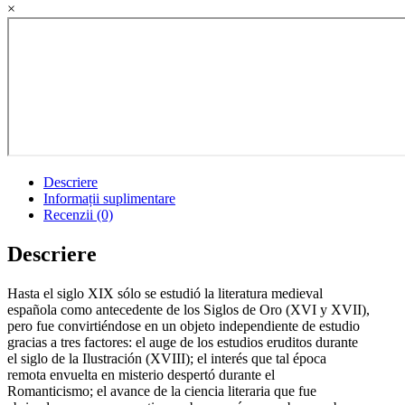
×
Descriere
Informații suplimentare
Recenzii (0)
Descriere
Hasta el siglo XIX sólo se estudió la literatura medieval
española como antecedente de los Siglos de Oro (XVI y XVII),
pero fue convirtiéndose en un objeto independiente de estudio
gracias a tres factores: el auge de los estudios eruditos durante
el siglo de la Ilustración (XVIII); el interés que tal época
remota envuelta en misterio despertó durante el
Romanticismo; el avance de la ciencia literaria que fue