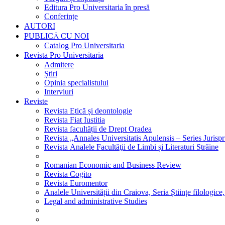
Editura Pro Universitaria în presă
Conferințe
AUTORI
PUBLICĂ CU NOI
Catalog Pro Universitaria
Revista Pro Universitaria
Admitere
Știri
Opinia specialistului
Interviuri
Reviste
Revista Etică și deontologie
Revista Fiat Iustitia
Revista facultății de Drept Oradea
Revista „Annales Universitatis Apulensis – Series Jurisp
Revista Analele Facultăţii de Limbi și Literaturi Străine
Romanian Economic and Business Review
Revista Cogito
Revista Euromentor
Analele Universității din Craiova, Seria Științe filologice,
Legal and administrative Studies