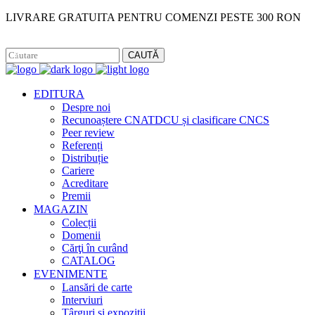
LIVRARE GRATUITA PENTRU COMENZI PESTE 300 RON
Facebook
Instagram
CAUTĂ
EDITURA
Despre noi
Recunoaștere CNATDCU și clasificare CNCS
Peer review
Referenți
Distribuție
Cariere
Acreditare
Premii
MAGAZIN
Colecții
Domenii
Cărţi în curând
CATALOG
EVENIMENTE
Lansări de carte
Interviuri
Târguri și expoziții