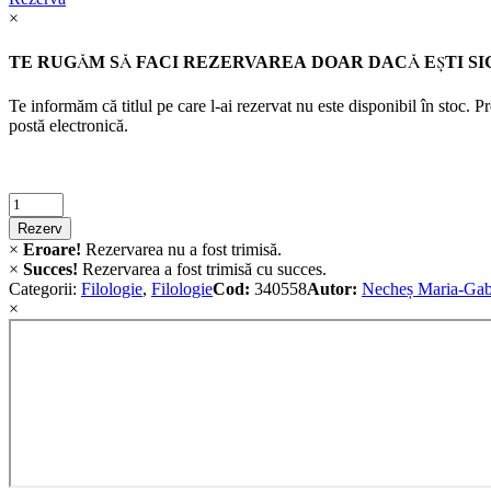
×
TE RUGĂM SĂ FACI REZERVAREA DOAR DACĂ EŞTI SI
Te informăm că titlul pe care l-ai rezervat nu este disponibil în stoc. 
postă electronică.
Criminalistica
quantity
Rezerv
×
Eroare!
Rezervarea nu a fost trimisă.
×
Succes!
Rezervarea a fost trimisă cu succes.
Categorii:
Filologie
,
Filologie
Cod:
340558
Autor:
Necheș Maria-Gab
×