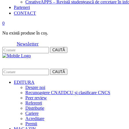
CreativeAPPS – Revistă studențească de cercetare în info
Parteneri
CONTACT
0
Nu există produse în coș.
Newsletter
CAUTĂ
CAUTĂ
EDITURA
Despre noi
Recunoaștere CNATDCU și clasificare CNCS
Peer review
Referenți
Distribuție
Cariere
Acreditare
Premii
MAGAZIN