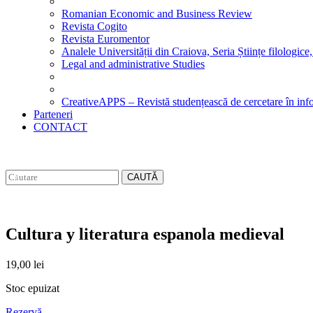
Romanian Economic and Business Review
Revista Cogito
Revista Euromentor
Analele Universității din Craiova, Seria Științe filologice,
Legal and administrative Studies
CreativeAPPS – Revistă studențească de cercetare în info
Parteneri
CONTACT
CAUTĂ
Cultura y literatura espanola medieval
19,00
lei
Stoc epuizat
Rezervă