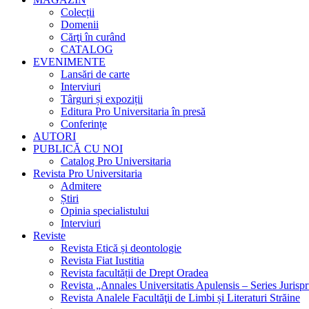
Colecții
Domenii
Cărţi în curând
CATALOG
EVENIMENTE
Lansări de carte
Interviuri
Târguri și expoziții
Editura Pro Universitaria în presă
Conferințe
AUTORI
PUBLICĂ CU NOI
Catalog Pro Universitaria
Revista Pro Universitaria
Admitere
Știri
Opinia specialistului
Interviuri
Reviste
Revista Etică și deontologie
Revista Fiat Iustitia
Revista facultății de Drept Oradea
Revista „Annales Universitatis Apulensis – Series Jurisp
Revista Analele Facultăţii de Limbi și Literaturi Străine