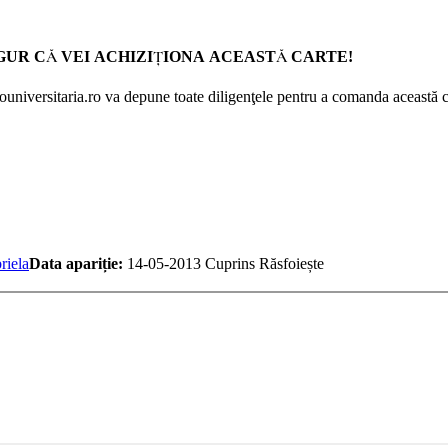
GUR CĂ VEI ACHIZIŢIONA ACEASTĂ CARTE!
Prouniversitaria.ro va depune toate diligenţele pentru a comanda această c
riela
Data apariție:
14-05-2013
Cuprins
Răsfoiește