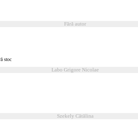
Fără autor
ră stoc
Labo Grigore Nicolae
Szekely Cătălina