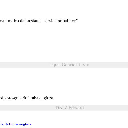
ma juridica de prestare a serviciilor publice”
Ispas Gabriel-Liviu
Deară Edward
ila de limba engleza