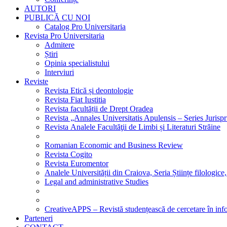
AUTORI
PUBLICĂ CU NOI
Catalog Pro Universitaria
Revista Pro Universitaria
Admitere
Știri
Opinia specialistului
Interviuri
Reviste
Revista Etică și deontologie
Revista Fiat Iustitia
Revista facultății de Drept Oradea
Revista „Annales Universitatis Apulensis – Series Jurisp
Revista Analele Facultăţii de Limbi și Literaturi Străine
Romanian Economic and Business Review
Revista Cogito
Revista Euromentor
Analele Universității din Craiova, Seria Științe filologice,
Legal and administrative Studies
CreativeAPPS – Revistă studențească de cercetare în info
Parteneri