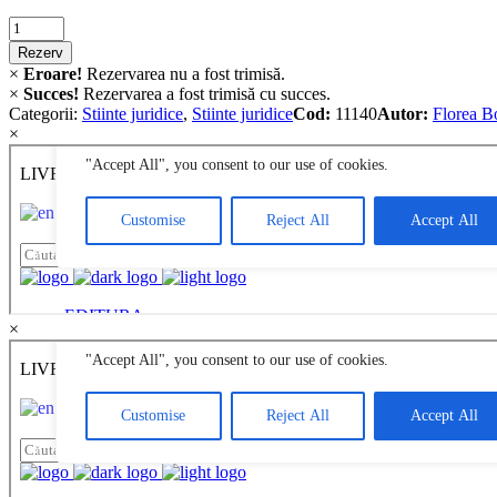
Criminalistica
quantity
Rezerv
×
Eroare!
Rezervarea nu a fost trimisă.
×
Succes!
Rezervarea a fost trimisă cu succes.
Categorii:
Stiinte juridice
,
Stiinte juridice
Cod:
11140
Autor:
Florea B
×
×