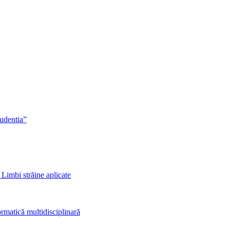
rudentia”
 Limbi străine aplicate
rmatică multidisciplinară