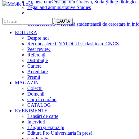
Analele Universității din Craiova, Seria Științe filologice,
Legal and administrative Studies
CAUTĂ
CreativeAPPS – Revistă studențească de cercetare în info
EDITURA
Despre noi
Recunoaștere CNATDCU și clasificare CNCS
Peer review
Referenți
Distribuție
Cariere
Acreditare
Premii
MAGAZIN
Colecții
Domenii
Cărţi în curând
CATALOG
EVENIMENTE
Lansări de carte
Interviuri
Târguri și expoziții
Editura Pro Universitaria în presă
Conferințe