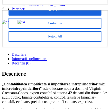
CreativeAPPS – Revistă studențească de cercetare în
informatică multidisciplinară
×
Parteneri
CONTACT
EN
RO
Descriere
Informații suplimentare
Recenzii (0)
Descriere
„
Contabilitatea simplificata si impozitarea intreprinderilor mici
(microintreprinderilor)
” este o lucrare noua a doamnei Virginia
Greceanu-Cocos, expert contabil si autor a 42 de carti din domeniile:
audit public, finante-contabilitate, control, legislatie financiar-
contabil, evaluare, pret de cost-preturi, fiscalitate, expertiza.