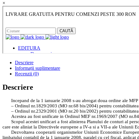
×
Descriere
Informații suplimentare
Recenzii (0)
Descriere
Incepand de la 1 ianuarie 2008 s-au abrogat doua ordine ale MFP ca
– Ordinul nr.1829/2003 (MO nr.68 bis/2004) pentru contabilitatea i
– Ordinul nr.2329/2001 (MO nr.20 bis/2002) pentru contabilitatea i
Acestea au fost unificate in Ordinul MEF nr.1969/2007 (MO nr.846
Scopul acestei unificari a fost alinierea Planului de conturi al per
care este aliniat
la Directivele
europene a IV-a si a VII-a ale Uniunii E
Dezvoltarea cooperarii organismelor Uniunii Economice Europene
limbajului contabil de la 1 ianuarie 2008, paralel cu cel fiscal, aplicat 