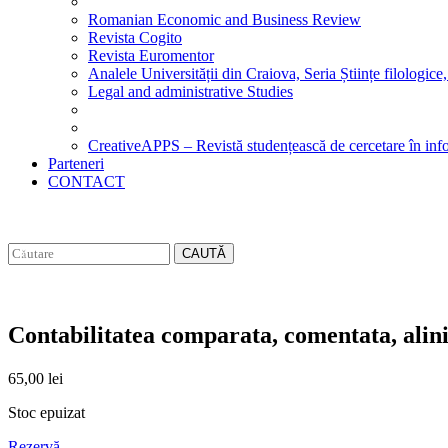
Romanian Economic and Business Review
Revista Cogito
Revista Euromentor
Analele Universității din Craiova, Seria Științe filologice,
Legal and administrative Studies
CreativeAPPS – Revistă studențească de cercetare în info
Parteneri
CONTACT
CAUTĂ
Contabilitatea comparata, comentata, alinia
65,00
lei
Stoc epuizat
Rezervă