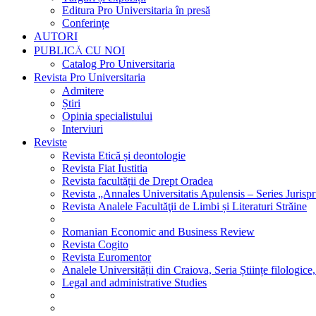
Editura Pro Universitaria în presă
Conferințe
AUTORI
PUBLICĂ CU NOI
Catalog Pro Universitaria
Revista Pro Universitaria
Admitere
Știri
Opinia specialistului
Interviuri
Reviste
Revista Etică și deontologie
Revista Fiat Iustitia
Revista facultății de Drept Oradea
Revista „Annales Universitatis Apulensis – Series Jurisp
Revista Analele Facultăţii de Limbi și Literaturi Străine
Romanian Economic and Business Review
Revista Cogito
Revista Euromentor
Analele Universității din Craiova, Seria Științe filologice,
Legal and administrative Studies