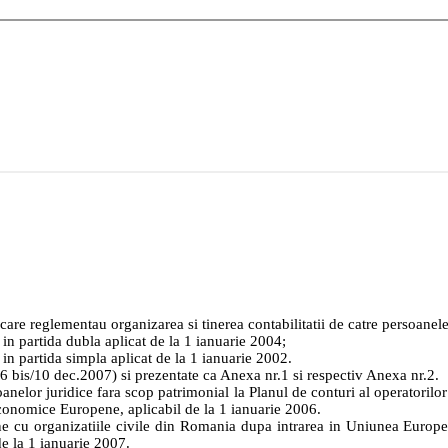
re reglementau organizarea si tinerea contabilitatii de catre persoanele
n partida dubla aplicat de la 1 ianuarie 2004;
n partida simpla aplicat de la 1 ianuarie 2002.
 bis/10 dec.2007) si prezentate ca Anexa nr.1 si respectiv Anexa nr.2.
soanelor juridice fara scop patrimonial
la Planul
de conturi al operatoril
conomice Europene, aplicabil de la 1 ianuarie 2006.
 cu organizatiile civile din Romania dupa intrarea in Uniunea Europe
de la 1 ianuarie 2007.