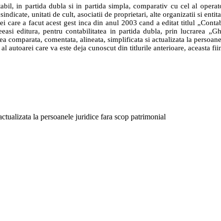
tabil, in partida dubla si in partida simpla, comparativ cu cel al opera
 sindicate, unitati de cult, asociatii de proprietari, alte organizatii si enti
i care a facut acest gest inca din anul 2003 cand a editat titlul „Contabil
eeasi editura, pentru contabilitatea in partida dubla, prin lucrarea „G
a comparata, comentata, alineata, simplificata si actualizata la persoane
 al autoarei care va este deja cunoscut din titlurile anterioare, aceasta fii
actualizata la persoanele juridice fara scop patrimonial