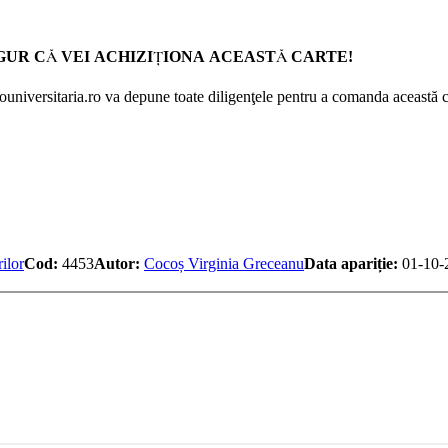
GUR CĂ VEI ACHIZIŢIONA ACEASTĂ CARTE!
Prouniversitaria.ro va depune toate diligenţele pentru a comanda această c
ilor
Cod:
4453
Autor:
Cocoș Virginia Greceanu
Data apariție:
01-10-