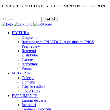
LIVRARE GRATUITA PENTRU COMENZI PESTE 300 RON
Facebook
Instagram
CAUTĂ
EDITURA
Despre noi
Recunoaștere CNATDCU și clasificare CNCS
Peer review
Referenți
Distribuție
Cariere
Acreditare
Premii
MAGAZIN
Colecții
Domenii
Cărţi în curând
CATALOG
EVENIMENTE
Lansări de carte
Interviuri
Târguri și expoziții