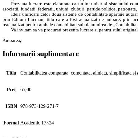
Prezenta lucrare este elaborata ca un tot unitar al sistemului con
asociatii, fundatii, federatii, uniuni, cluburi, partide politice, patronate,
Ideia unificarii celor doua sisteme de contabilitate apartine autoare
prin Editura Lucman, titlu care a fost actualizat de autoare, prin ac
reactualizat pentru ambele contabilitati sub denumirea de „Contabilitate
Va invitam sa va procurati prezenta lucrare si pentru stilul original
Autoarea,
Informații suplimentare
Titlu
Contabilitatea comparata, comentata, aliniata, simplificata si 
Preț
65,00
ISBN
978-973-129-271-7
Format
Academic 17×24