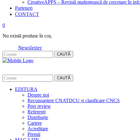
CreativeAPPS – Revistă studențească de cercetare în info
Parteneri
CONTACT
0
Nu există produse în coș.
Newsletter
CAUTĂ
CAUTĂ
EDITURA
Despre noi
Recunoaștere CNATDCU și clasificare CNCS
Peer review
Referenți
Distribuție
Cariere
Acreditare
Premii
MAGAZIN