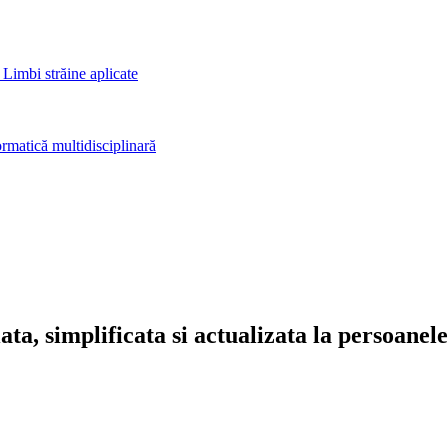
 Limbi străine aplicate
rmatică multidisciplinară
ta, simplificata si actualizata la persoanel