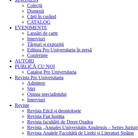
Colecții
Domenii
Cărţi în curând
CATALOG
EVENIMENTE
Lansări de carte
Interviuri
Târguri și expoziții
Editura Pro Universitaria în presă
Conferințe
AUTORI
PUBLICĂ CU NOI
Catalog Pro Universitaria
Revista Pro Universitaria
Admitere
Știri
Opinia specialistului
Interviuri
Reviste
Revista Etică și deontologie
Revista Fiat Iustitia
Revista facultății de Drept Oradea
Revista „Annales Universitatis Apulensis – Series Jurisp
Revista Analele Facultăţii de Limbi și Literaturi Străine