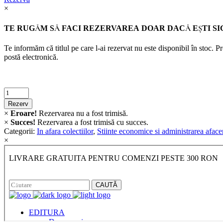
×
TE RUGĂM SĂ FACI REZERVAREA DOAR DACĂ EŞTI SI
Te informăm că titlul pe care l-ai rezervat nu este disponibil în stoc. 
postă electronică.
Criminalistica
quantity
Rezerv
×
Eroare!
Rezervarea nu a fost trimisă.
×
Succes!
Rezervarea a fost trimisă cu succes.
Categorii:
In afara colectiilor
,
Stiinte economice si administrarea afacer
×