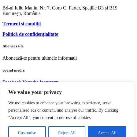
Bd-ul Iuliu Maniu, Nr. 7, Corp C, Parter, Spațiile B3 și B19
București, România
Termeni și condiții
Politică de confidențialitate
Abonează-te
Abonează-te pentru ultimele informații
Social media
Facebook
Youtube
Instagram
We value your privacy
We use cookies to enhance your browsing experience, serve
personalised ads or content, and analyse our traffic. By clicking
Copyright © 2004 – 2023 Editura acreditată CNCS | CNATDCU
"Accept All", you consent to our use of cookies.
Pro Universitaria. Toate drepturile rezervate.
Termeni si Condiţii
Vezi coșul
Finalizare comandă
Continuă cumpărăturile
Customise
Reject All
Accept All