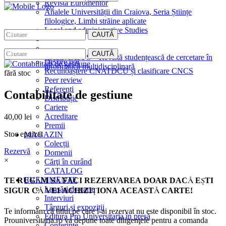
Revista Euromentor
Analele Universității din Craiova, Seria Științe
filologice, Limbi străine aplicate
Legal and administrative Studies
CAUTĂ
EDITURA
CAUTĂ
CreativeAPPS – Revistă studențească de cercetare în
Despre noi
informatică multidisciplinară
Recunoaștere CNATDCU și clasificare CNCS
fără stoc
Peer review
Referenți
Contabilitate de gestiune
Distribuție
Cariere
Acreditare
40,00
lei
Premii
Stoc epuizat
MAGAZIN
Colecții
Rezervă
Domenii
×
Cărţi în curând
CATALOG
EVENIMENTE
TE RUGĂM SĂ FACI REZERVAREA DOAR DACĂ EŞTI
Lansări de carte
SIGUR CĂ VEI ACHIZIŢIONA ACEASTĂ CARTE!
Interviuri
Târguri și expoziții
Te informăm că titlul pe care l-ai rezervat nu este disponibil în stoc.
Editura Pro Universitaria în presă
Prouniversitaria.ro va depune toate diligenţele pentru a comanda
Conferințe