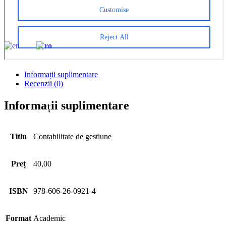
CreativeAPPS – Revistă studențească de cercetare în
informatică multidisciplinară
Parteneri
CONTACT
EN
RO
Informații suplimentare
Recenzii (0)
Informații suplimentare
Titlu
Contabilitate de gestiune
Preț
40,00
ISBN
978-606-26-0921-4
Format
Academic