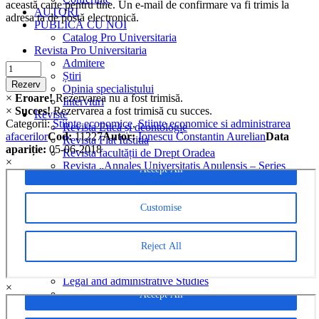
această carte pentru tine. Un e-mail de confirmare va fi trimis la
AUTORI
adresa ta de postă electronică.
PUBLICĂ CU NOI
Catalog Pro Universitaria
Revista Pro Universitaria
Admitere
Criminalistica
Știri
quantity
Rezerv
Opinia specialistului
×
Eroare!
Rezervarea nu a fost trimisă.
Interviuri
×
Succes!
Rezervarea a fost trimisă cu succes.
Reviste
Categorii:
Stiinte economice
,
Stiinte economice si administrarea
Revista Etică și deontologie
afacerilor
Cod:
11227
Autor:
Ionescu Constantin Aurelian
Data
Revista Fiat Iustitia
apariție:
05-06-2018
Revista facultății de Drept Oradea
×
Revista „Annales Universitatis Apulensis – Series
Jurisprudentia”
Revista Analele Facultăţii de Limbi și Literaturi Străine
Romanian Economic and Business Review
Revista Cogito
Revista Euromentor
Analele Universității din Craiova, Seria Științe
filologice, Limbi străine aplicate
Legal and administrative Studies
×