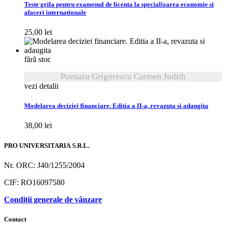
Teste grila pentru examenul de licenta la specializarea economie si
afaceri internationale
25,00
lei
fără stoc
Poenaru Grigorescu Carmen Judith
vezi detalii
Modelarea deciziei financiare. Editia a II-a, revazuta si adaugita
38,00
lei
PRO UNIVERSITARIA S.R.L.
Nr. ORC: J40/1255/2004
CIF: RO16097580
Condiții generale de vânzare
Contact