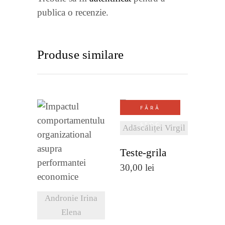
publica o recenzie.
Produse similare
FĂRĂ
VEZI
STOC
Adăscăliței Virgil
DETALII
Teste-grila
VEZI
30,00
lei
DETALII
Andronie Irina
Elena