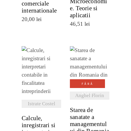
Microeconomi
comerciale
e. Teorie si
internationale
aplicatii
20,00
lei
46,51
lei
VEZI
VEZI
DETALII
DETALII
FĂRĂ
STOC
Anghel Florin
Istrate Costel
Starea de
sanatate a
Calcule,
managementul
inregistrari si