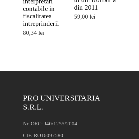
ui din Romania
interpretari
din 2011
contabile in
fiscalitatea
59,00
lei
intreprinderii
80,34
lei
PRO UNIVERSITARIA
S.R.L.
Nr. ORC: J40/1255/2004
CIF: RO16097580