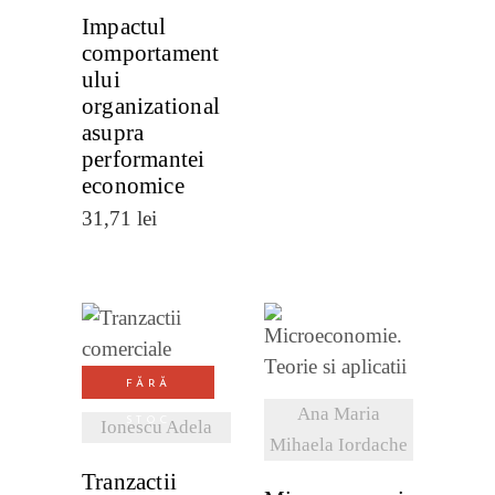
Impactul
comportament
ului
organizational
asupra
performantei
economice
31,71
lei
VEZI
VEZI
FĂRĂ
DETALII
DETALII
Ana Maria
STOC
Ionescu Adela
Mihaela Iordache
Tranzactii