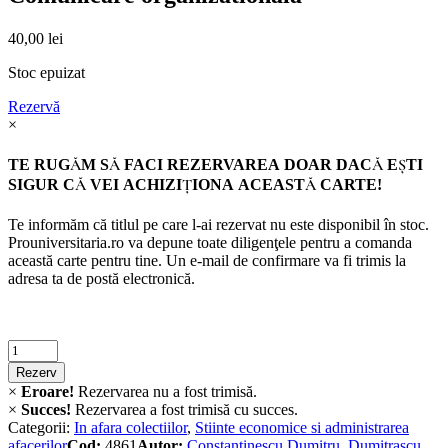
40,00
lei
Stoc epuizat
Rezervă
×
TE RUGĂM SĂ FACI REZERVAREA DOAR DACĂ EŞTI
SIGUR CĂ VEI ACHIZIŢIONA ACEASTĂ CARTE!
Te informăm că titlul pe care l-ai rezervat nu este disponibil în stoc.
Prouniversitaria.ro va depune toate diligenţele pentru a comanda
această carte pentru tine. Un e-mail de confirmare va fi trimis la
adresa ta de postă electronică.
Criminalistica
quantity
Rezerv
×
Eroare!
Rezervarea nu a fost trimisă.
×
Succes!
Rezervarea a fost trimisă cu succes.
Categorii:
In afara colectiilor
,
Stiinte economice si administrarea
afacerilor
Cod:
4861
Autor:
Constantinescu Dumitru
,
Dumitrașcu