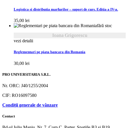
Logistica si distributia marfurilor – suport de curs. Editia a IV-a.
35,00
lei
fără stoc
Ioana Grigorescu
vezi detalii
Reglementari pe piata bancara din Romania
30,00
lei
PRO UNIVERSITARIA S.R.L.
Nr. ORC: J40/1255/2004
CIF: RO16097580
Condiții generale de vânzare
Contact
Bd-ul Iuliu Maniu, Nr. 7, Corp C, Parter, Spațiile B3 și B19