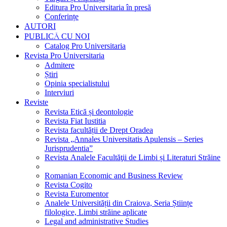
Editura Pro Universitaria în presă
Conferințe
AUTORI
PUBLICĂ CU NOI
Catalog Pro Universitaria
Revista Pro Universitaria
Admitere
Știri
Opinia specialistului
Interviuri
Reviste
Revista Etică și deontologie
Revista Fiat Iustitia
Revista facultății de Drept Oradea
Revista „Annales Universitatis Apulensis – Series
Jurisprudentia”
Revista Analele Facultăţii de Limbi și Literaturi Străine
Romanian Economic and Business Review
Revista Cogito
Revista Euromentor
Analele Universității din Craiova, Seria Științe
filologice, Limbi străine aplicate
Legal and administrative Studies