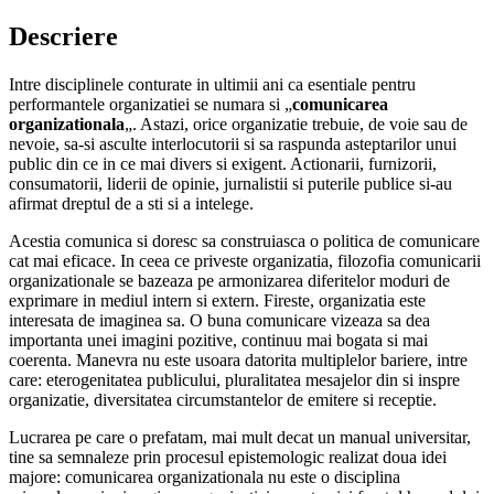
Descriere
Intre disciplinele conturate in ultimii ani ca esentiale pentru
performantele organizatiei se numara si „
comunicarea
organizationala
„. Astazi, orice organizatie trebuie, de voie sau de
nevoie, sa-si asculte interlocutorii si sa raspunda asteptarilor unui
public din ce in ce mai divers si exigent. Actionarii, furnizorii,
consumatorii, liderii de opinie, jurnalistii si puterile publice si-au
afirmat dreptul de a sti si a intelege.
Acestia comunica si doresc sa construiasca o politica de comunicare
cat mai eficace. In ceea ce priveste organizatia, filozofia comunicarii
organizationale se bazeaza pe armonizarea diferitelor moduri de
exprimare in mediul intern si extern. Fireste, organizatia este
interesata de imaginea sa. O buna comunicare vizeaza sa dea
importanta unei imagini pozitive, continuu mai bogata si mai
coerenta. Manevra nu este usoara datorita multiplelor bariere, intre
care: eterogenitatea publicului, pluralitatea mesajelor din si inspre
organizatie, diversitatea circumstantelor de emitere si receptie.
Lucrarea pe care o prefatam, mai mult decat un manual universitar,
tine sa semnaleze prin procesul epistemologic realizat doua idei
majore: comunicarea organizationala nu este o disciplina