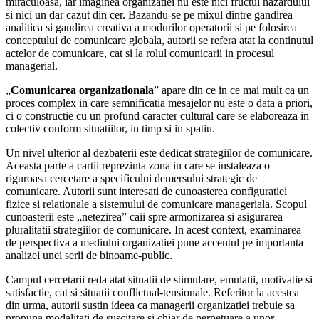
miraculoasa, iar imaginea organizatiei nu este nici fructul hazardului
si nici un dar cazut din cer. Bazandu-se pe mixul dintre gandirea
analitica si gandirea creativa a modurilor operatorii si pe folosirea
conceptului de comunicare globala, autorii se refera atat la continutul
actelor de comunicare, cat si la rolul comunicarii in procesul
managerial.
„
Comunicarea organizationala
” apare din ce in ce mai mult ca un
proces complex in care semnificatia mesajelor nu este o data a priori,
ci o constructie cu un profund caracter cultural care se elaboreaza in
colectiv conform situatiilor, in timp si in spatiu.
Un nivel ulterior al dezbaterii este dedicat strategiilor de comunicare.
Aceasta parte a cartii reprezinta zona in care se instaleaza o
riguroasa cercetare a specificului demersului strategic de
comunicare. Autorii sunt interesati de cunoasterea configuratiei
fizice si relationale a sistemului de comunicare manageriala. Scopul
cunoasterii este „netezirea” caii spre armonizarea si asigurarea
pluralitatii strategiilor de comunicare. In acest context, examinarea
de perspectiva a mediului organizatiei pune accentul pe importanta
analizei unei serii de binoame-public.
Campul cercetarii reda atat situatii de stimulare, emulatii, motivatie si
satisfactie, cat si situatii conflictual-tensionale. Referitor la acestea
din urma, autorii sustin ideea ca managerii organizatiei trebuie sa
propuna modalitati de suscitare si chiar de perpetuare a unor