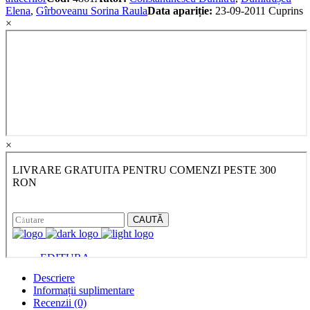
Elena
,
Gîrboveanu Sorina Raula
Data apariție:
23-09-2011
Cuprins
×
×
Descriere
Informații suplimentare
Recenzii (0)