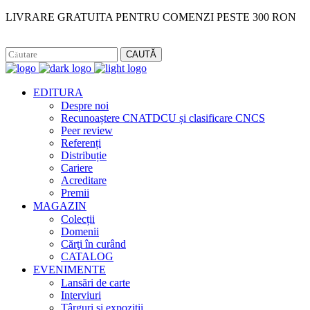
LIVRARE GRATUITA PENTRU COMENZI PESTE 300 RON
Facebook
Instagram
CAUTĂ
EDITURA
Despre noi
Recunoaștere CNATDCU și clasificare CNCS
Peer review
Referenți
Distribuție
Cariere
Acreditare
Premii
MAGAZIN
Colecții
Domenii
Cărţi în curând
CATALOG
EVENIMENTE
Lansări de carte
Interviuri
Târguri și expoziții