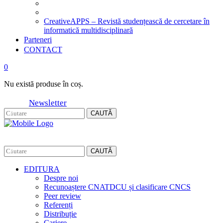
CreativeAPPS – Revistă studențească de cercetare în
informatică multidisciplinară
Parteneri
CONTACT
0
Nu există produse în coș.
Newsletter
CAUTĂ
CAUTĂ
EDITURA
Despre noi
Recunoaștere CNATDCU și clasificare CNCS
Peer review
Referenți
Distribuție
Cariere