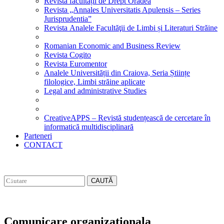
Revista facultății de Drept Oradea
Revista „Annales Universitatis Apulensis – Series
Jurisprudentia”
Revista Analele Facultăţii de Limbi și Literaturi Străine
Romanian Economic and Business Review
Revista Cogito
Revista Euromentor
Analele Universității din Craiova, Seria Științe
filologice, Limbi străine aplicate
Legal and administrative Studies
CreativeAPPS – Revistă studențească de cercetare în
informatică multidisciplinară
Parteneri
CONTACT
CAUTĂ
Comunicare organizationala