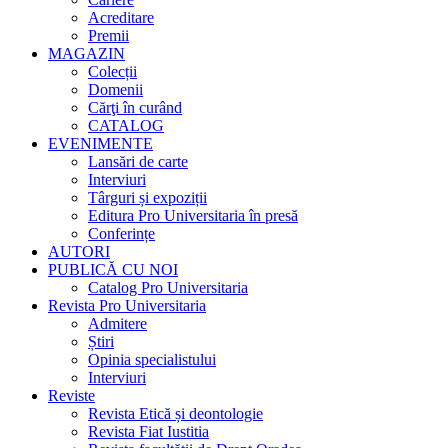
Acreditare
Premii
MAGAZIN
Colecții
Domenii
Cărţi în curând
CATALOG
EVENIMENTE
Lansări de carte
Interviuri
Târguri și expoziții
Editura Pro Universitaria în presă
Conferințe
AUTORI
PUBLICĂ CU NOI
Catalog Pro Universitaria
Revista Pro Universitaria
Admitere
Știri
Opinia specialistului
Interviuri
Reviste
Revista Etică și deontologie
Revista Fiat Iustitia