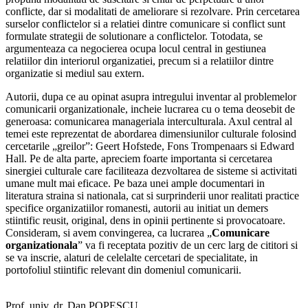
conflicte, dar si modalitati de ameliorare si rezolvare. Prin cercetarea
surselor conflictelor si a relatiei dintre comunicare si conflict sunt
formulate strategii de solutionare a conflictelor. Totodata, se
argumenteaza ca negocierea ocupa locul central in gestiunea
relatiilor din interiorul organizatiei, precum si a relatiilor dintre
organizatie si mediul sau extern.
Autorii, dupa ce au opinat asupra intregului inventar al problemelor
comunicarii organizationale, incheie lucrarea cu o tema deosebit de
generoasa: comunicarea manageriala interculturala. Axul central al
temei este reprezentat de abordarea dimensiunilor culturale folosind
cercetarile „greilor”: Geert Hofstede, Fons Trompenaars si Edward
Hall. Pe de alta parte, apreciem foarte importanta si cercetarea
sinergiei culturale care faciliteaza dezvoltarea de sisteme si activitati
umane mult mai eficace. Pe baza unei ample documentari in
literatura straina si nationala, cat si surprinderii unor realitati practice
specifice organizatiilor romanesti, autorii au initiat un demers
stiintific reusit, original, dens in opinii pertinente si provocatoare.
Consideram, si avem convingerea, ca lucrarea „
Comunicare
organizationala
” va fi receptata pozitiv de un cerc larg de cititori si
se va inscrie, alaturi de celelalte cercetari de specialitate, in
portofoliul stiintific relevant din domeniul comunicarii.
Prof. univ. dr. Dan POPESCU