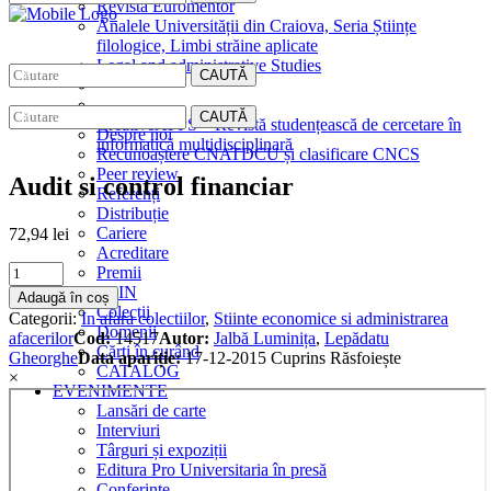
Revista Euromentor
Analele Universității din Craiova, Seria Științe
filologice, Limbi străine aplicate
Legal and administrative Studies
CAUTĂ
EDITURA
CAUTĂ
CreativeAPPS – Revistă studențească de cercetare în
Despre noi
informatică multidisciplinară
Recunoaștere CNATDCU și clasificare CNCS
Peer review
Audit si control financiar
Referenți
Distribuție
Cariere
72,94
lei
Acreditare
Audit
Premii
si
MAGAZIN
Adaugă în coș
control
Colecții
Categorii:
In afara colectiilor
,
Stiinte economice si administrarea
financiar
Domenii
afacerilor
Cod:
14517
Autor:
Jalbă Luminița
,
Lepădatu
quantity
Cărţi în curând
Gheorghe
Data apariție:
17-12-2015
Cuprins
Răsfoiește
CATALOG
×
EVENIMENTE
Lansări de carte
Interviuri
Târguri și expoziții
Editura Pro Universitaria în presă
Conferințe