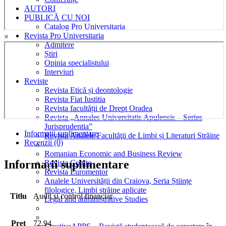
AUTORI
PUBLICĂ CU NOI
Catalog Pro Universitaria
Revista Pro Universitaria
×
Admitere
Știri
Opinia specialistului
Interviuri
Reviste
Revista Etică și deontologie
Revista Fiat Iustitia
Revista facultății de Drept Oradea
Revista „Annales Universitatis Apulensis – Series
Jurisprudentia”
Informații suplimentare
Revista Analele Facultăţii de Limbi și Literaturi Străine
Recenzii (0)
Romanian Economic and Business Review
Informații suplimentare
Revista Cogito
Revista Euromentor
Analele Universității din Craiova, Seria Științe
filologice, Limbi străine aplicate
Titlu
Audit si control financiar
Legal and administrative Studies
Preț
72,94