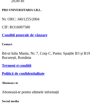
20,00
lei
PRO UNIVERSITARIA S.R.L.
Nr. ORC: J40/1255/2004
CIF: RO16097580
Condiții generale de vânzare
Contact
Bd-ul Iuliu Maniu, Nr. 7, Corp C, Parter, Spațiile B3 și B19
București, România
Termeni și condiții
Politică de confidențialitate
Abonează-te
Abonează-te pentru ultimele informații
Social media