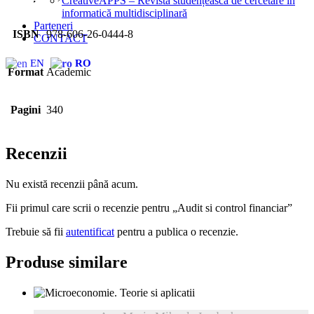
CreativeAPPS – Revistă studențească de cercetare în
informatică multidisciplinară
Parteneri
ISBN
978-606-26-0444-8
CONTACT
EN
RO
Format
Academic
Pagini
340
Recenzii
Nu există recenzii până acum.
Fii primul care scrii o recenzie pentru „Audit si control financiar”
Trebuie să fii
autentificat
pentru a publica o recenzie.
Produse similare