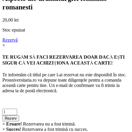
romanesti
20,00
lei
Stoc epuizat
Rezervă
×
TE RUGĂM SĂ FACI REZERVAREA DOAR DACĂ EŞTI
SIGUR CĂ VEI ACHIZIŢIONA ACEASTĂ CARTE!
Te informăm că titlul pe care l-ai rezervat nu este disponibil în stoc.
Prouniversitaria.ro va depune toate diligenţele pentru a comanda
această carte pentru tine. Un e-mail de confirmare va fi trimis la
adresa ta de postă electronică.
Criminalistica
quantity
Rezerv
×
Eroare!
Rezervarea nu a fost trimisă.
×
Succes!
Rezervarea a fost trimisă cu succes.