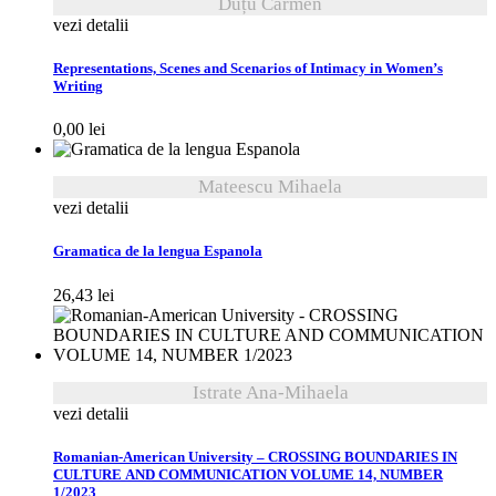
Duțu Carmen
vezi detalii
Representations, Scenes and Scenarios of Intimacy in Women’s
Writing
0,00
lei
Mateescu Mihaela
vezi detalii
Gramatica de la lengua Espanola
26,43
lei
Istrate Ana-Mihaela
vezi detalii
Romanian-American University – CROSSING BOUNDARIES IN
CULTURE AND COMMUNICATION VOLUME 14, NUMBER
1/2023