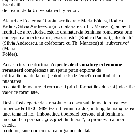
Facultatii
de Teatru de la Universitatea Hyperion.
Alaturi de Ecaterina Oproiu, scriitoarele Maria Földes, Rodica
Padina, Silvia Andreescu (in colaborare cu Th. Manescu), au avut
meritul de a revaloriza estetic dramaturgia feminina romanesca prin
conceperea unei tematici „evazioniste” (Rodica Padina), „dizidente”
(Silvia Andreescu, in colaborare cu Th. Manescu) si „subversive”
(Maria
Földes).
Aceasta teza de doctorat
Aspecte ale dramaturgiei feminine
romanesti
completeaza un spatiu putin explorat de
critica literara de la noi (teatrul scris de femei), contribuind la
nuantarea
receptarii dramaturgiei romanesti prin informatiile aduse si judecatile
valorice formulate.
Desi a fost departe de a revolutiona discursul dramatic romanesc
in perioada 1870-1989, teatrul feminin a dus, in timp, la inaugurarea
unei tematici noi, imbogatirea tipologiei personajului feminin si,
incepand cu perioada „dezghetului literar”, la promovarea unei
estetici
moderne, sincrone cu dramaturgia occidentala.