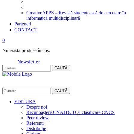
CreativeAPPS – Revistă studențească de cercetare în
informatică multidisciplinară
Parteneri
CONTACT
0
Nu există produse în coș.
Newsletter
CAUTĂ
CAUTĂ
EDITURA
Despre noi
Recunoaștere CNATDCU și clasificare CNCS
Peer review
Referenți
Distribuție
Cariere