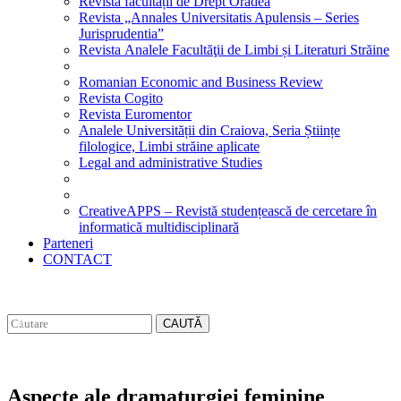
Revista facultății de Drept Oradea
Revista „Annales Universitatis Apulensis – Series
Jurisprudentia”
Revista Analele Facultăţii de Limbi și Literaturi Străine
Romanian Economic and Business Review
Revista Cogito
Revista Euromentor
Analele Universității din Craiova, Seria Științe
filologice, Limbi străine aplicate
Legal and administrative Studies
CreativeAPPS – Revistă studențească de cercetare în
informatică multidisciplinară
Parteneri
CONTACT
CAUTĂ
Aspecte ale dramaturgiei feminine