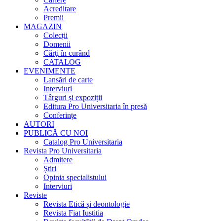
Acreditare
Premii
MAGAZIN
Colecții
Domenii
Cărţi în curând
CATALOG
EVENIMENTE
Lansări de carte
Interviuri
Târguri și expoziții
Editura Pro Universitaria în presă
Conferințe
AUTORI
PUBLICĂ CU NOI
Catalog Pro Universitaria
Revista Pro Universitaria
Admitere
Știri
Opinia specialistului
Interviuri
Reviste
Revista Etică și deontologie
Revista Fiat Iustitia