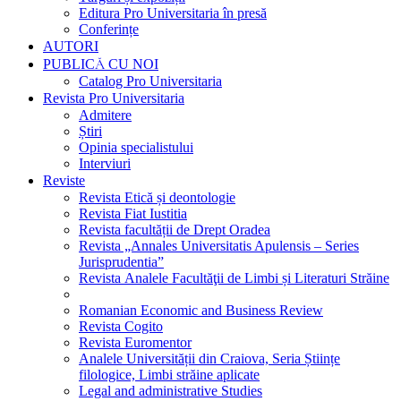
Editura Pro Universitaria în presă
Conferințe
AUTORI
PUBLICĂ CU NOI
Catalog Pro Universitaria
Revista Pro Universitaria
Admitere
Știri
Opinia specialistului
Interviuri
Reviste
Revista Etică și deontologie
Revista Fiat Iustitia
Revista facultății de Drept Oradea
Revista „Annales Universitatis Apulensis – Series
Jurisprudentia”
Revista Analele Facultăţii de Limbi și Literaturi Străine
Romanian Economic and Business Review
Revista Cogito
Revista Euromentor
Analele Universității din Craiova, Seria Științe
filologice, Limbi străine aplicate
Legal and administrative Studies