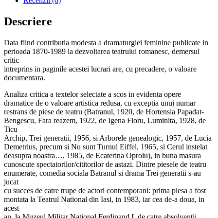
Recenzii (0)
Descriere
Data fiind contributia modesta a dramaturgiei feminine publicate in
perioada 1870-1989 la dezvoltarea teatrului romanesc, demersul
critic
intreprins in paginile acestei lucrari are, cu precadere, o valoare
documentara.
Analiza critica a textelor selectate a scos in evidenta opere
dramatice de o valoare artistica redusa, cu exceptia unui numar
restrans de piese de teatru (Batranul, 1920, de Hortensia Papadat-
Bengescu, Fara reazem, 1922, de Igena Floru, Luminita, 1928, de
Ticu
Archip, Trei generatii, 1956, si Arborele genealogic, 1957, de Lucia
Demetrius, precum si Nu sunt Turnul Eiffel, 1965, si Cerul instelat
deasupra noastra…, 1985, de Ecaterina Oproiu), in buna masura
cunoscute spectatorilor/cititorilor de astazi. Dintre piesele de teatru
enumerate, comedia sociala Batranul si drama Trei generatii s-au
jucat
cu succes de catre trupe de actori contemporani: prima piesa a fost
montata la Teatrul National din Iasi, in 1983, iar cea de-a doua, in
acest
an, la Muzeul Militar National Ferdinand I, de catre absolventii