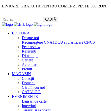
LIVRARE GRATUITA PENTRU COMENZI PESTE 300 RON
Facebook
Instagram
CAUTĂ
EDITURA
Despre noi
Recunoaștere CNATDCU și clasificare CNCS
Peer review
Referenți
Distribuție
Cariere
Acreditare
Premii
MAGAZIN
Colecții
Domenii
Cărţi în curând
CATALOG
EVENIMENTE
Lansări de carte
Interviuri
Târguri și expoziții