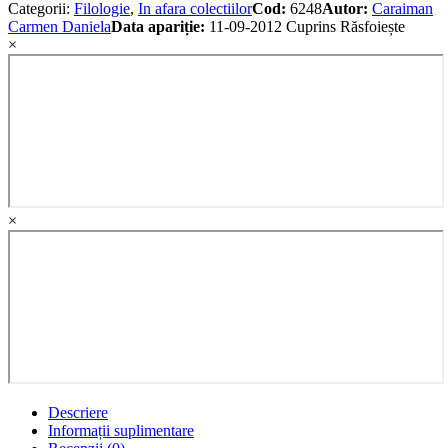
Categorii:
Filologie
,
In afara colectiilor
Cod:
6248
Autor:
Caraiman
Carmen Daniela
Data apariție:
11-09-2012
Cuprins
Răsfoiește
×
×
Descriere
Informații suplimentare