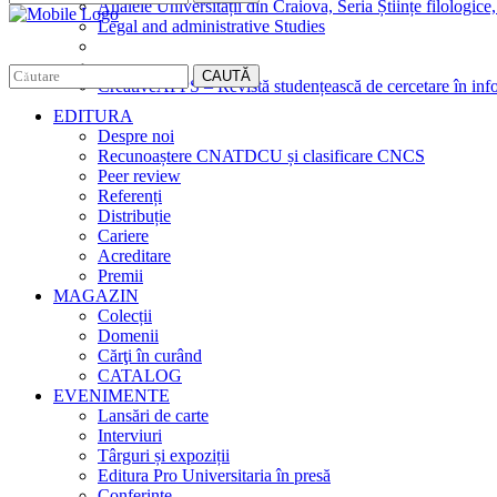
Analele Universității din Craiova, Seria Științe filologice,
Legal and administrative Studies
CAUTĂ
CreativeAPPS – Revistă studențească de cercetare în info
EDITURA
Despre noi
Recunoaștere CNATDCU și clasificare CNCS
Peer review
Referenți
Distribuție
Cariere
Acreditare
Premii
MAGAZIN
Colecții
Domenii
Cărţi în curând
CATALOG
EVENIMENTE
Lansări de carte
Interviuri
Târguri și expoziții
Editura Pro Universitaria în presă
Conferințe