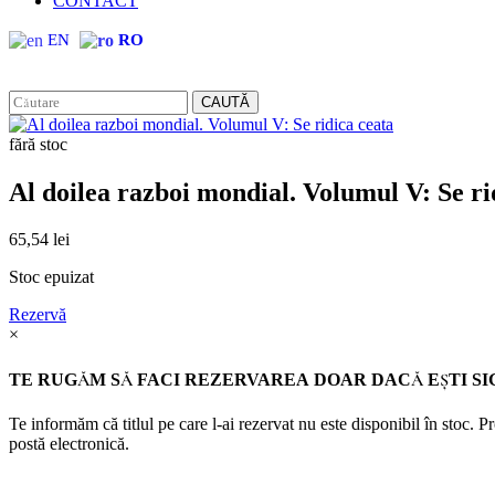
CONTACT
EN
RO
CAUTĂ
fără stoc
Al doilea razboi mondial. Volumul V: Se ri
65,54
lei
Stoc epuizat
Rezervă
×
TE RUGĂM SĂ FACI REZERVAREA DOAR DACĂ EŞTI SI
Te informăm că titlul pe care l-ai rezervat nu este disponibil în stoc. 
postă electronică.