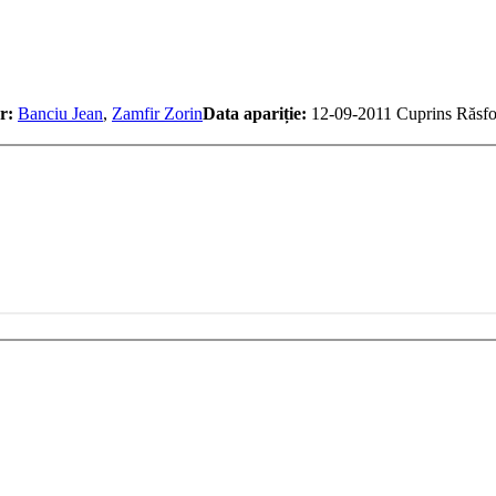
r:
Banciu Jean
,
Zamfir Zorin
Data apariție:
12-09-2011
Cuprins
Răsfo