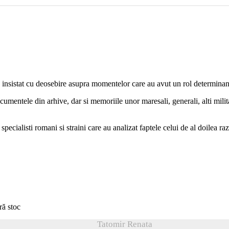
au insistat cu deosebire asupra momentelor care au avut un rol determinant
umentele din arhive, dar si memoriile unor maresali, generali, alti militar
 specialisti romani si straini care au analizat faptele celui de al doilea r
ră stoc
Tatomir Renata