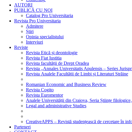
AUTORI
PUBLICĂ CU NOI
Catalog Pro Universitaria
Revista Pro Universitaria
Admitere
Știri
Opinia specialistului
Interviuri
Reviste
Revista Etică și deontologie
Revista Fiat Iustitia
Revista facultății de Drept Oradea
Revista „Annales Universitatis Apulensis – Series Jurisp
Revista Analele Facultăţii de Limbi și Literaturi Străine
Romanian Economic and Business Review
Revista Cogito
Revista Euromentor
Analele Universității din Craiova, Seria Științe filologice,
Legal and administrative Studies
CreativeAPPS – Revistă studențească de cercetare în info
Parteneri