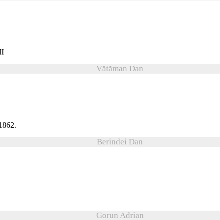
Vătăman Dan
Berindei Dan
Gorun Adrian