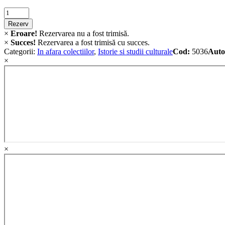
Criminalistica
quantity
Rezerv
×
Eroare!
Rezervarea nu a fost trimisă.
×
Succes!
Rezervarea a fost trimisă cu succes.
Categorii:
In afara colectiilor
,
Istorie si studii culturale
Cod:
5036
Auto
×
×