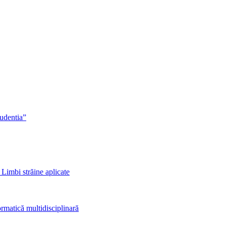
rudentia”
 Limbi străine aplicate
rmatică multidisciplinară