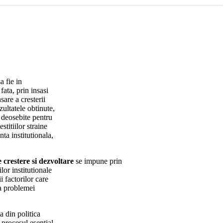
a fie in
ata, prin insasi
sare a cresterii
ultatele obtinute,
e deosebite pentru
titiilor straine
ta institutionala,
 crestere si dezvoltare
se impune prin
ilor institutionale
 factorilor care
 a problemei
 din politica
 procesul esential