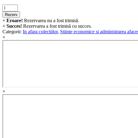
Criminalistica
quantity
Rezerv
×
Eroare!
Rezervarea nu a fost trimisă.
×
Succes!
Rezervarea a fost trimisă cu succes.
Categorii:
In afara colectiilor
,
Stiinte economice si administrarea afacer
×
×