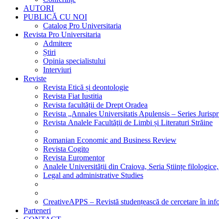
AUTORI
PUBLICĂ CU NOI
Catalog Pro Universitaria
Revista Pro Universitaria
Admitere
Știri
Opinia specialistului
Interviuri
Reviste
Revista Etică și deontologie
Revista Fiat Iustitia
Revista facultății de Drept Oradea
Revista „Annales Universitatis Apulensis – Series Jurisp
Revista Analele Facultăţii de Limbi și Literaturi Străine
Romanian Economic and Business Review
Revista Cogito
Revista Euromentor
Analele Universității din Craiova, Seria Științe filologice,
Legal and administrative Studies
CreativeAPPS – Revistă studențească de cercetare în info
Parteneri