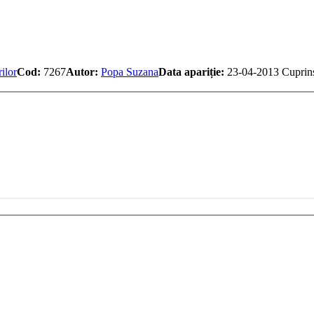
ilor
Cod:
7267
Autor:
Popa Suzana
Data apariție:
23-04-2013
Cuprin