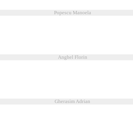
Popescu Manoela
Anghel Florin
Gherasim Adrian