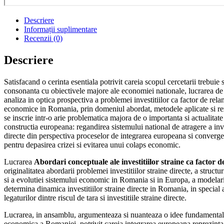
Descriere
Informații suplimentare
Recenzii (0)
Descriere
Satisfacand o cerinta esentiala potrivit careia scopul cercetarii trebuie s
consonanta cu obiectivele majore ale economiei nationale, lucrarea de f
analiza in optica prospectiva a problemei investitiilor ca factor de relan
economice in Romania, prin domeniul abordat, metodele aplicate si rez
se inscrie intr-o arie problematica majora de o importanta si actualitat
constructia europeana: regandirea sistemului national de atragere a inves
directe din perspectiva proceselor de integrarea europeana si convergen
pentru depasirea crizei si evitarea unui colaps economic.
Lucrarea
Abordari conceptuale ale investitiilor straine ca factor de
originalitatea abordarii problemei investitiilor straine directe, a structur
si a evolutiei sistemului economic in Romania si in Europa, a modelarii
determina dinamica investitiilor straine directe in Romania, in special
legaturilor dintre riscul de tara si investitiile straine directe.
Lucrarea, in ansamblu, argumenteaza si nuanteaza o idee fundamentala
economica a Romaniei, potrivit careia integrarea europeana reprezinta