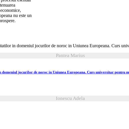
atenuarea
e economice,
ropeana nu este un
prospere.
Pantea Marius
in domeniul jocurilor de noroc in Uniunea Europeana. Curs universitar pentru ma
Ionescu Adela