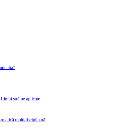
rudentia”
 Limbi străine aplicate
rmatică multidisciplinară