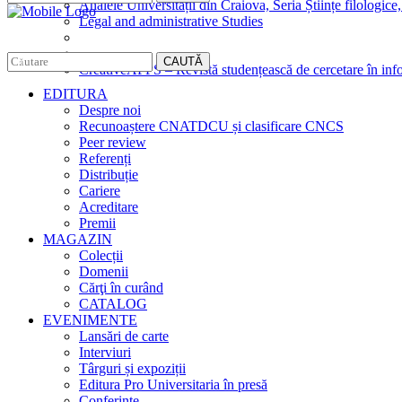
Analele Universității din Craiova, Seria Științe filologice,
Legal and administrative Studies
CAUTĂ
CreativeAPPS – Revistă studențească de cercetare în info
EDITURA
Despre noi
Recunoaștere CNATDCU și clasificare CNCS
Peer review
Referenți
Distribuție
Cariere
Acreditare
Premii
MAGAZIN
Colecții
Domenii
Cărţi în curând
CATALOG
EVENIMENTE
Lansări de carte
Interviuri
Târguri și expoziții
Editura Pro Universitaria în presă
Conferințe