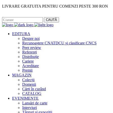
LIVRARE GRATUITA PENTRU COMENZI PESTE 300 RON
Facebook
Instagram
CAUTĂ
EDITURA
Despre noi
Recunoaștere CNATDCU și clasificare CNCS
Peer review
Referenți
Distribuție
Cariere
Acreditare
Premii
MAGAZIN
Colecții
Domenii
Cărţi în curând
CATALOG
EVENIMENTE
Lansări de carte
Interviuri
Târguri și expoziții