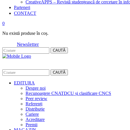
CreativeAPPS – Revistă studențească de cercetare în info
Parteneri
CONTACT
0
Nu există produse în coș.
Newsletter
CAUTĂ
CAUTĂ
EDITURA
Despre noi
Recunoaștere CNATDCU și clasificare CNCS
Peer review
Referenți
Distribuție
Cariere
Acreditare
Premii
MAGAZIN