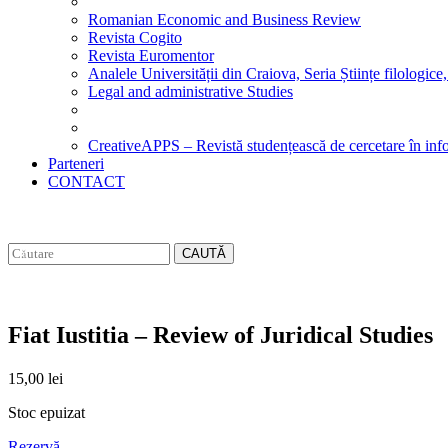
Romanian Economic and Business Review
Revista Cogito
Revista Euromentor
Analele Universității din Craiova, Seria Științe filologice,
Legal and administrative Studies
CreativeAPPS – Revistă studențească de cercetare în info
Parteneri
CONTACT
CAUTĂ
Fiat Iustitia – Review of Juridical Studies
15,00
lei
Stoc epuizat
Rezervă