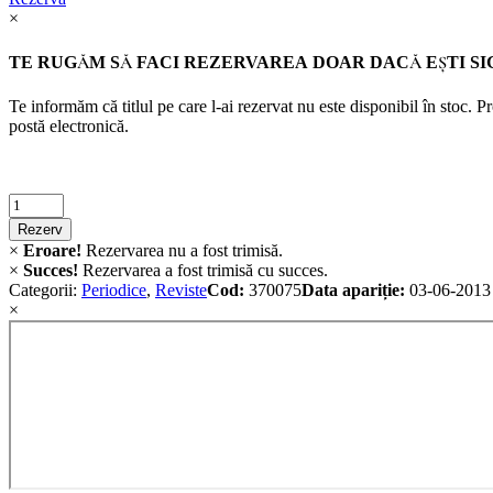
×
TE RUGĂM SĂ FACI REZERVAREA DOAR DACĂ EŞTI SI
Te informăm că titlul pe care l-ai rezervat nu este disponibil în stoc. 
postă electronică.
Criminalistica
quantity
Rezerv
×
Eroare!
Rezervarea nu a fost trimisă.
×
Succes!
Rezervarea a fost trimisă cu succes.
Categorii:
Periodice
,
Reviste
Cod:
370075
Data apariție:
03-06-2013
×