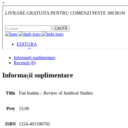
×
Informații suplimentare
Recenzii (0)
Informații suplimentare
Titlu
Fiat Iustitia – Review of Juridical Studies
Preț
15,00
ISBN
1224‐401500702