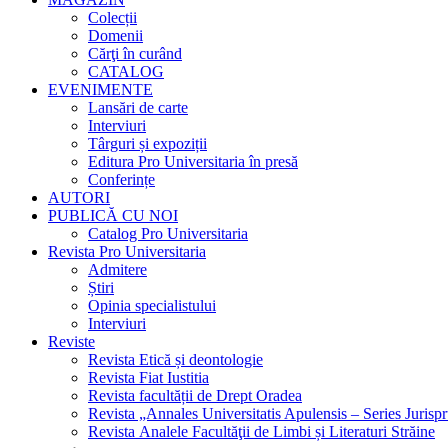
Colecții
Domenii
Cărţi în curând
CATALOG
EVENIMENTE
Lansări de carte
Interviuri
Târguri și expoziții
Editura Pro Universitaria în presă
Conferințe
AUTORI
PUBLICĂ CU NOI
Catalog Pro Universitaria
Revista Pro Universitaria
Admitere
Știri
Opinia specialistului
Interviuri
Reviste
Revista Etică și deontologie
Revista Fiat Iustitia
Revista facultății de Drept Oradea
Revista „Annales Universitatis Apulensis – Series Jurisp
Revista Analele Facultăţii de Limbi și Literaturi Străine