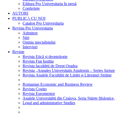
Editura Pro Universitaria în presă
Conferințe
AUTORI
PUBLICĂ CU NOI
Catalog Pro Universitaria
Revista Pro Universitaria
Admitere
Știri
Opinia specialistului
Interviuri
Reviste
Revista Etică și deontologie
Revista Fiat Iustitia
Revista facultății de Drept Oradea
Revista „Annales Universitatis Apulensis – Series Jurisp
Revista Analele Facultăţii de Limbi și Literaturi Străine
Romanian Economic and Business Review
Revista Cogito
Revista Euromentor
Analele Universității din Craiova, Seria Științe filologice,
Legal and administrative Studies