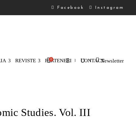
Facebook
Instagram
RIA
REVISTE
PARTENERI
CONTACT
Newsletter
0
produse în coș.
mic Studies. Vol. III