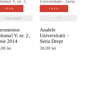
VEZI DETALII
VEZI DETALII
FĂRĂ
FĂRĂ
STOC
STOC
Fără autor
***
romentor.
Analele
lumul V, nr. 2,
Universitatii –
nie 2014
Seria Drept
,00
lei
38,00
lei