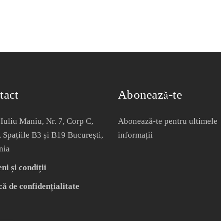
tact
Abonează-te
Iuliu Maniu, Nr. 7, Corp C,
Abonează-te pentru ultimele
, Spațiile B3 și B19 București,
informații
nia
i și condiții
că de confidențialitate