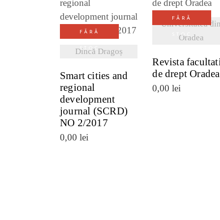
VEZI DETALI
FĂRĂ
VEZI DETALII
Universitatea di
FĂRĂ
STOC
Oradea
STOC
Dincă Dragoș
Revista facultat
de drept Oradea
Smart cities and
regional
0,00
lei
development
journal (SCRD)
NO 2/2017
0,00
lei