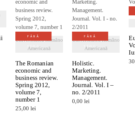
I
n
VEZI DETALII
VEZI DETALII
ii
Eu
FĂRĂ
FĂRĂ
Universitatea Româno
Universitatea Româno
Vo
STOC
STOC
Americană
Americană
Iu
30
The Romanian
Holistic.
economic and
Marketing.
business review.
Management.
Spring 2012,
Journal. Vol. I –
volume 7,
no. 2/2011
number 1
0,00
lei
25,00
lei