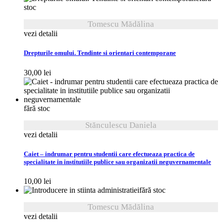
stoc
Tomescu Mădălina
vezi detalii
Drepturile omului. Tendinte si orientari contemporane
30,00
lei
fără stoc
Stănculescu Daniela
vezi detalii
Caiet – indrumar pentru studentii care efectueaza practica de
specialitate in institutiile publice sau organizatii neguvernamentale
10,00
lei
fără stoc
Tomescu Mădălina
vezi detalii