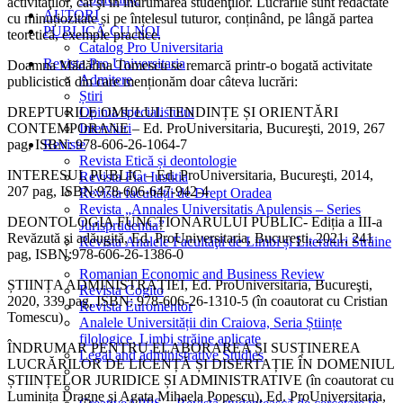
activităţilor, cât şi în îndrumarea studenţilor. Lucrările sunt redactate
AUTORI
cu minuțiozitate și pe înțelesul tuturor, conținând, pe lângă partea
PUBLICĂ CU NOI
teoretică, exemple practice.
Catalog Pro Universitaria
Revista Pro Universitaria
Doamna Mădălina Tomescu se remarcă printr-o bogată activitate
Admitere
publicistică din care menționăm doar câteva lucrări:
Știri
DREPTURILE OMULUI. TENDINȚE ȘI ORIENTĂRI
Opinia specialistului
CONTEMPORANE – Ed. ProUniversitaria, Bucureşti, 2019, 267
Interviuri
pag, ISBN: 978-606-26-1064-7
Reviste
Revista Etică și deontologie
INTERESUL PUBLIC – Ed. ProUniversitaria, Bucureşti, 2014,
Revista Fiat Iustitia
207 pag, ISBN:978-606-647-942-4
Revista facultății de Drept Oradea
Revista „Annales Universitatis Apulensis – Series
DEONTOLOGIA FUNCȚIONARULUI PUBLIC- Ediția a III-a
Jurisprudentia”
Revăzută și adăugită, Ed. ProUniversitaria, Bucureşti, 2021, 241
Revista Analele Facultăţii de Limbi și Literaturi Străine
pag, ISBN:978-606-26-1386-0
Romanian Economic and Business Review
ȘTIINȚA ADMINISTRAȚIEI, Ed. ProUniversitaria, Bucureşti,
Revista Cogito
2020, 339 pag, ISBN: 978-606-26-1310-5 (în coautorat cu Cristian
Revista Euromentor
Tomescu)
Analele Universității din Craiova, Seria Științe
filologice, Limbi străine aplicate
ÎNDRUMAR PENTRU ELABORAREA ȘI SUSȚINEREA
Legal and administrative Studies
LUCRĂRILOR DE LICENȚĂ ȘI DISERTAȚIE ÎN DOMENIUL
ȘTIINȚELOR JURIDICE ȘI ADMINISTRATIVE (în coautorat cu
Luminița Dragne și Agata Mihaela Popescu), Ed. ProUniversitaria,