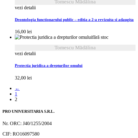
Tomescu Mădălina
vezi detalii
Deontologia functionarului public – editia a 2-a revizuita si adaugita
16,00
lei
fără stoc
Tomescu Mădălina
vezi detalii
Protectia juridica a drepturilor omului
32,00
lei
←
1
2
PRO UNIVERSITARIA S.R.L.
Nr. ORC: J40/1255/2004
CIF: RO16097580