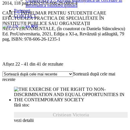
CreativeAPPS – Revistă studențească de cercetare în
2014, 118 pag,ISBN:978-606-26-0004-4
informatică multidisciplinară
Parteneri
CAIET – ÎNDRUMAR PENTRU STUDENȚII CARE
CONTACT
EFECTUEAZĂ PRACTICA DE SPECIALITATE ÎN
INSTITUȚII PUBLICE SAU ORGANIZAȚII
EN
RO
NEGUVERNAMENTALE, (în coautorat cu Daniela Stănculescu)
Ed. ProUniversitaria, 2021, Ediţia a XI-a, Revăzută și adăugită, 79
pag, ISBN: 978-606-26-1235-1
Sortat
Afișez 22 - 41 din 41 de rezultate
după
Sortează după cele mai
cele
recente
mai
recente
fără stoc
Cristiean Victoria
vezi detalii