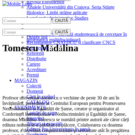
Revista Euromentor
Analele Universității din Craiova, Seria Științe
filologice, Limbi străine aplicate
Legal and administrative Studies
CAUTĂ
EDITURA
CAUTĂ
CreativeAPPS – Revistă studențească de cercetare în
Despre noi
informatică multidisciplinară
Recunoaștere CNATDCU și clasificare CNCS
Tomescu Mădălina
Peer review
Referenți
Distribuție
Cariere
Acreditare
Premii
MAGAZIN
Colecții
Domenii
Cărţi în curând
Profesor universitar doctor cu o vechime de peste 30 de ani în
CATALOG
învățământ, președinte al Centrului European pentru Promovarea
EVENIMENTE
Nediscriminării și Egalității de Șanse, creator și organizator al
Lansări de carte
Conferinței Internaționale a Nediscriminării și Egalității de Șanse,
Interviuri
doamna Mădălina Tomescu se numără printre autorii ale căror cărți
Târguri și expoziții
editura noastră le-a publicat cu plăcere. Colaborarea cu doamna
Editura Pro Universitaria în presă
profesor, a dezvăluit conştiinciozitate şi seriozitate atât în pregătirea
Conferințe