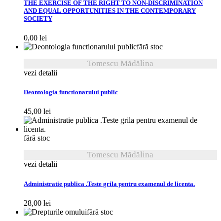
THE EXERCISE OF THE RIGHT TO NON-DISCRIMINATION
AND EQUAL OPPORTUNITIES IN THE CONTEMPORARY
SOCIETY
0,00
lei
fără stoc
Tomescu Mădălina
vezi detalii
Deontologia functionarului public
45,00
lei
fără stoc
Tomescu Mădălina
vezi detalii
Administratie publica .Teste grila pentru examenul de licenta.
28,00
lei
fără stoc