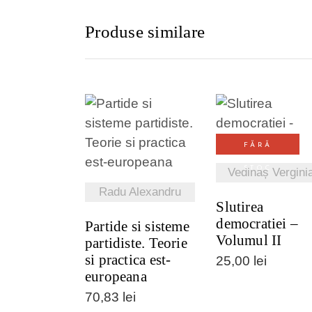
Produse similare
VEZI DETALI
FĂRĂ
VEZI DETALII
STOC
Vedinaș Vergini
Radu Alexandru
Slutirea
democratiei –
Partide si sisteme
Volumul II
partidiste. Teorie
si practica est-
25,00
lei
europeana
70,83
lei