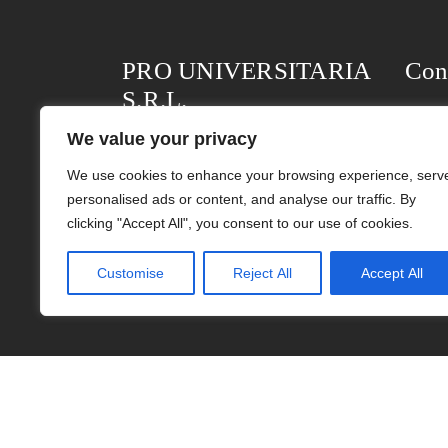
PRO UNIVERSITARIA
Con
S.R.L.
Bd-ul 
We value your privacy
Parter
Nr. ORC: J40/1255/2004
We use cookies to enhance your browsing experience, serv
Bucur
CIF: RO16097580
personalised ads or content, and analyse our traffic. By
Terme
clicking "Accept All", you consent to our use of cookies.
Condiții generale de vânzare
Polit
Customise
Reject All
Accept All
COPYRIGHT © 2004 – 2023 EDITURA 