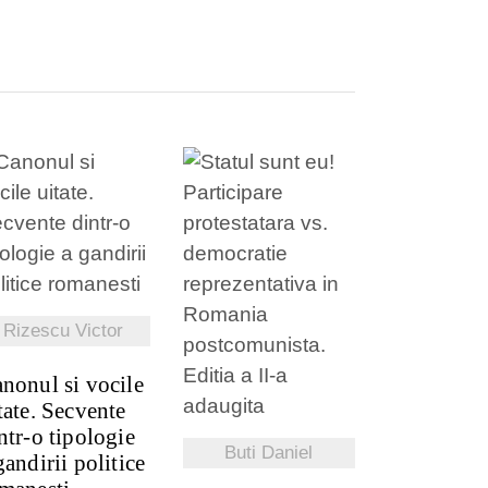
VEZI DETALII
VEZI DETALII
Rizescu Victor
nonul si vocile
tate. Secvente
ntr-o tipologie
Buti Daniel
gandirii politice