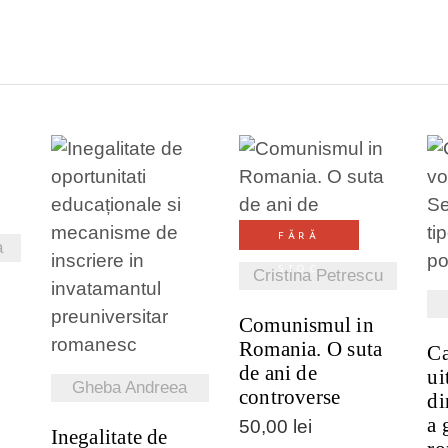
I
VEZI DETALII
FĂRĂ
a
VEZI DETALII
STOC
Cristina Petrescu
Comunismul in
Romania. O suta
Ca
de ani de
ui
Gheba Andreea
controverse
di
a 
50,00
lei
Inegalitate de