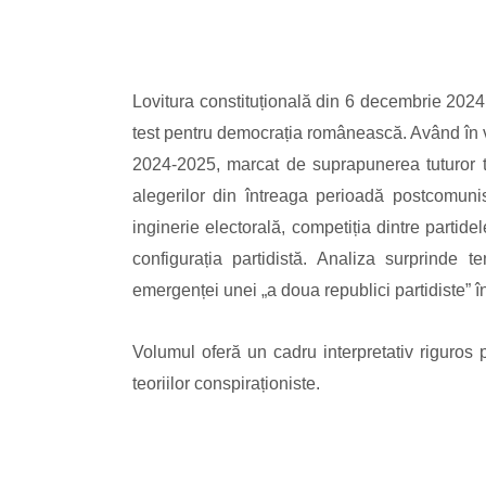
Lovitura constituțională din 6 decembrie 2024, 
test pentru democrația românească. Având în ve
2024-2025, marcat de suprapunerea tuturor tip
alegerilor din întreaga perioadă postcomunis
inginerie electorală, competiția dintre partide
configurația partidistă. Analiza surprinde te
emergenței unei „a doua republici partidiste” 
Volumul oferă un cadru interpretativ riguros 
teoriilor conspiraționiste.