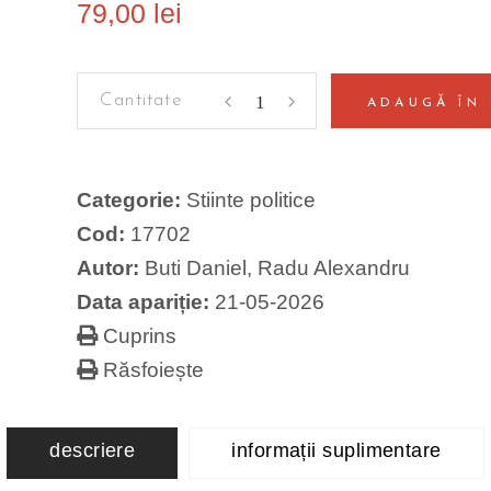
79,00
lei
Romania
ADAUGĂ ÎN
in
super-
anul
Categorie:
Stiinte politice
electoral.
Cod:
17702
Status-
Autor:
Buti Daniel
,
Radu Alexandru
quo
Data apariție:
21-05-2026
vs.
rasturnare
Cuprins
politica
Răsfoiește
quantity
descriere
informații suplimentare