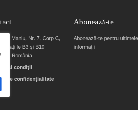
tact
Abonează-te
Iuliu Maniu, Nr. 7, Corp C,
Abonează-te pentru ultimele
, Spațiile B3 și B19
informații
e
ești, România
ni și condiții
ică de confidențialitate
ACREDITATĂ CNCS | CNATDCU PRO UNIVERSITARIA. TOAT
CONDIŢII