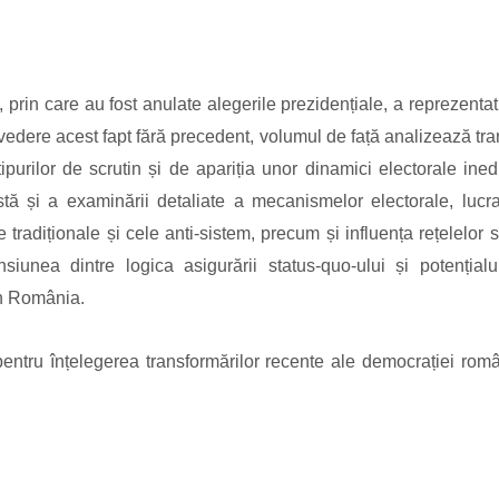
prin care au fost anulate alegerile prezidențiale, a reprezentat
dere acest fapt fără precedent, volumul de față analizează trans
urilor de scrutin și de apariția unor dinamici electorale ine
tă și a examinării detaliate a mecanismelor electorale, lucr
le tradiționale și cele anti-sistem, precum și influența rețelelo
nsiunea dintre logica asigurării status-quo-ului și potențial
în România.
pentru înțelegerea transformărilor recente ale democrației româ