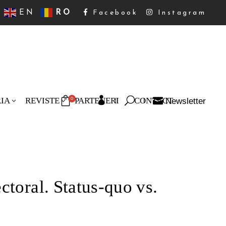
EN
RO
Facebook
Instagram
RIA
REVISTE
PARTENERI
CONTACT
Newsletter
0
oduse în coș.
ctoral. Status-quo vs.