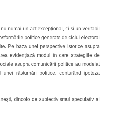
 nu numai un act excepțional, ci și un veritabil
formările politice generate de ciclul electoral
dite. Pe baza unei perspective istorice asupra
area evidențiază modul în care strategiile de
r sociale asupra comunicării politice au modelat
ul unei răsturnări politice, conturând ipoteza
nești, dincolo de subiectivismul speculativ al