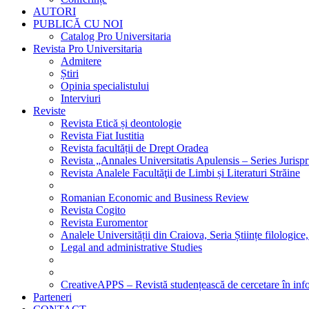
AUTORI
PUBLICĂ CU NOI
Catalog Pro Universitaria
Revista Pro Universitaria
Admitere
Știri
Opinia specialistului
Interviuri
Reviste
Revista Etică și deontologie
Revista Fiat Iustitia
Revista facultății de Drept Oradea
Revista „Annales Universitatis Apulensis – Series Jurisp
Revista Analele Facultăţii de Limbi și Literaturi Străine
Romanian Economic and Business Review
Revista Cogito
Revista Euromentor
Analele Universității din Craiova, Seria Științe filologice,
Legal and administrative Studies
CreativeAPPS – Revistă studențească de cercetare în info
Parteneri