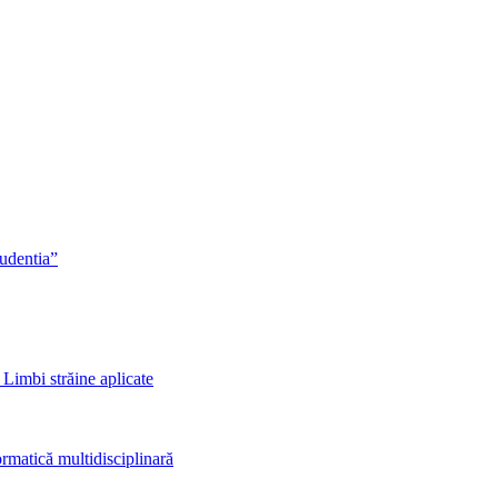
rudentia”
 Limbi străine aplicate
rmatică multidisciplinară