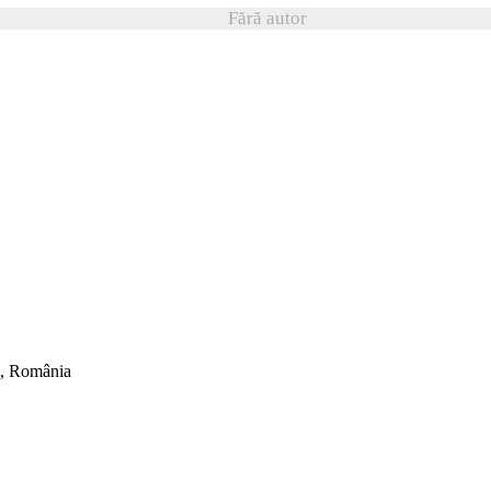
Fără autor
ti, România