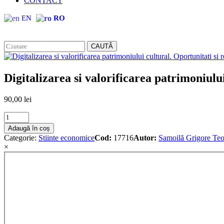
CONTACT
EN
RO
CAUTĂ
Digitalizarea si valorificarea patrimoniulu
90,00
lei
Digitalizarea
si
Adaugă în coș
valorificarea
Categorie:
Stiinte economice
Cod:
17716
Autor:
Samoilă Grigore Te
patrimoniului
×
cultural.
Oportunitati
si
restrictii
pentru
Romania
quantity