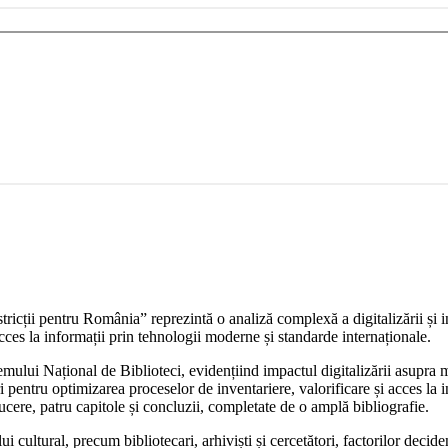
restricții pentru România” reprezintă o analiză complexă a digitalizării și
acces la informații prin tehnologii moderne și standarde internaționale.
emului Național de Biblioteci, evidențiind impactul digitalizării asupra m
 pentru optimizarea proceselor de inventariere, valorificare și acces la inf
ducere, patru capitole și concluzii, completate de o amplă bibliografie.
i cultural, precum bibliotecari, arhiviști și cercetători, factorilor deci