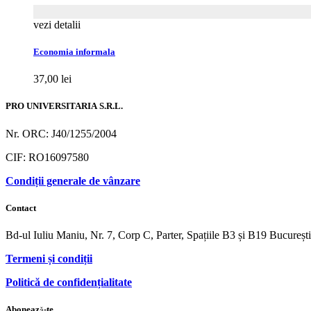
vezi detalii
Economia informala
37,00
lei
PRO UNIVERSITARIA S.R.L.
Nr. ORC: J40/1255/2004
CIF: RO16097580
Condiții generale de vânzare
Contact
Bd-ul Iuliu Maniu, Nr. 7, Corp C, Parter, Spațiile B3 și B19 Bucureș
Termeni și condiții
Politică de confidențialitate
Abonează-te