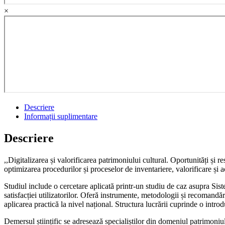
×
Descriere
Informații suplimentare
Descriere
,,Digitalizarea și valorificarea patrimoniului cultural. Oportunități și 
optimizarea procedurilor și proceselor de inventariere, valorificare și 
Studiul include o cercetare aplicată printr-un studiu de caz asupra Sist
satisfacției utilizatorilor. Oferă instrumente, metodologii și recomandări
aplicarea practică la nivel național. Structura lucrării cuprinde o intro
Demersul științific se adresează specialiștilor din domeniul patrimoniulu