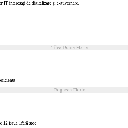
lor IT interesați de digitalizare și e-guvernare.
Tilea Doina Maria
Boghean Florin
fără stoc