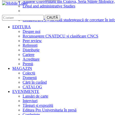
Analele Universității din Craiova, Seria Științe filologice,
Legal and administrative Studies
CAUTĂ
CreativeAPPS – Revistă studențească de cercetare în info
EDITURA
Despre noi
Recunoaștere CNATDCU și clasificare CNCS
Peer review
Referenți
Distribuție
Cariere
Acreditare
Premii
MAGAZIN
Colecții
Domenii
Cărţi în curând
CATALOG
EVENIMENTE
Lansări de carte
Interviuri
Târguri și expoziții
Editura Pro Universitaria în presă
Conferințe