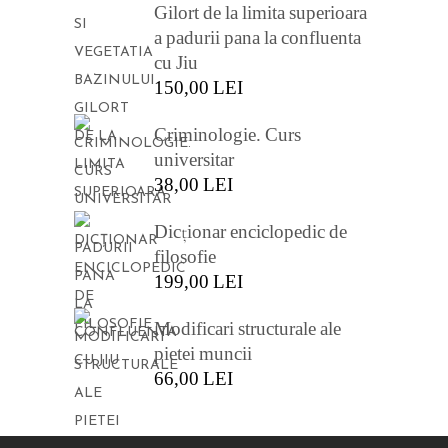
Gilort de la limita superioara
a padurii pana la confluenta
cu Jiu
150,00
LEI
Criminologie. Curs
universitar
38,00
LEI
Dicționar enciclopedic de
filosofie
199,00
LEI
Modificari structurale ale
pietei muncii
66,00
LEI