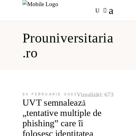
Prouniversitaria
.ro
Vizualizări:
673
24 FEBRUARIE 2022
UVT semnalează
„tentative multiple de
phishing” care îi
folosesc identitatea